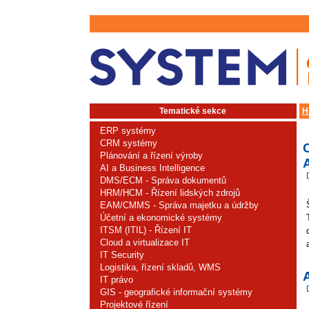
Tematické sekce
H
ERP systémy
CRM systémy
C
Plánování a řízení výroby
A
AI a Business Intelligence
DMS/ECM - Správa dokumentů
HRM/HCM - Řízení lidských zdrojů
EAM/CMMS - Správa majetku a údržby
Účetní a ekonomické systémy
ITSM (ITIL) - Řízení IT
Cloud a virtualizace IT
IT Security
Logistika, řízení skladů, WMS
IT právo
GIS - geografické informační systémy
Projektové řízení