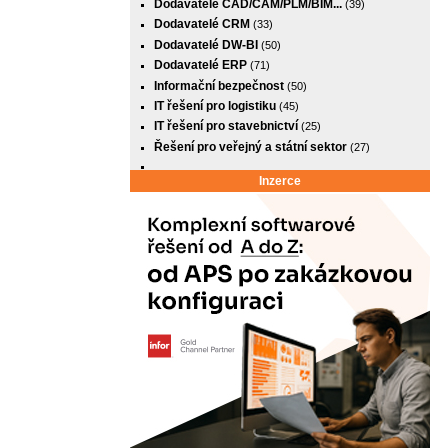
Dodavatelé CAD/CAM/PLM/BIM...
(39)
Dodavatelé CRM
(33)
Dodavatelé DW-BI
(50)
Dodavatelé ERP
(71)
Informační bezpečnost
(50)
IT řešení pro logistiku
(45)
IT řešení pro stavebnictví
(25)
Řešení pro veřejný a státní sektor
(27)
Inzerce