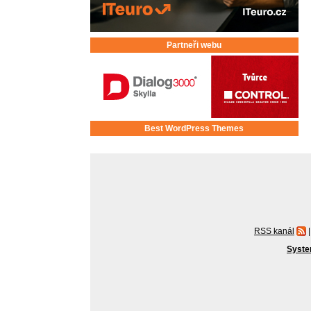
Partneři webu
Best WordPress Themes
RSS kanál
|
Syste