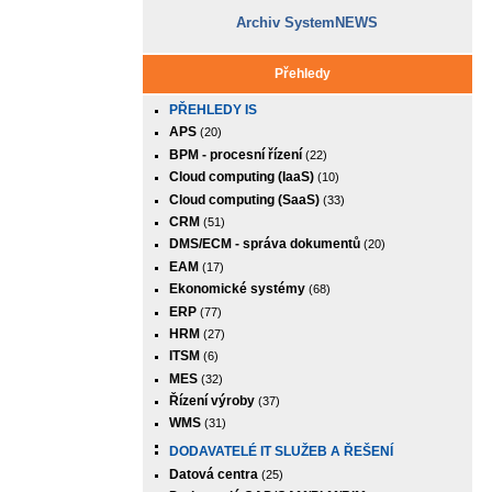
Archiv SystemNEWS
Přehledy
PŘEHLEDY IS
APS
(20)
BPM - procesní řízení
(22)
Cloud computing (IaaS)
(10)
Cloud computing (SaaS)
(33)
CRM
(51)
DMS/ECM - správa dokumentů
(20)
EAM
(17)
Ekonomické systémy
(68)
ERP
(77)
HRM
(27)
ITSM
(6)
MES
(32)
Řízení výroby
(37)
WMS
(31)
DODAVATELÉ IT SLUŽEB A ŘEŠENÍ
Datová centra
(25)