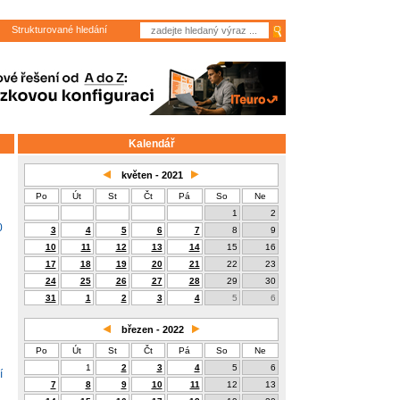
Strukturované hledání
Kalendář
květen - 2021
Po
Út
St
Čt
Pá
So
Ne
1
2
0
3
4
5
6
7
8
9
10
11
12
13
14
15
16
17
18
19
20
21
22
23
24
25
26
27
28
29
30
31
1
2
3
4
5
6
březen - 2022
Po
Út
St
Čt
Pá
So
Ne
1
2
3
4
5
6
í
7
8
9
10
11
12
13