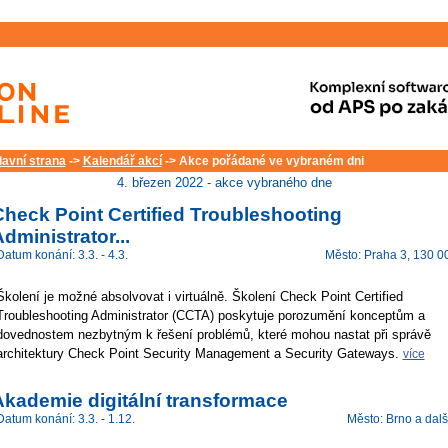
lavní strana
->
Kalendář akcí
-> Akce pořádané ve vybraném dni
4. březen 2022 - akce vybraného dne
heck Point Certified Troubleshooting
dministrator...
Datum konání: 3.3. - 4.3.
Město: Praha 3, 130 0
Školení je možné absolvovat i virtuálně. Školení Check Point Certified
Troubleshooting Administrator (CCTA) poskytuje porozumění konceptům a
dovednostem nezbytným k řešení problémů, které mohou nastat při správě
architektury Check Point Security Management a Security Gateways.
více
Akademie digitální transformace
Datum konání: 3.3. - 1.12.
Město: Brno a dalš