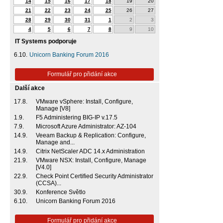
14
15
16
17
18
19
20
21
22
23
24
25
26
27
28
29
30
31
1
2
3
4
5
6
7
8
9
10
IT Systems podporuje
6.10.
Unicorn Banking Forum 2016
Formulář pro přidání akce
Další akce
17.8.
VMware vSphere: Install, Configure,
Manage [V8]
1.9.
F5 Administering BIG-IP v.17.5
7.9.
Microsoft Azure Administrator: AZ-104
14.9.
Veeam Backup & Replication: Configure,
Manage and...
14.9.
Citrix NetScaler ADC 14.x Administration
21.9.
VMware NSX: Install, Configure, Manage
[V4.0]
22.9.
Check Point Certified Security Administrator
(CCSA)...
30.9.
Konference Světlo
6.10.
Unicorn Banking Forum 2016
Formulář pro přidání akce