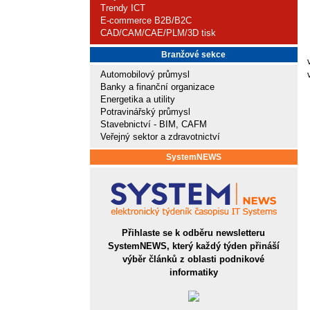
Trendy ICT
E-commerce B2B/B2C
CAD/CAM/CAE/PLM/3D tisk
Branžové sekce
Automobilový průmysl
Banky a finanční organizace
Energetika a utility
Potravinářský průmysl
Stavebnictví - BIM, CAFM
Veřejný sektor a zdravotnictví
SystemNEWS
Přihlaste se k odběru newsletteru
SystemNEWS, který každý týden přináší
výběr článků z oblasti podnikové
informatiky