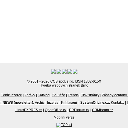
© 2001 - 2026 CCB spol. s r.o.
ISSN 1802-615X
Tvorba webových stránek Brno
Ceník inzerce
|
Zprávy
|
Katalog
|
Soutěže
|
Trends
|
Tisk stránky
|
Zásady ochrany 
mNEWS (newsletter):
Archiv
|
Inzerce
|
Přihlášení
||
SystemOnLine.cz:
Kontakty
|
LinuxEXPRES.cz
|
OpenOffice.cz
|
ERPforum.cz
|
CRMforum.cz
Mobilní verze