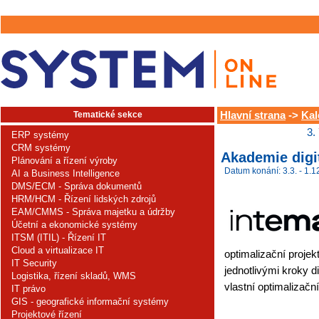
Tematické sekce
Hlavní strana
->
Kal
3.
ERP systémy
CRM systémy
Akademie digi
Plánování a řízení výroby
Datum konání: 3.3. - 1.1
AI a Business Intelligence
DMS/ECM - Správa dokumentů
HRM/HCM - Řízení lidských zdrojů
EAM/CMMS - Správa majetku a údržby
Účetní a ekonomické systémy
ITSM (ITIL) - Řízení IT
Cloud a virtualizace IT
optimalizační projek
IT Security
jednotlivými kroky di
Logistika, řízení skladů, WMS
vlastní optimalizační
IT právo
GIS - geografické informační systémy
Projektové řízení