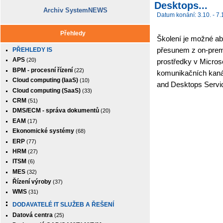
Desktops...
Archiv SystemNEWS
Datum konání: 3.10. - 7.
Přehledy
Školení je možné abs
přesunem z on-premi
PŘEHLEDY IS
APS
(20)
prostředky v Microso
BPM - procesní řízení
(22)
komunikačních kanále
Cloud computing (IaaS)
(10)
and Desktops Servic
Cloud computing (SaaS)
(33)
CRM
(51)
DMS/ECM - správa dokumentů
(20)
EAM
(17)
Ekonomické systémy
(68)
ERP
(77)
HRM
(27)
ITSM
(6)
MES
(32)
Řízení výroby
(37)
WMS
(31)
DODAVATELÉ IT SLUŽEB A ŘEŠENÍ
Datová centra
(25)