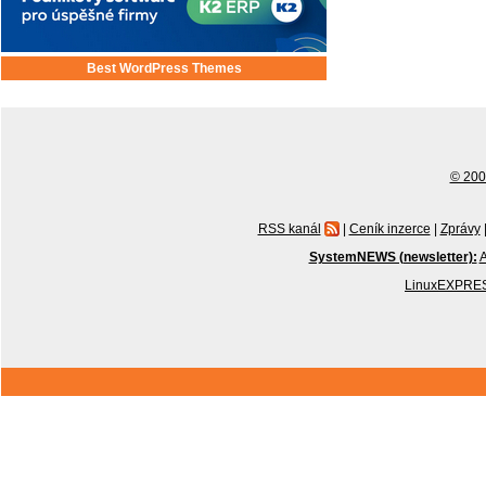
Best WordPress Themes
© 2001
RSS kanál
|
Ceník inzerce
|
Zprávy
SystemNEWS (newsletter):
A
LinuxEXPRES