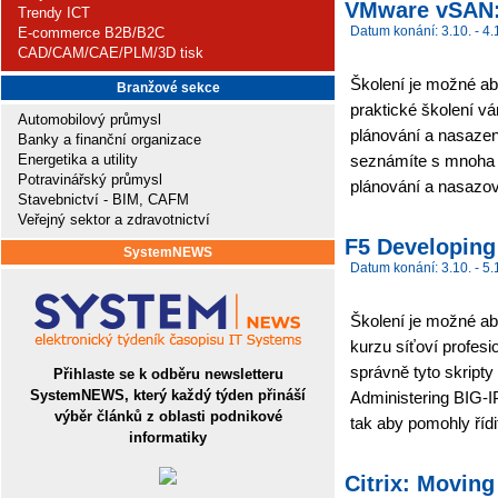
VMware vSAN: 
Trendy ICT
Datum konání: 3.10. - 4.
E-commerce B2B/B2C
CAD/CAM/CAE/PLM/3D tisk
Školení je možné ab
Branžové sekce
praktické školení vá
Automobilový průmysl
plánování a nasaze
Banky a finanční organizace
Energetika a utility
seznámíte s mnoha 
Potravinářský průmysl
plánování a nasazov
Stavebnictví - BIM, CAFM
Veřejný sektor a zdravotnictví
F5 Developing
SystemNEWS
Datum konání: 3.10. - 5.
Školení je možné abs
kurzu síťoví profesi
správně tyto skripty
Přihlaste se k odběru newsletteru
SystemNEWS, který každý týden přináší
Administering BIG-IP
výběr článků z oblasti podnikové
tak aby pomohly řídit
informatiky
Citrix: Moving