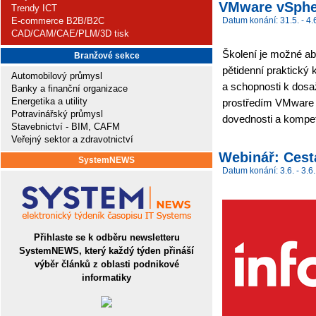
VMware vSpher
Trendy ICT
E-commerce B2B/B2C
Datum konání: 31.5. - 4.
CAD/CAM/CAE/PLM/3D tisk
Školení je možné ab
Branžové sekce
pětidenní praktický 
Automobilový průmysl
a schopnosti k dosa
Banky a finanční organizace
Energetika a utility
prostředím VMware 
Potravinářský průmysl
dovednosti a kompet
Stavebnictví - BIM, CAFM
Veřejný sektor a zdravotnictví
Webinář: Cesta
SystemNEWS
Datum konání: 3.6. - 3.6.
Přihlaste se k odběru newsletteru
SystemNEWS, který každý týden přináší
výběr článků z oblasti podnikové
informatiky