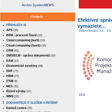
Archiv SystemNEWS
Přehledy
Efektivní sprá
vymazlete...
PŘEHLEDY IS
APS
(20)
Datum konání: 3.6. - 3.6.
BPM - procesní řízení
(22)
Cloud computing (IaaS)
(10)
Cloud computing (SaaS)
(33)
CRM
(51)
DMS/ECM - správa dokumentů
(20)
EAM
(17)
Ekonomické systémy
(68)
ERP
(77)
HRM
(27)
ITSM
(6)
MES
(32)
Řízení výroby
(37)
více
WMS
(31)
DODAVATELÉ IT SLUŽEB A ŘEŠENÍ
Datová centra
(25)