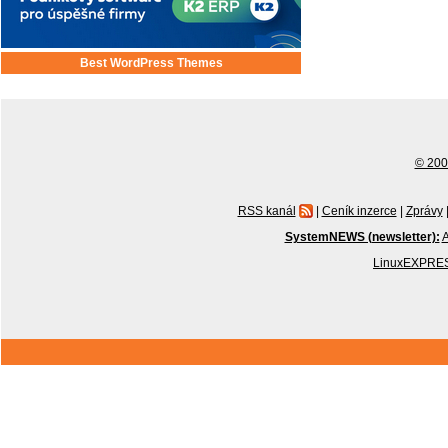
Best WordPress Themes
© 2001
RSS kanál
|
Ceník inzerce
|
Zprávy
SystemNEWS (newsletter):
A
LinuxEXPRES