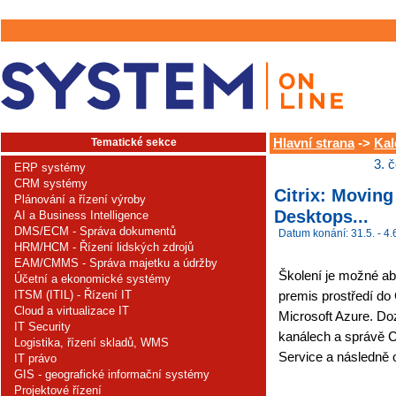
Tematické sekce
Hlavní strana
->
Kal
3. 
ERP systémy
CRM systémy
Citrix: Moving
Plánování a řízení výroby
Desktops...
AI a Business Intelligence
DMS/ECM - Správa dokumentů
Datum konání: 31.5. - 4.
HRM/HCM - Řízení lidských zdrojů
EAM/CMMS - Správa majetku a údržby
Školení je možné ab
Účetní a ekonomické systémy
ITSM (ITIL) - Řízení IT
premis prostředí do 
Cloud a virtualizace IT
Microsoft Azure. Do
IT Security
kanálech a správě Ci
Logistika, řízení skladů, WMS
Service a následně o
IT právo
GIS - geografické informační systémy
Projektové řízení