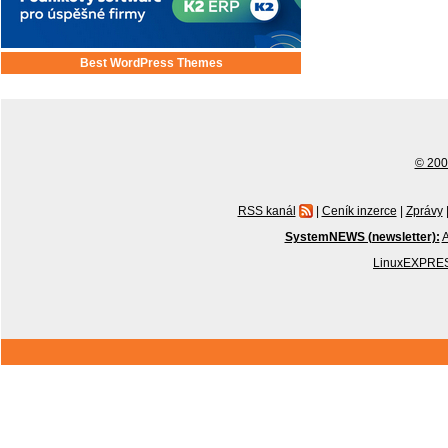
Best WordPress Themes
© 2001
RSS kanál
|
Ceník inzerce
|
Zprávy
SystemNEWS (newsletter):
A
LinuxEXPRES