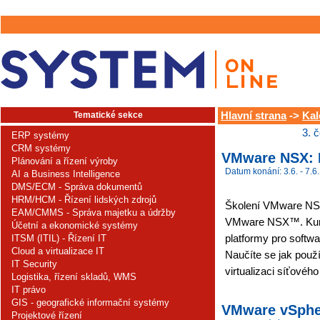
Tematické sekce
Hlavní strana
->
Kal
3. 
ERP systémy
CRM systémy
VMware NSX: I
Plánování a řízení výroby
Datum konání: 3.6. - 7.6.
AI a Business Intelligence
DMS/ECM - Správa dokumentů
HRM/HCM - Řízení lidských zdrojů
Školení VMware NSX 
EAM/CMMS - Správa majetku a údržby
VMware NSX™. Kur
Účetní a ekonomické systémy
platformy pro softw
ITSM (ITIL) - Řízení IT
Cloud a virtualizace IT
Naučíte se jak použ
IT Security
virtualizaci síťového
Logistika, řízení skladů, WMS
IT právo
GIS - geografické informační systémy
VMware vSpher
Projektové řízení