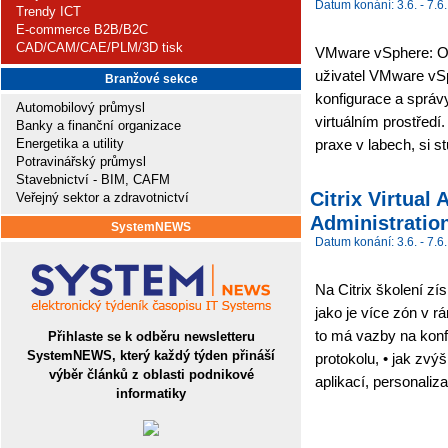
Datum konání: 3.6. - 7.6.
Trendy ICT
E-commerce B2B/B2C
CAD/CAM/CAE/PLM/3D tisk
VMware vSphere: Opt
uživatel VMware vS
Branžové sekce
konfigurace a sprá
Automobilový průmysl
virtuálním prostředí.
Banky a finanční organizace
Energetika a utility
praxe v labech, si s
Potravinářský průmysl
Stavebnictví - BIM, CAFM
Citrix Virtua
Veřejný sektor a zdravotnictví
Administration
SystemNEWS
Datum konání: 3.6. - 7.6.
Na Citrix školení zí
jako je více zón v r
to má vazby na konf
Přihlaste se k odběru newsletteru
SystemNEWS, který každý týden přináší
protokolu, • jak zvýš
výběr článků z oblasti podnikové
aplikací, personaliza
informatiky