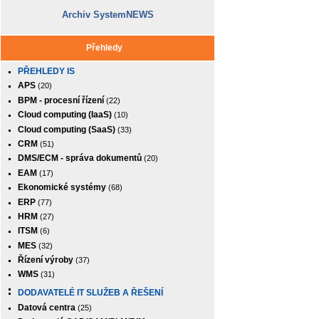
Archiv SystemNEWS
Přehledy
PŘEHLEDY IS
APS
(20)
BPM - procesní řízení
(22)
Cloud computing (IaaS)
(10)
Cloud computing (SaaS)
(33)
CRM
(51)
DMS/ECM - správa dokumentů
(20)
EAM
(17)
Ekonomické systémy
(68)
ERP
(77)
HRM
(27)
ITSM
(6)
MES
(32)
Řízení výroby
(37)
WMS
(31)
DODAVATELÉ IT SLUŽEB A ŘEŠENÍ
Datová centra
(25)