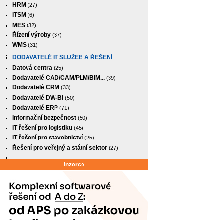
HRM
(27)
ITSM
(6)
MES
(32)
Řízení výroby
(37)
WMS
(31)
DODAVATELÉ IT SLUŽEB A ŘEŠENÍ
Datová centra
(25)
Dodavatelé CAD/CAM/PLM/BIM...
(39)
Dodavatelé CRM
(33)
Dodavatelé DW-BI
(50)
Dodavatelé ERP
(71)
Informační bezpečnost
(50)
IT řešení pro logistiku
(45)
IT řešení pro stavebnictví
(25)
Řešení pro veřejný a státní sektor
(27)
Inzerce