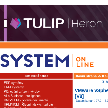
Tematické sekce
Hlavní strana
->
Kal
3. 
ERP systémy
CRM systémy
VMware vSpher
Plánování a řízení výroby
[V8]
AI a Business Intelligence
DMS/ECM - Správa dokumentů
Datum konání: 27.2. - 3.
HRM/HCM - Řízení lidských zdrojů