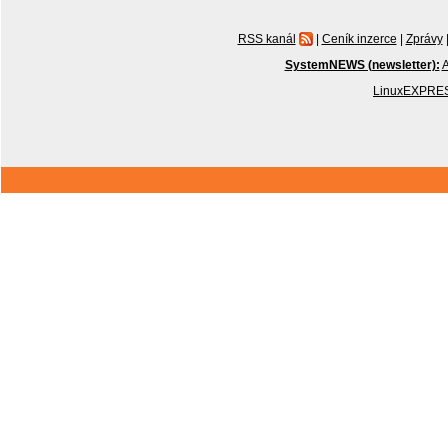
RSS kanál
|
Ceník inzerce
|
Zprávy
SystemNEWS (newsletter):
A
LinuxEXPRES