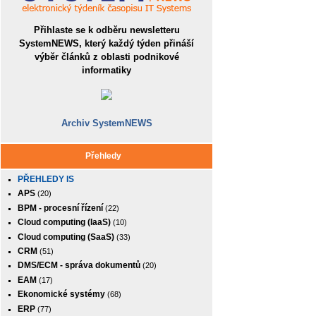
Přihlaste se k odběru newsletteru
SystemNEWS, který každý týden přináší
výběr článků z oblasti podnikové
informatiky
Archiv SystemNEWS
Přehledy
PŘEHLEDY IS
APS
(20)
BPM - procesní řízení
(22)
Cloud computing (IaaS)
(10)
Cloud computing (SaaS)
(33)
CRM
(51)
DMS/ECM - správa dokumentů
(20)
EAM
(17)
Ekonomické systémy
(68)
ERP
(77)