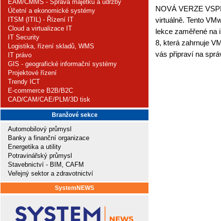
EAM/CMMS - Správa majetku a údržby
NOVÁ VERZE VSPHER
Účetní a ekonomické systémy
ITSM (ITIL) - Řízení IT
virtuálně. Tento VMw
Cloud a virtualizace IT
lekce zaměřené na i
IT Security
8, která zahrnuje V
Logistika, řízení skladů, WMS
vás připraví na sprá
IT právo
GIS - geografické informační systémy
Projektové řízení
Trendy ICT
E-commerce B2B/B2C
CAD/CAM/CAE/PLM/3D tisk
Branžové sekce
Automobilový průmysl
Banky a finanční organizace
Energetika a utility
Potravinářský průmysl
Stavebnictví - BIM, CAFM
Veřejný sektor a zdravotnictví
SystemNEWS