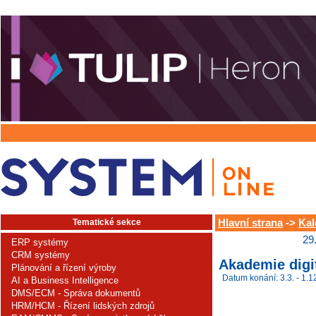
Tematické sekce
Hlavní strana
->
Kal
29
ERP systémy
CRM systémy
Akademie digi
Plánování a řízení výroby
Datum konání: 3.3. - 1.1
AI a Business Intelligence
DMS/ECM - Správa dokumentů
HRM/HCM - Řízení lidských zdrojů