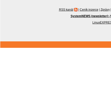
RSS kanál
|
Ceník inzerce
|
Zprávy
SystemNEWS (newsletter):
A
LinuxEXPRES