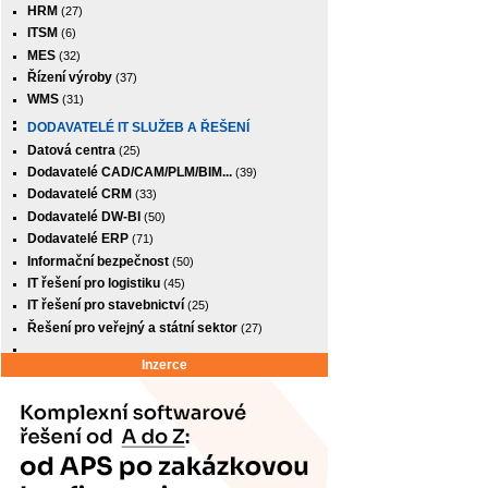
HRM
(27)
ITSM
(6)
MES
(32)
Řízení výroby
(37)
WMS
(31)
DODAVATELÉ IT SLUŽEB A ŘEŠENÍ
Datová centra
(25)
Dodavatelé CAD/CAM/PLM/BIM...
(39)
Dodavatelé CRM
(33)
Dodavatelé DW-BI
(50)
Dodavatelé ERP
(71)
Informační bezpečnost
(50)
IT řešení pro logistiku
(45)
IT řešení pro stavebnictví
(25)
Řešení pro veřejný a státní sektor
(27)
Inzerce