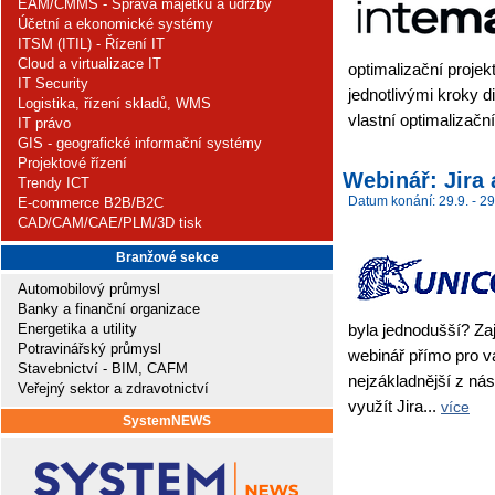
EAM/CMMS - Správa majetku a údržby
Účetní a ekonomické systémy
ITSM (ITIL) - Řízení IT
Cloud a virtualizace IT
optimalizační projek
IT Security
jednotlivými kroky di
Logistika, řízení skladů, WMS
vlastní optimalizační
IT právo
GIS - geografické informační systémy
Projektové řízení
Webinář: Jira 
Trendy ICT
Datum konání: 29.9. - 29
E-commerce B2B/B2C
CAD/CAM/CAE/PLM/3D tisk
Branžové sekce
Automobilový průmysl
Banky a finanční organizace
Energetika a utility
byla jednodušší? Zaj
Potravinářský průmysl
webinář přímo pro v
Stavebnictví - BIM, CAFM
nejzákladnější z nás
Veřejný sektor a zdravotnictví
využít Jira...
více
SystemNEWS