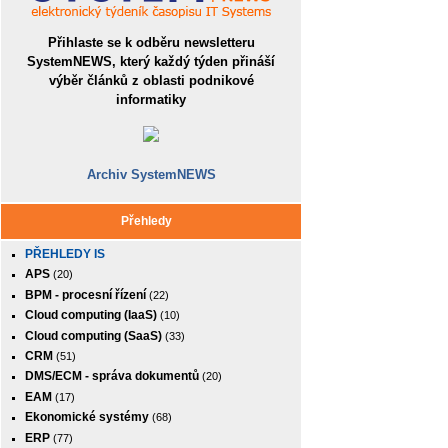
Přihlaste se k odběru newsletteru
SystemNEWS, který každý týden přináší
výběr článků z oblasti podnikové
informatiky
Archiv SystemNEWS
Přehledy
PŘEHLEDY IS
APS
(20)
BPM - procesní řízení
(22)
Cloud computing (IaaS)
(10)
Cloud computing (SaaS)
(33)
CRM
(51)
DMS/ECM - správa dokumentů
(20)
EAM
(17)
Ekonomické systémy
(68)
ERP
(77)