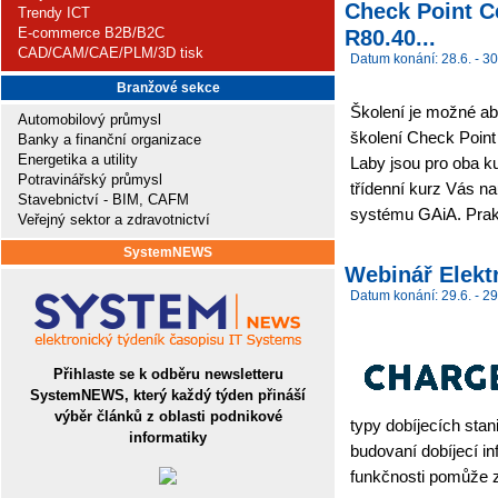
Check Point Ce
Trendy ICT
E-commerce B2B/B2C
R80.40...
CAD/CAM/CAE/PLM/3D tisk
Datum konání: 28.6. - 30
Branžové sekce
Školení je možné abs
Automobilový průmysl
školení Check Point
Banky a finanční organizace
Energetika a utility
Laby jsou pro oba k
Potravinářský průmysl
třídenní kurz Vás na
Stavebnictví - BIM, CAFM
systému GAiA. Prakt
Veřejný sektor a zdravotnictví
SystemNEWS
Webinář Elektr
Datum konání: 29.6. - 29
Přihlaste se k odběru newsletteru
SystemNEWS, který každý týden přináší
výběr článků z oblasti podnikové
typy dobíjecích stan
informatiky
budovaní dobíjecí in
funkčnosti pomůže z