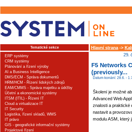
Tematické sekce
Hlavní strana
->
Kal
29. 
ERP systémy
CRM systémy
F5 Networks 
Plánování a řízení výroby
(previously...
AI a Business Intelligence
DMS/ECM - Správa dokumentů
Datum konání: 28.6. - 1.
HRM/HCM - Řízení lidských zdrojů
EAM/CMMS - Správa majetku a údržby
Školení je možné abs
Účetní a ekonomické systémy
ITSM (ITIL) - Řízení IT
Advanced Web Applic
Cloud a virtualizace IT
znalosti a praktické
IT Security
nastavit a provozov
Logistika, řízení skladů, WMS
modulu ASM, který j
IT právo
GIS - geografické informační systémy
Projektové řízení