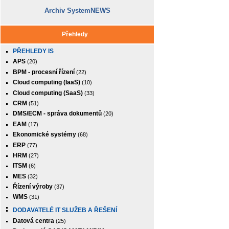
Archiv SystemNEWS
Přehledy
PŘEHLEDY IS
APS
(20)
BPM - procesní řízení
(22)
Cloud computing (IaaS)
(10)
Cloud computing (SaaS)
(33)
CRM
(51)
DMS/ECM - správa dokumentů
(20)
EAM
(17)
Ekonomické systémy
(68)
ERP
(77)
HRM
(27)
ITSM
(6)
MES
(32)
Řízení výroby
(37)
WMS
(31)
DODAVATELÉ IT SLUŽEB A ŘEŠENÍ
Datová centra
(25)