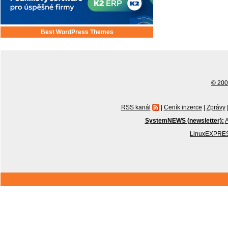
Best WordPress Themes
© 2001
RSS kanál
|
Ceník inzerce
|
Zprávy
SystemNEWS (newsletter):
A
LinuxEXPRES