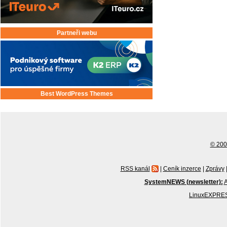
Partneři webu
Best WordPress Themes
© 2001
RSS kanál
|
Ceník inzerce
|
Zprávy
SystemNEWS (newsletter):
A
LinuxEXPRES