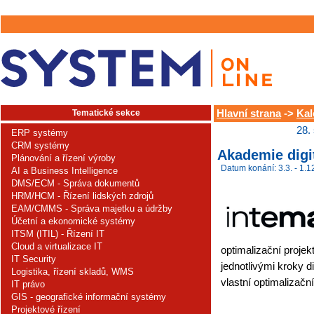
Tematické sekce
Hlavní strana
->
Kal
28.
ERP systémy
CRM systémy
Akademie digi
Plánování a řízení výroby
Datum konání: 3.3. - 1.1
AI a Business Intelligence
DMS/ECM - Správa dokumentů
HRM/HCM - Řízení lidských zdrojů
EAM/CMMS - Správa majetku a údržby
Účetní a ekonomické systémy
ITSM (ITIL) - Řízení IT
Cloud a virtualizace IT
optimalizační projek
IT Security
jednotlivými kroky di
Logistika, řízení skladů, WMS
vlastní optimalizační
IT právo
GIS - geografické informační systémy
Projektové řízení