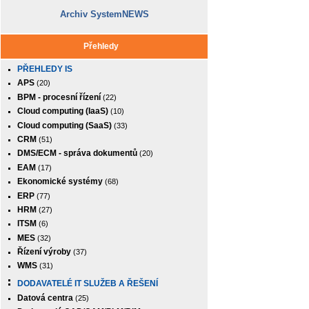
Archiv SystemNEWS
Přehledy
PŘEHLEDY IS
APS
(20)
BPM - procesní řízení
(22)
Cloud computing (IaaS)
(10)
Cloud computing (SaaS)
(33)
CRM
(51)
DMS/ECM - správa dokumentů
(20)
EAM
(17)
Ekonomické systémy
(68)
ERP
(77)
HRM
(27)
ITSM
(6)
MES
(32)
Řízení výroby
(37)
WMS
(31)
DODAVATELÉ IT SLUŽEB A ŘEŠENÍ
Datová centra
(25)