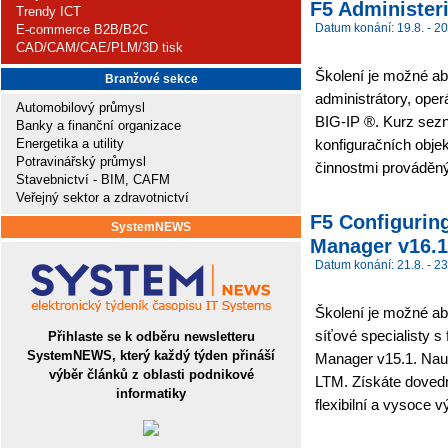
F5 Administeri
Trendy ICT
Datum konání: 19.8. - 20
E-commerce B2B/B2C
CAD/CAM/CAE/PLM/3D tisk
Školení je možné abs
Branžové sekce
administrátory, ope
Automobilový průmysl
BIG-IP ®. Kurz sez
Banky a finanční organizace
Energetika a utility
konfiguračních obje
Potravinářský průmysl
činnostmi prováděným
Stavebnictví - BIM, CAFM
Veřejný sektor a zdravotnictví
F5 Configuring
SystemNEWS
Manager v16.1.
Datum konání: 21.8. - 23
Školení je možné abs
síťové specialisty 
Přihlaste se k odběru newsletteru
SystemNEWS, který každý týden přináší
Manager v15.1. Nauč
výběr článků z oblasti podnikové
LTM. Získáte doved
informatiky
flexibilní a vysoce v