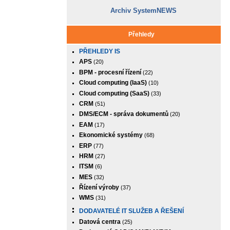
Archiv SystemNEWS
Přehledy
PŘEHLEDY IS
APS
(20)
BPM - procesní řízení
(22)
Cloud computing (IaaS)
(10)
Cloud computing (SaaS)
(33)
CRM
(51)
DMS/ECM - správa dokumentů
(20)
EAM
(17)
Ekonomické systémy
(68)
ERP
(77)
HRM
(27)
ITSM
(6)
MES
(32)
Řízení výroby
(37)
WMS
(31)
DODAVATELÉ IT SLUŽEB A ŘEŠENÍ
Datová centra
(25)