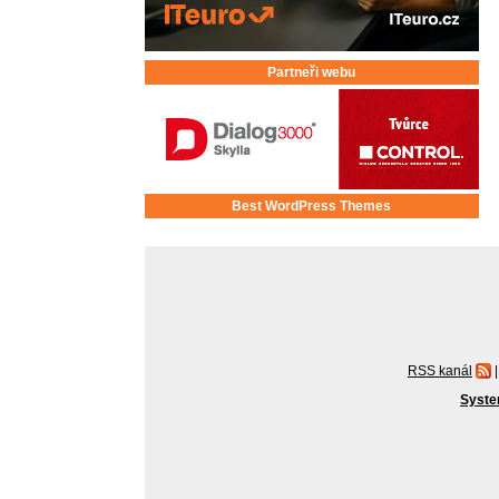
Partneři webu
Best WordPress Themes
RSS kanál
|
Syste