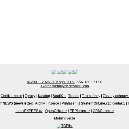
© 2001 - 2026 CCB spol. s r.o.
ISSN 1802-615X
Tvorba webových stránek Brno
Ceník inzerce
|
Zprávy
|
Katalog
|
Soutěže
|
Trends
|
Tisk stránky
|
Zásady ochrany 
mNEWS (newsletter):
Archiv
|
Inzerce
|
Přihlášení
||
SystemOnLine.cz:
Kontakty
|
LinuxEXPRES.cz
|
OpenOffice.cz
|
ERPforum.cz
|
CRMforum.cz
Mobilní verze