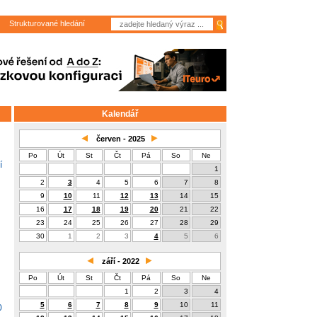
Strukturované hledání
Kalendář
červen - 2025
Po
Út
St
Čt
Pá
So
Ne
í
1
2
3
4
5
6
7
8
9
10
11
12
13
14
15
16
17
18
19
20
21
22
23
24
25
26
27
28
29
30
1
2
3
4
5
6
září - 2022
Po
Út
St
Čt
Pá
So
Ne
1
2
3
4
5
6
7
8
9
10
11
0