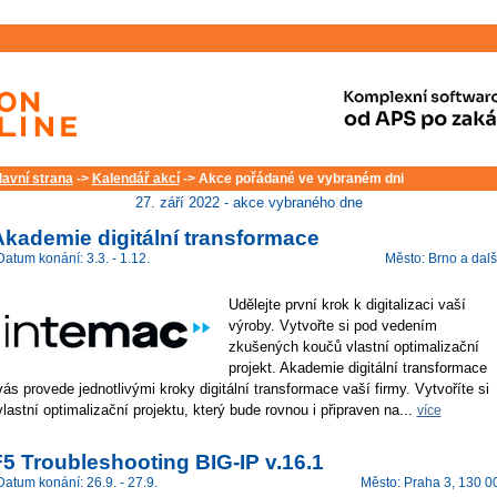
lavní strana
->
Kalendář akcí
-> Akce pořádané ve vybraném dni
27. září 2022 - akce vybraného dne
Akademie digitální transformace
Datum konání: 3.3. - 1.12.
Město: Brno a dalš
Udělejte první krok k digitalizaci vaší
výroby. Vytvořte si pod vedením
zkušených koučů vlastní optimalizační
projekt. Akademie digitální transformace
vás provede jednotlivými kroky digitální transformace vaší firmy. Vytvoříte si
vlastní optimalizační projektu, který bude rovnou i připraven na...
více
5 Troubleshooting BIG-IP v.16.1
Datum konání: 26.9. - 27.9.
Město: Praha 3, 130 0