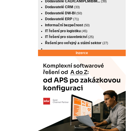
Dodavatelé CAD/CAM/PLM/BIM...
(39)
Dodavatelé CRM
(33)
Dodavatelé DW-BI
(50)
Dodavatelé ERP
(71)
Informační bezpečnost
(50)
IT řešení pro logistiku
(45)
IT řešení pro stavebnictví
(25)
Řešení pro veřejný a státní sektor
(27)
Inzerce