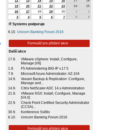
12
13
14
15
16
17
18
19
20
21
22
23
24
25
26
27
28
29
30
1
2
3
4
5
6
7
8
9
IT Systems podporuje
6.10.
Unicorn Banking Forum 2016
Formulář pro přidání akce
0
Další akce
17.8.
VMware vSphere: Install, Configure,
Manage [V8]
1.9.
F5 Administering BIG-IP v.17.5
7.9.
Microsoft Azure Administrator: AZ-104
14.9.
Veeam Backup & Replication: Configure,
Manage and...
14.9.
Citrix NetScaler ADC 14.x Administration
21.9.
VMware NSX: Install, Configure, Manage
[V4.0]
22.9.
Check Point Certified Security Administrator
(CCSA)...
30.9.
Konference Světlo
6.10.
Unicorn Banking Forum 2016
Formulář pro přidání akce