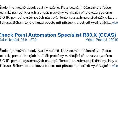
Školení je možné absolvovat i virtuálně. Kurz seznámí účastníky s řadou
technik, pomocí kterých lze řešit problémy vznikající při provozu systému
BIG-IP, pomocí systémových nástrojů. Tento kurz zahrnuje přednášky, laby a
diskuse. Během tohoto kurzu budete mít přístup k prostředí využívající...
více
Check Point Automation Specialist R80.X (CCAS)
Datum konání: 26.9. - 27.9.
Město: Praha 3, 130 0
Školení je možné absolvovat i virtuálně. Kurz seznámí účastníky s řadou
technik, pomocí kterých lze řešit problémy vznikající při provozu systému
BIG-IP, pomocí systémových nástrojů. Tento kurz zahrnuje přednášky, laby a
diskuse. Během tohoto kurzu budete mít přístup k prostředí využívající...
více