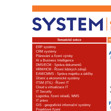
Tematické sekce
H
ERP systémy
CRM systémy
Plánování a řízení výroby
AI a Business Intelligence
DMS/ECM - Správa dokumentů
HRM/HCM - Řízení lidských zdrojů
EAM/CMMS - Správa majetku a údržby
Účetní a ekonomické systémy
ITSM (ITIL) - Řízení IT
Cloud a virtualizace IT
IT Security
Logistika, řízení skladů, WMS
IT právo
F
GIS - geografické informační systémy
Projektové řízení