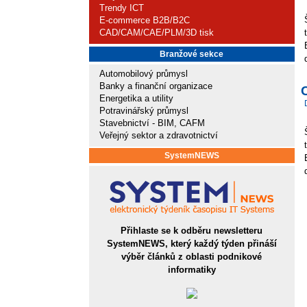
Trendy ICT
E-commerce B2B/B2C
CAD/CAM/CAE/PLM/3D tisk
Branžové sekce
Automobilový průmysl
Banky a finanční organizace
Energetika a utility
Potravinářský průmysl
Stavebnictví - BIM, CAFM
Veřejný sektor a zdravotnictví
SystemNEWS
Přihlaste se k odběru newsletteru
SystemNEWS, který každý týden přináší
výběr článků z oblasti podnikové
informatiky