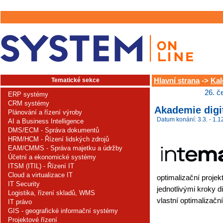
Tematické sekce
Hlavní strana
->
Kal
26. č
ERP systémy
CRM systémy
Akademie digi
Plánování a řízení výroby
Datum konání: 3.3. - 1.1
AI a Business Intelligence
DMS/ECM - Správa dokumentů
HRM/HCM - Řízení lidských zdrojů
EAM/CMMS - Správa majetku a údržby
Účetní a ekonomické systémy
ITSM (ITIL) - Řízení IT
Cloud a virtualizace IT
optimalizační projek
IT Security
jednotlivými kroky di
Logistika, řízení skladů, WMS
vlastní optimalizační
IT právo
GIS - geografické informační systémy
Projektové řízení