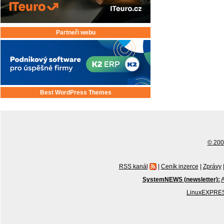
Partneři webu
Best WordPress Themes
© 2001
RSS kanál
|
Ceník inzerce
|
Zprávy
SystemNEWS (newsletter):
A
LinuxEXPRES