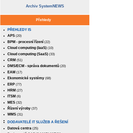
Archiv SystemNEWS
Přehledy
PŘEHLEDY IS
APS
(20)
BPM - procesní řízení
(22)
Cloud computing (IaaS)
(10)
Cloud computing (SaaS)
(33)
CRM
(51)
DMS/ECM - správa dokumentů
(20)
EAM
(17)
Ekonomické systémy
(68)
ERP
(77)
HRM
(27)
ITSM
(6)
MES
(32)
Řízení výroby
(37)
WMS
(31)
DODAVATELÉ IT SLUŽEB A ŘEŠENÍ
Datová centra
(25)