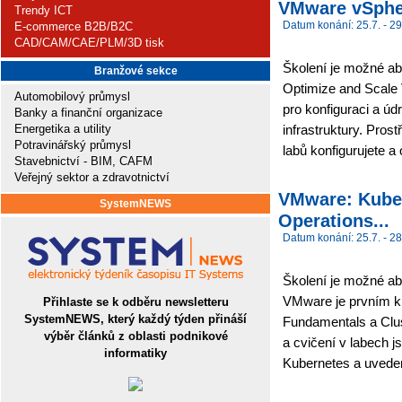
VMware vSpher
Trendy ICT
Datum konání: 25.7. - 29
E-commerce B2B/B2C
CAD/CAM/CAE/PLM/3D tisk
Školení je možné ab
Branžové sekce
Optimize and Scale 
Automobilový průmysl
pro konfiguraci a úd
Banky a finanční organizace
Energetika a utility
infrastruktury. Pro
Potravinářský průmysl
labů konfigurujete a 
Stavebnictví - BIM, CAFM
Veřejný sektor a zdravotnictví
VMware: Kuber
SystemNEWS
Operations...
Datum konání: 25.7. - 28
Školení je možné abs
VMware je prvním k
Přihlaste se k odběru newsletteru
SystemNEWS, který každý týden přináší
Fundamentals a Clus
výběr článků z oblasti podnikové
a cvičení v labech 
informatiky
Kubernetes a uveden