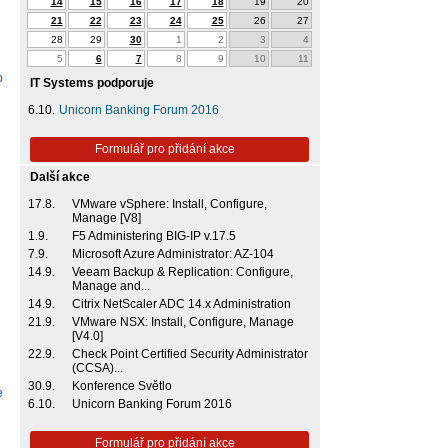
14
15
16
17
18
19
20
21
22
23
24
25
26
27
28
29
30
1
2
3
4
5
6
7
8
9
10
11
o
IT Systems podporuje
6.10.
Unicorn Banking Forum 2016
Formulář pro přidání akce
Další akce
17.8.
VMware vSphere: Install, Configure,
Manage [V8]
1.9.
F5 Administering BIG-IP v.17.5
7.9.
Microsoft Azure Administrator: AZ-104
14.9.
Veeam Backup & Replication: Configure,
Manage and...
14.9.
Citrix NetScaler ADC 14.x Administration
21.9.
VMware NSX: Install, Configure, Manage
[V4.0]
l
22.9.
Check Point Certified Security Administrator
(CCSA)...
30.9.
Konference Světlo
e
6.10.
Unicorn Banking Forum 2016
s
Formulář pro přidání akce