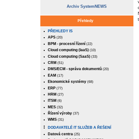
Archiv SystemNEWS
Přehledy
PŘEHLEDY IS
APS
(20)
BPM - procesní řízení
(22)
Cloud computing (IaaS)
(10)
Cloud computing (SaaS)
(33)
CRM
(51)
DMS/ECM - správa dokumentů
(20)
EAM
(17)
Ekonomické systémy
(68)
ERP
(77)
HRM
(27)
ITSM
(6)
MES
(32)
Řízení výroby
(37)
WMS
(31)
DODAVATELÉ IT SLUŽEB A ŘEŠENÍ
Datová centra
(25)