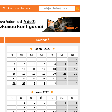
Strukturované hledání
Kalendář
leden - 2023
Po
Út
St
Čt
Pá
So
Ne
e
1
2
3
4
5
6
7
8
9
10
11
12
13
14
15
16
17
18
19
20
21
22
23
24
25
26
27
28
29
30
31
1
2
3
4
5
září - 2026
Po
Út
St
Čt
Pá
So
Ne
1
2
3
4
5
6
7
8
9
10
11
12
13