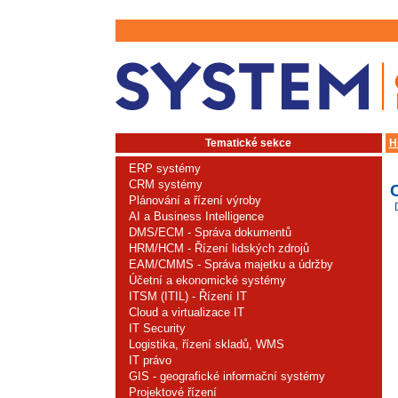
Tematické sekce
H
ERP systémy
CRM systémy
Plánování a řízení výroby
AI a Business Intelligence
DMS/ECM - Správa dokumentů
HRM/HCM - Řízení lidských zdrojů
EAM/CMMS - Správa majetku a údržby
Účetní a ekonomické systémy
ITSM (ITIL) - Řízení IT
Cloud a virtualizace IT
IT Security
Logistika, řízení skladů, WMS
IT právo
GIS - geografické informační systémy
Projektové řízení