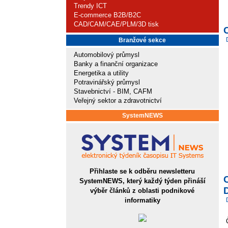
Trendy ICT
E-commerce B2B/B2C
CAD/CAM/CAE/PLM/3D tisk
Branžové sekce
Automobilový průmysl
Banky a finanční organizace
Energetika a utility
Potravinářský průmysl
Stavebnictví - BIM, CAFM
Veřejný sektor a zdravotnictví
SystemNEWS
Přihlaste se k odběru newsletteru
C
SystemNEWS, který každý týden přináší
D
výběr článků z oblasti podnikové
informatiky