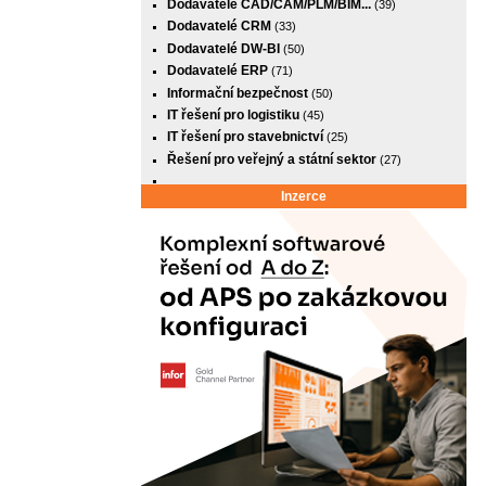
Dodavatelé CAD/CAM/PLM/BIM...
(39)
Dodavatelé CRM
(33)
Dodavatelé DW-BI
(50)
Dodavatelé ERP
(71)
Informační bezpečnost
(50)
IT řešení pro logistiku
(45)
IT řešení pro stavebnictví
(25)
Řešení pro veřejný a státní sektor
(27)
Inzerce