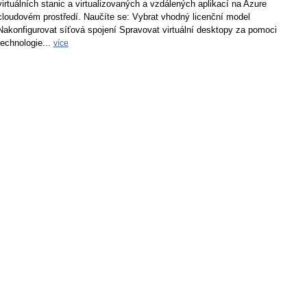
virtuálních stanic a virtualizovaných a vzdálených aplikací na Azure
cloudovém prostředí. Naučíte se: Vybrat vhodný licenční model
Nakonfigurovat síťová spojení Spravovat virtuální desktopy za pomoci
technologie...
více