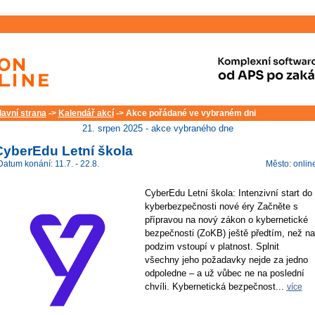
lavní strana
->
Kalendář akcí
-> Akce pořádané ve vybraném dni
21. srpen 2025 - akce vybraného dne
CyberEdu Letní škola
Datum konání: 11.7. - 22.8.
Město: onlin
CyberEdu Letní škola: Intenzivní start do
kyberbezpečnosti nové éry Začněte s
přípravou na nový zákon o kybernetické
bezpečnosti (ZoKB) ještě předtím, než na
podzim vstoupí v platnost. Splnit
všechny jeho požadavky nejde za jedno
odpoledne – a už vůbec ne na poslední
chvíli. Kybernetická bezpečnost...
více