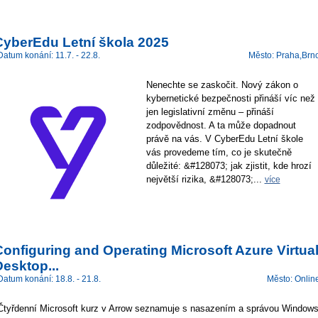
CyberEdu Letní škola 2025
Datum konání: 11.7. - 22.8.
Město: Praha,Brn
Nenechte se zaskočit. Nový zákon o
kybernetické bezpečnosti přináší víc než
jen legislativní změnu – přináší
zodpovědnost. A ta může dopadnout
právě na vás. V CyberEdu Letní škole
vás provedeme tím, co je skutečně
důležité: &#128073; jak zjistit, kde hrozí
největší rizika, &#128073;...
více
onfiguring and Operating Microsoft Azure Virtua
esktop...
Datum konání: 18.8. - 21.8.
Město: Onlin
Čtyřdenní Microsoft kurz v Arrow seznamuje s nasazením a správou Window