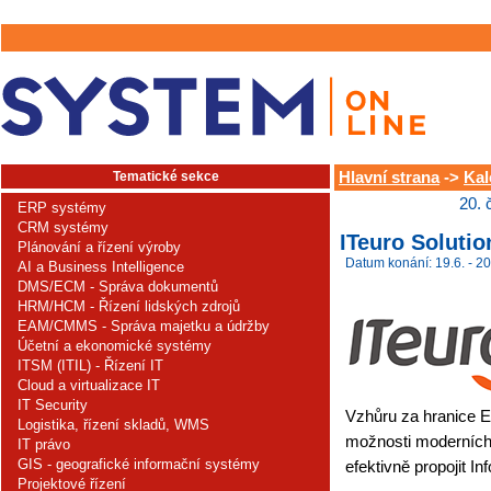
Tematické sekce
Hlavní strana
->
Kal
20. 
ERP systémy
CRM systémy
ITeuro Soluti
Plánování a řízení výroby
Datum konání: 19.6. - 20
AI a Business Intelligence
DMS/ECM - Správa dokumentů
HRM/HCM - Řízení lidských zdrojů
EAM/CMMS - Správa majetku a údržby
Účetní a ekonomické systémy
ITSM (ITIL) - Řízení IT
Cloud a virtualizace IT
IT Security
Vzhůru za hranice E
Logistika, řízení skladů, WMS
možnosti moderních
IT právo
GIS - geografické informační systémy
efektivně propojit Inf
Projektové řízení