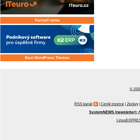
Partneři webu
Best WordPress Themes
© 2001
RSS kanál
|
Ceník inzerce
|
Zprávy
SystemNEWS (newsletter):
A
LinuxEXPRES