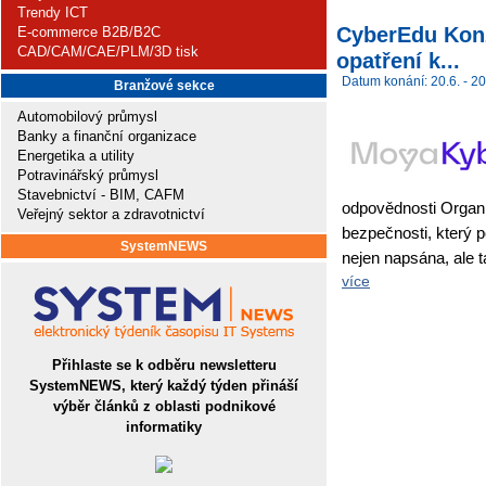
Trendy ICT
CyberEdu Konz
E-commerce B2B/B2C
CAD/CAM/CAE/PLM/3D tisk
opatření k...
Datum konání: 20.6. - 20
Branžové sekce
Automobilový průmysl
Banky a finanční organizace
Energetika a utility
Potravinářský průmysl
Stavebnictví - BIM, CAFM
odpovědnosti Organiz
Veřejný sektor a zdravotnictví
bezpečnosti, který p
SystemNEWS
nejen napsána, ale 
více
Přihlaste se k odběru newsletteru
SystemNEWS, který každý týden přináší
výběr článků z oblasti podnikové
informatiky