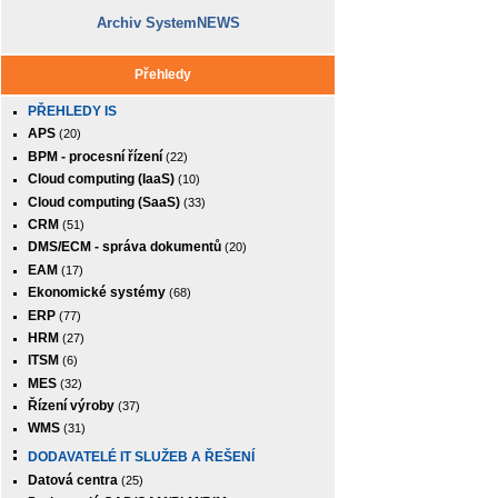
Archiv SystemNEWS
Přehledy
PŘEHLEDY IS
APS
(20)
BPM - procesní řízení
(22)
Cloud computing (IaaS)
(10)
Cloud computing (SaaS)
(33)
CRM
(51)
DMS/ECM - správa dokumentů
(20)
EAM
(17)
Ekonomické systémy
(68)
ERP
(77)
HRM
(27)
ITSM
(6)
MES
(32)
Řízení výroby
(37)
WMS
(31)
DODAVATELÉ IT SLUŽEB A ŘEŠENÍ
Datová centra
(25)