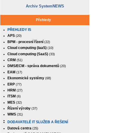
Archiv SystemNEWS
Přehledy
PŘEHLEDY IS
APS
(20)
BPM - procesní řízení
(22)
Cloud computing (IaaS)
(10)
Cloud computing (SaaS)
(33)
CRM
(51)
DMS/ECM - správa dokumentů
(20)
EAM
(17)
Ekonomické systémy
(68)
ERP
(77)
HRM
(27)
ITSM
(6)
MES
(32)
Řízení výroby
(37)
WMS
(31)
DODAVATELÉ IT SLUŽEB A ŘEŠENÍ
Datová centra
(25)