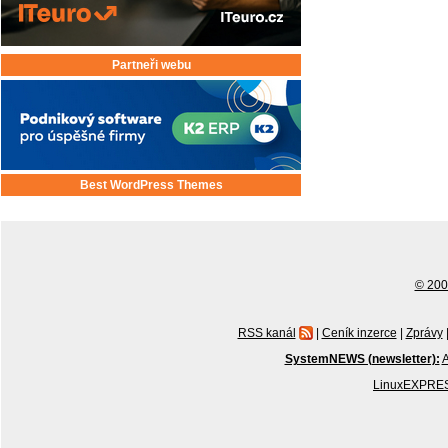
Partneři webu
Best WordPress Themes
© 2001
RSS kanál
|
Ceník inzerce
|
Zprávy
SystemNEWS (newsletter):
A
LinuxEXPRES