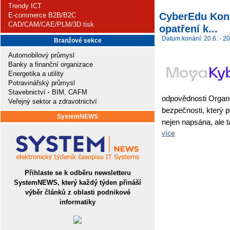
Trendy ICT
CyberEdu Konz
E-commerce B2B/B2C
CAD/CAM/CAE/PLM/3D tisk
opatření k...
Datum konání: 20.6. - 20
Branžové sekce
Automobilový průmysl
Banky a finanční organizace
Energetika a utility
Potravinářský průmysl
Stavebnictví - BIM, CAFM
odpovědnosti Organiz
Veřejný sektor a zdravotnictví
bezpečnosti, který p
SystemNEWS
nejen napsána, ale 
více
Přihlaste se k odběru newsletteru
SystemNEWS, který každý týden přináší
výběr článků z oblasti podnikové
informatiky