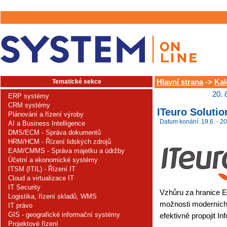
Tematické sekce
Hlavní strana
->
Kal
20. 
ERP systémy
CRM systémy
ITeuro Soluti
Plánování a řízení výroby
Datum konání: 19.6. - 20
AI a Business Intelligence
DMS/ECM - Správa dokumentů
HRM/HCM - Řízení lidských zdrojů
EAM/CMMS - Správa majetku a údržby
Účetní a ekonomické systémy
ITSM (ITIL) - Řízení IT
Cloud a virtualizace IT
IT Security
Vzhůru za hranice E
Logistika, řízení skladů, WMS
možnosti moderních
IT právo
GIS - geografické informační systémy
efektivně propojit Inf
Projektové řízení