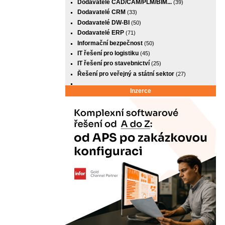
Dodavatelé CAD/CAM/PLM/BIM...
(39)
Dodavatelé CRM
(33)
Dodavatelé DW-BI
(50)
Dodavatelé ERP
(71)
Informační bezpečnost
(50)
IT řešení pro logistiku
(45)
IT řešení pro stavebnictví
(25)
Řešení pro veřejný a státní sektor
(27)
Inzerce