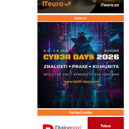
Inzerce
Partneři webu