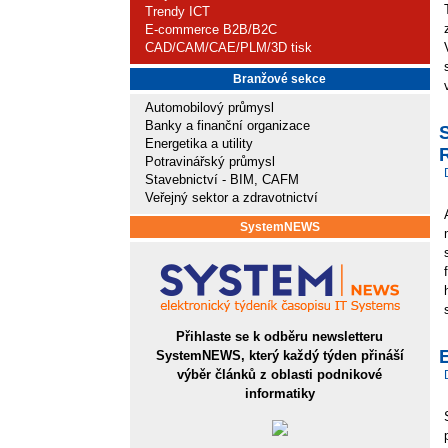
Trendy ICT
E-commerce B2B/B2C
CAD/CAM/CAE/PLM/3D tisk
Branžové sekce
Automobilový průmysl
Banky a finanční organizace
S
Energetika a utility
Potravinářský průmysl
Stavebnictví - BIM, CAFM
Veřejný sektor a zdravotnictví
SystemNEWS
Přihlaste se k odběru newsletteru
E
SystemNEWS, který každý týden přináší
výběr článků z oblasti podnikové
informatiky