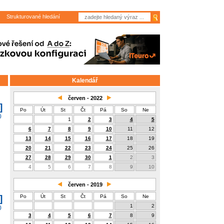
Strukturované hledání
Kalendář
červen - 2022
]
Po
Út
St
Čt
Pá
So
Ne
0
1
2
3
4
5
6
7
8
9
10
11
12
13
14
15
16
17
18
19
20
21
22
23
24
25
26
27
28
29
30
1
2
3
4
5
6
7
8
9
10
červen - 2019
]
Po
Út
St
Čt
Pá
So
Ne
1
2
0
3
4
5
6
7
8
9