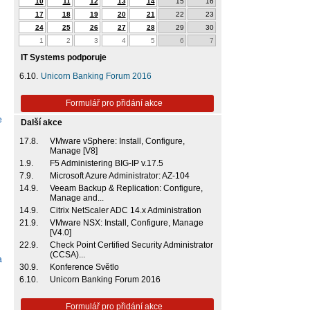
10
11
12
13
14
15
16
17
18
19
20
21
22
23
24
25
26
27
28
29
30
1
2
3
4
5
6
7
IT Systems podporuje
6.10.
Unicorn Banking Forum 2016
Formulář pro přidání akce
e
Další akce
17.8.
VMware vSphere: Install, Configure,
Manage [V8]
1.9.
F5 Administering BIG-IP v.17.5
7.9.
Microsoft Azure Administrator: AZ-104
14.9.
Veeam Backup & Replication: Configure,
Manage and...
14.9.
Citrix NetScaler ADC 14.x Administration
21.9.
VMware NSX: Install, Configure, Manage
[V4.0]
22.9.
Check Point Certified Security Administrator
(CCSA)...
a
30.9.
Konference Světlo
6.10.
Unicorn Banking Forum 2016
Formulář pro přidání akce