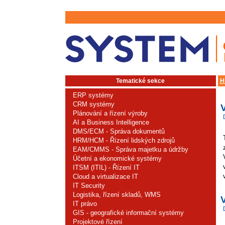
Tematické sekce
H
ERP systémy
CRM systémy
V
Plánování a řízení výroby
AI a Business Intelligence
DMS/ECM - Správa dokumentů
HRM/HCM - Řízení lidských zdrojů
EAM/CMMS - Správa majetku a údržby
Účetní a ekonomické systémy
ITSM (ITIL) - Řízení IT
Cloud a virtualizace IT
IT Security
Logistika, řízení skladů, WMS
IT právo
GIS - geografické informační systémy
Projektové řízení