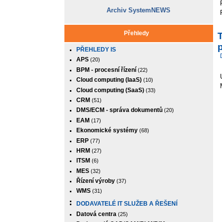
Archiv SystemNEWS
Přehledy
T
p
PŘEHLEDY IS
APS
(20)
BPM - procesní řízení
(22)
Cloud computing (IaaS)
(10)
Cloud computing (SaaS)
(33)
CRM
(51)
DMS/ECM - správa dokumentů
(20)
EAM
(17)
Ekonomické systémy
(68)
ERP
(77)
HRM
(27)
ITSM
(6)
MES
(32)
Řízení výroby
(37)
WMS
(31)
DODAVATELÉ IT SLUŽEB A ŘEŠENÍ
Datová centra
(25)