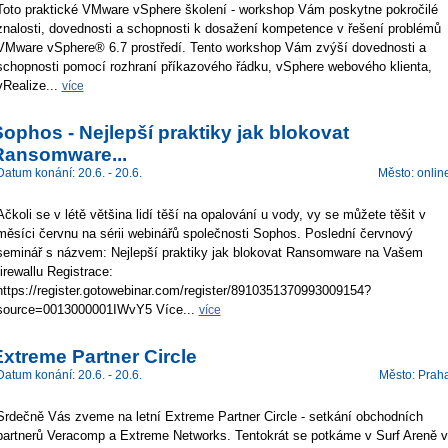
Toto praktické VMware vSphere školení - workshop Vám poskytne pokročilé
znalosti, dovednosti a schopnosti k dosažení kompetence v řešení problémů
VMware vSphere® 6.7 prostředí. Tento workshop Vám zvýší dovednosti a
schopnosti pomocí rozhraní příkazového řádku, vSphere webového klienta,
vRealize...
více
ophos - Nejlepší praktiky jak blokovat
Ransomware...
Datum konání: 20.6. - 20.6.
Město: onlin
Ačkoli se v létě většina lidí těší na opalování u vody, vy se můžete těšit v
měsíci červnu na sérii webinářů společnosti Sophos. Poslední červnový
seminář s názvem: Nejlepší praktiky jak blokovat Ransomware na Vašem
firewallu Registrace:
https://register.gotowebinar.com/register/8910351370993009154?
source=0013000001IWvY5 Více...
více
xtreme Partner Circle
Datum konání: 20.6. - 20.6.
Město: Prah
Srdečně Vás zveme na letní Extreme Partner Circle - setkání obchodních
partnerů Veracomp a Extreme Networks. Tentokrát se potkáme v Surf Areně v