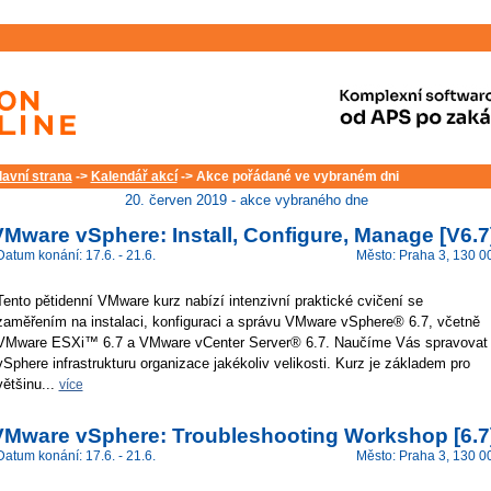
lavní strana
->
Kalendář akcí
-> Akce pořádané ve vybraném dni
20. červen 2019 - akce vybraného dne
Mware vSphere: Install, Configure, Manage [V6.7
Datum konání: 17.6. - 21.6.
Město: Praha 3, 130 0
Tento pětidenní VMware kurz nabízí intenzivní praktické cvičení se
zaměřením na instalaci, konfiguraci a správu VMware vSphere® 6.7, včetně
VMware ESXi™ 6.7 a VMware vCenter Server® 6.7. Naučíme Vás spravovat
vSphere infrastrukturu organizace jakékoliv velikosti. Kurz je základem pro
většinu...
více
VMware vSphere: Troubleshooting Workshop [6.7
Datum konání: 17.6. - 21.6.
Město: Praha 3, 130 0