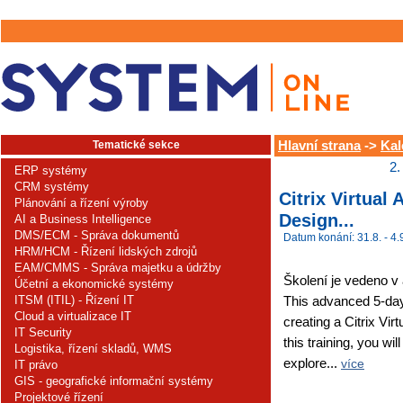
Tematické sekce
Hlavní strana
->
Kal
2.
ERP systémy
CRM systémy
Citrix Virtua
Plánování a řízení výroby
Design...
AI a Business Intelligence
DMS/ECM - Správa dokumentů
Datum konání: 31.8. - 4.
HRM/HCM - Řízení lidských zdrojů
EAM/CMMS - Správa majetku a údržby
Školení je vedeno v
Účetní a ekonomické systémy
ITSM (ITIL) - Řízení IT
This advanced 5-day 
Cloud a virtualizace IT
creating a Citrix Vir
IT Security
this training, you wi
Logistika, řízení skladů, WMS
explore...
více
IT právo
GIS - geografické informační systémy
Projektové řízení