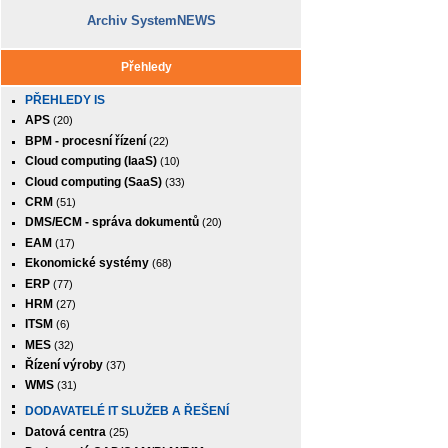
Archiv SystemNEWS
Přehledy
PŘEHLEDY IS
APS
(20)
BPM - procesní řízení
(22)
Cloud computing (IaaS)
(10)
Cloud computing (SaaS)
(33)
CRM
(51)
DMS/ECM - správa dokumentů
(20)
EAM
(17)
Ekonomické systémy
(68)
ERP
(77)
HRM
(27)
ITSM
(6)
MES
(32)
Řízení výroby
(37)
WMS
(31)
DODAVATELÉ IT SLUŽEB A ŘEŠENÍ
Datová centra
(25)