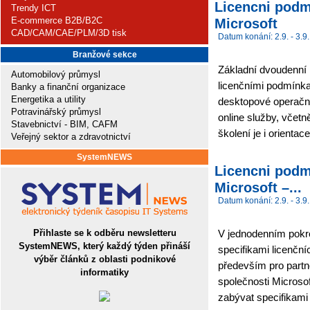
Licencni podm
Trendy ICT
E-commerce B2B/B2C
Microsoft
CAD/CAM/CAE/PLM/3D tisk
Datum konání: 2.9. - 3.9.
Branžové sekce
Základní dvoudenní 
Automobilový průmysl
licenčními podmínkam
Banky a finanční organizace
Energetika a utility
desktopové operační
Potravinářský průmysl
online služby, včetn
Stavebnictví - BIM, CAFM
školení je i orientac
Veřejný sektor a zdravotnictví
SystemNEWS
Licencni podm
Microsoft –...
Datum konání: 2.9. - 3.9.
Přihlaste se k odběru newsletteru
V jednodenním pokro
SystemNEWS, který každý týden přináší
specifikami licenčn
výběr článků z oblasti podnikové
především pro partne
informatiky
společnosti Microso
zabývat specifikami