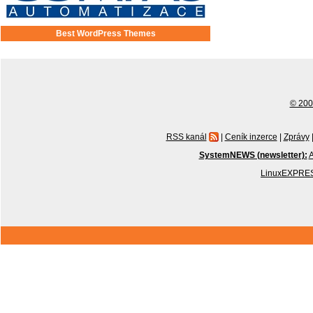
Best WordPress Themes
© 2001
RSS kanál
|
Ceník inzerce
|
Zprávy
SystemNEWS (newsletter):
A
LinuxEXPRES