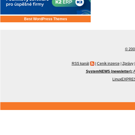
Best WordPress Themes
© 2001
RSS kanál
|
Ceník inzerce
|
Zprávy
SystemNEWS (newsletter):
A
LinuxEXPRES