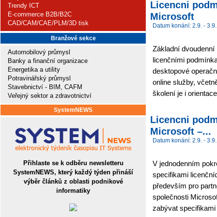
Licencni podm
Trendy ICT
E-commerce B2B/B2C
Microsoft
CAD/CAM/CAE/PLM/3D tisk
Datum konání: 2.9. - 3.9.
Branžové sekce
Základní dvoudenní 
Automobilový průmysl
licenčními podmínkam
Banky a finanční organizace
Energetika a utility
desktopové operační
Potravinářský průmysl
online služby, včetn
Stavebnictví - BIM, CAFM
školení je i orientac
Veřejný sektor a zdravotnictví
SystemNEWS
Licencni podm
Microsoft –...
Datum konání: 2.9. - 3.9.
Přihlaste se k odběru newsletteru
V jednodenním pokro
SystemNEWS, který každý týden přináší
specifikami licenčn
výběr článků z oblasti podnikové
především pro partne
informatiky
společnosti Microso
zabývat specifikami