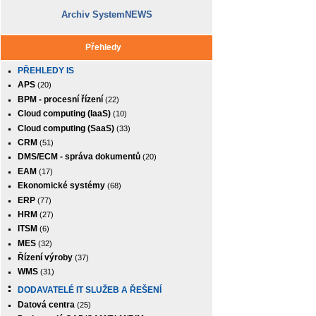
Archiv SystemNEWS
Přehledy
PŘEHLEDY IS
APS
(20)
BPM - procesní řízení
(22)
Cloud computing (IaaS)
(10)
Cloud computing (SaaS)
(33)
CRM
(51)
DMS/ECM - správa dokumentů
(20)
EAM
(17)
Ekonomické systémy
(68)
ERP
(77)
HRM
(27)
ITSM
(6)
MES
(32)
Řízení výroby
(37)
WMS
(31)
DODAVATELÉ IT SLUŽEB A ŘEŠENÍ
Datová centra
(25)