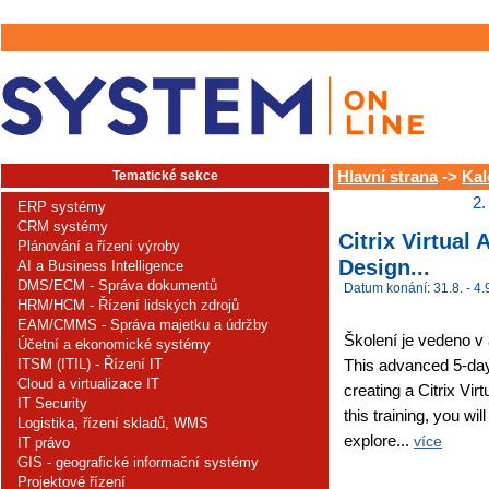
Tematické sekce
Hlavní strana
->
Kal
2.
ERP systémy
CRM systémy
Citrix Virtua
Plánování a řízení výroby
Design...
AI a Business Intelligence
DMS/ECM - Správa dokumentů
Datum konání: 31.8. - 4.
HRM/HCM - Řízení lidských zdrojů
EAM/CMMS - Správa majetku a údržby
Školení je vedeno v
Účetní a ekonomické systémy
ITSM (ITIL) - Řízení IT
This advanced 5-day 
Cloud a virtualizace IT
creating a Citrix Vir
IT Security
this training, you wi
Logistika, řízení skladů, WMS
explore...
více
IT právo
GIS - geografické informační systémy
Projektové řízení