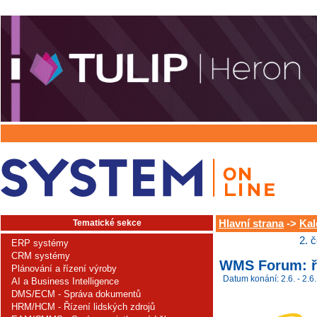
Tematické sekce
Hlavní strana
->
Kal
2. 
ERP systémy
CRM systémy
WMS Forum: ří
Plánování a řízení výroby
Datum konání: 2.6. - 2.6.
AI a Business Intelligence
DMS/ECM - Správa dokumentů
HRM/HCM - Řízení lidských zdrojů