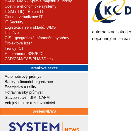
EAM/CMMS - Správa majetku a údržby
Účetní a ekonomické systémy
ITSM (ITIL) - Řízení IT
Cloud a virtualizace IT
IT Security
Logistika, řízení skladů, WMS
automatizaci jako je
IT právo
GIS - geografické informační systémy
nejcennějším – reál
Projektové řízení
Trendy ICT
E-commerce B2B/B2C
CAD/CAM/CAE/PLM/3D tisk
Branžové sekce
Automobilový průmysl
Banky a finanční organizace
Energetika a utility
Potravinářský průmysl
Stavebnictví - BIM, CAFM
Veřejný sektor a zdravotnictví
SystemNEWS