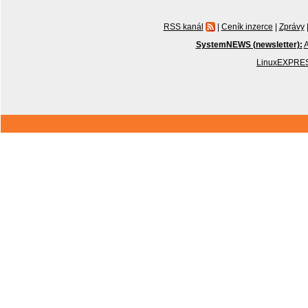
RSS kanál
|
Ceník inzerce
|
Zprávy
SystemNEWS (newsletter):
A
LinuxEXPRES