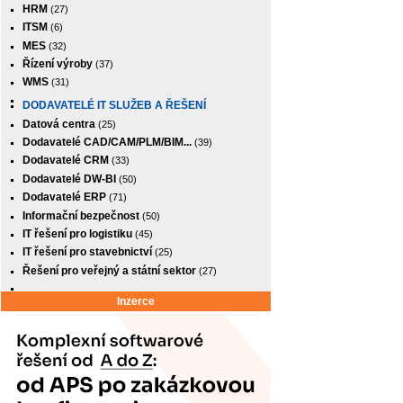
HRM
(27)
ITSM
(6)
MES
(32)
Řízení výroby
(37)
WMS
(31)
DODAVATELÉ IT SLUŽEB A ŘEŠENÍ
Datová centra
(25)
Dodavatelé CAD/CAM/PLM/BIM...
(39)
Dodavatelé CRM
(33)
Dodavatelé DW-BI
(50)
Dodavatelé ERP
(71)
Informační bezpečnost
(50)
IT řešení pro logistiku
(45)
IT řešení pro stavebnictví
(25)
Řešení pro veřejný a státní sektor
(27)
Inzerce