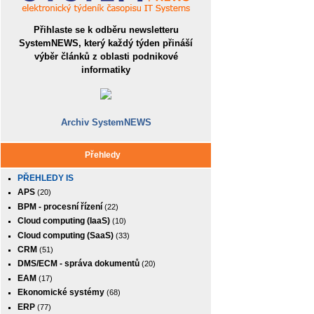
Přihlaste se k odběru newsletteru
SystemNEWS, který každý týden přináší
výběr článků z oblasti podnikové
informatiky
Archiv SystemNEWS
Přehledy
PŘEHLEDY IS
APS
(20)
BPM - procesní řízení
(22)
Cloud computing (IaaS)
(10)
Cloud computing (SaaS)
(33)
CRM
(51)
DMS/ECM - správa dokumentů
(20)
EAM
(17)
Ekonomické systémy
(68)
ERP
(77)