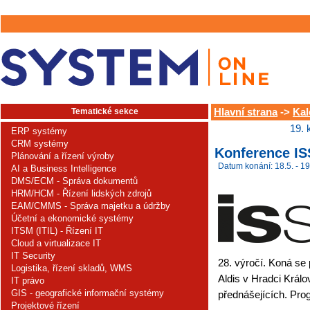
Tematické sekce
Hlavní strana
->
Kal
19. 
ERP systémy
CRM systémy
Konference IS
Plánování a řízení výroby
Datum konání: 18.5. - 19
AI a Business Intelligence
DMS/ECM - Správa dokumentů
HRM/HCM - Řízení lidských zdrojů
EAM/CMMS - Správa majetku a údržby
Účetní a ekonomické systémy
ITSM (ITIL) - Řízení IT
Cloud a virtualizace IT
IT Security
28. výročí. Koná se
Logistika, řízení skladů, WMS
Aldis v Hradci Králo
IT právo
GIS - geografické informační systémy
přednášejících. Pro
Projektové řízení