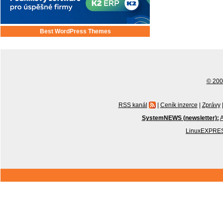
Best WordPress Themes
© 2001
RSS kanál
|
Ceník inzerce
|
Zprávy
SystemNEWS (newsletter):
A
LinuxEXPRES