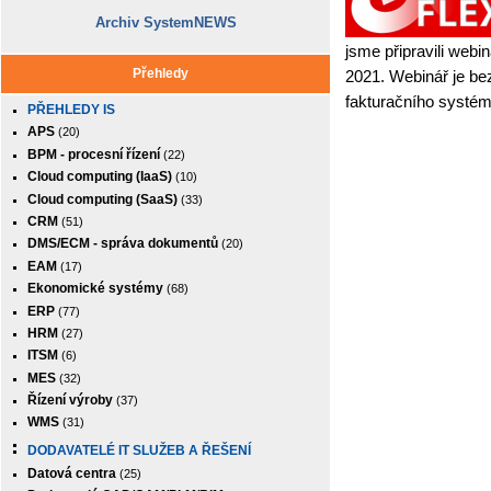
Archiv SystemNEWS
jsme připravili webi
Přehledy
2021. Webinář je bez
fakturačního systém
PŘEHLEDY IS
APS
(20)
BPM - procesní řízení
(22)
Cloud computing (IaaS)
(10)
Cloud computing (SaaS)
(33)
CRM
(51)
DMS/ECM - správa dokumentů
(20)
EAM
(17)
Ekonomické systémy
(68)
ERP
(77)
HRM
(27)
ITSM
(6)
MES
(32)
Řízení výroby
(37)
WMS
(31)
DODAVATELÉ IT SLUŽEB A ŘEŠENÍ
Datová centra
(25)