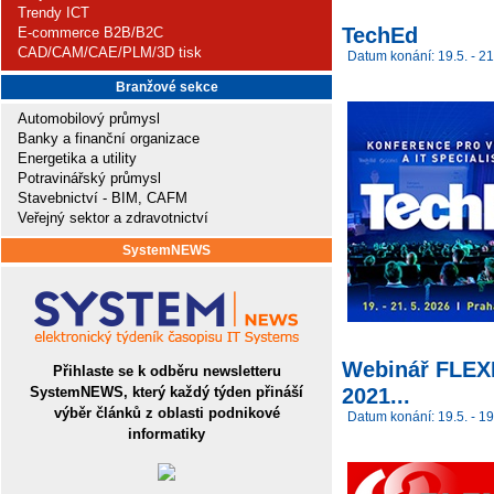
Trendy ICT
TechEd
E-commerce B2B/B2C
CAD/CAM/CAE/PLM/3D tisk
Datum konání: 19.5. - 21
Branžové sekce
Automobilový průmysl
Banky a finanční organizace
Energetika a utility
Potravinářský průmysl
Stavebnictví - BIM, CAFM
Veřejný sektor a zdravotnictví
SystemNEWS
Webinář FLEXI 
Přihlaste se k odběru newsletteru
2021...
SystemNEWS, který každý týden přináší
výběr článků z oblasti podnikové
Datum konání: 19.5. - 19
informatiky