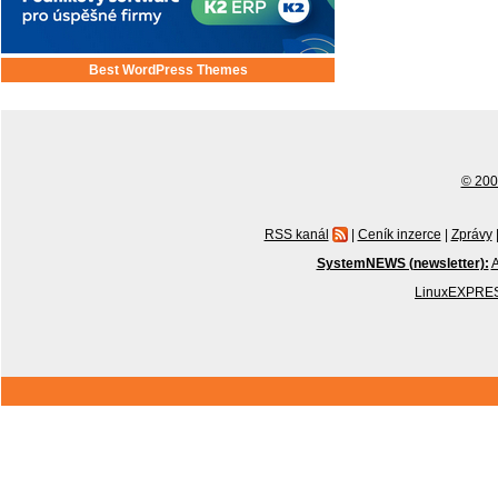
Best WordPress Themes
© 2001
RSS kanál
|
Ceník inzerce
|
Zprávy
SystemNEWS (newsletter):
A
LinuxEXPRES