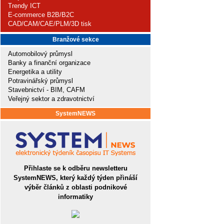
Trendy ICT
E-commerce B2B/B2C
CAD/CAM/CAE/PLM/3D tisk
Branžové sekce
Automobilový průmysl
Banky a finanční organizace
Energetika a utility
Potravinářský průmysl
Stavebnictví - BIM, CAFM
Veřejný sektor a zdravotnictví
SystemNEWS
Přihlaste se k odběru newsletteru
SystemNEWS, který každý týden přináší
výběr článků z oblasti podnikové
informatiky