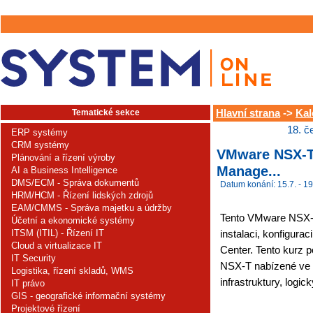
Tematické sekce
Hlavní strana
->
Kal
18. č
ERP systémy
CRM systémy
VMware NSX-T D
Plánování a řízení výroby
Manage...
AI a Business Intelligence
DMS/ECM - Správa dokumentů
Datum konání: 15.7. - 19
HRM/HCM - Řízení lidských zdrojů
EAM/CMMS - Správa majetku a údržby
Tento VMware NSX-T 
Účetní a ekonomické systémy
ITSM (ITIL) - Řízení IT
instalaci, konfigur
Cloud a virtualizace IT
Center. Tento kurz 
IT Security
NSX-T nabízené ve 
Logistika, řízení skladů, WMS
infrastruktury, logi
IT právo
GIS - geografické informační systémy
Projektové řízení