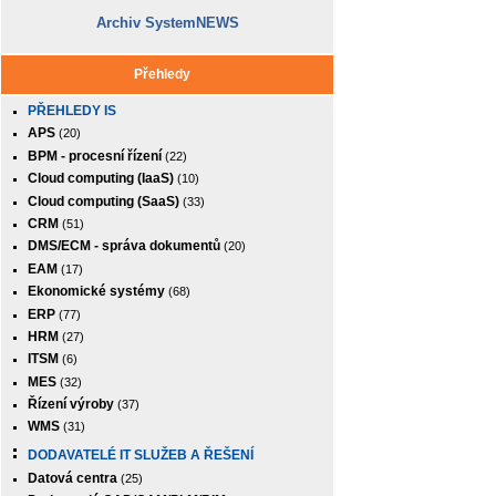
Archiv SystemNEWS
Přehledy
PŘEHLEDY IS
APS
(20)
BPM - procesní řízení
(22)
Cloud computing (IaaS)
(10)
Cloud computing (SaaS)
(33)
CRM
(51)
DMS/ECM - správa dokumentů
(20)
EAM
(17)
Ekonomické systémy
(68)
ERP
(77)
HRM
(27)
ITSM
(6)
MES
(32)
Řízení výroby
(37)
WMS
(31)
DODAVATELÉ IT SLUŽEB A ŘEŠENÍ
Datová centra
(25)