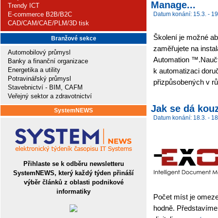
Manage...
Trendy ICT
E-commerce B2B/B2C
Datum konání: 15.3. - 19
CAD/CAM/CAE/PLM/3D tisk
Školení je možné abs
Branžové sekce
zaměřujete na insta
Automobilový průmysl
Automation ™.Naučt
Banky a finanční organizace
Energetika a utility
k automatizaci doručo
Potravinářský průmysl
přizpůsobených v r
Stavebnictví - BIM, CAFM
Veřejný sektor a zdravotnictví
Jak se dá kou
SystemNEWS
Datum konání: 18.3. - 18
Přihlaste se k odběru newsletteru
SystemNEWS, který každý týden přináší
výběr článků z oblasti podnikové
informatiky
Počet míst je omeze
hodně. Představím