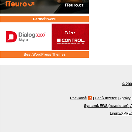
Partneři webu
Best WordPress Themes
© 2001
RSS kanál
|
Ceník inzerce
|
Zprávy
SystemNEWS (newsletter):
A
LinuxEXPRES