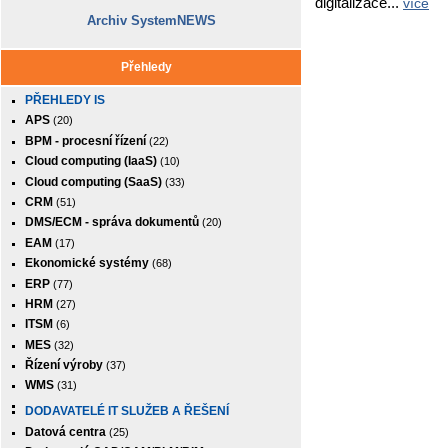
digitalizace...
více
Archiv SystemNEWS
Přehledy
PŘEHLEDY IS
APS
(20)
BPM - procesní řízení
(22)
Cloud computing (IaaS)
(10)
Cloud computing (SaaS)
(33)
CRM
(51)
DMS/ECM - správa dokumentů
(20)
EAM
(17)
Ekonomické systémy
(68)
ERP
(77)
HRM
(27)
ITSM
(6)
MES
(32)
Řízení výroby
(37)
WMS
(31)
DODAVATELÉ IT SLUŽEB A ŘEŠENÍ
Datová centra
(25)