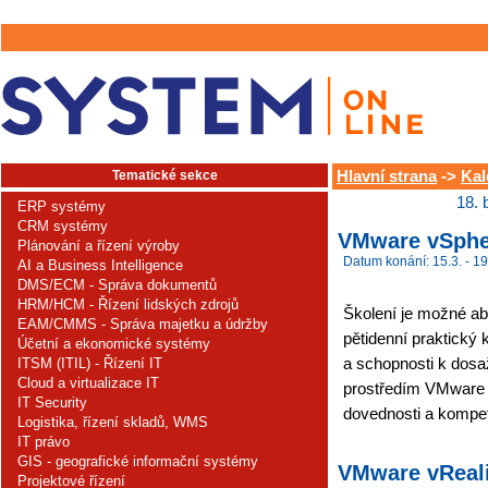
Tematické sekce
Hlavní strana
->
Kal
18. 
ERP systémy
CRM systémy
VMware vSpher
Plánování a řízení výroby
Datum konání: 15.3. - 19
AI a Business Intelligence
DMS/ECM - Správa dokumentů
HRM/HCM - Řízení lidských zdrojů
Školení je možné ab
EAM/CMMS - Správa majetku a údržby
pětidenní praktický 
Účetní a ekonomické systémy
a schopnosti k dosa
ITSM (ITIL) - Řízení IT
Cloud a virtualizace IT
prostředím VMware 
IT Security
dovednosti a kompet
Logistika, řízení skladů, WMS
IT právo
GIS - geografické informační systémy
VMware vRealiz
Projektové řízení