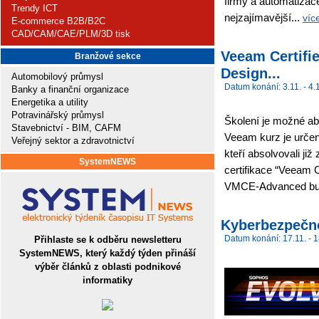
firmy a automatiza
Trendy ICT
nejzajímavější...
víc
E-commerce B2B/B2C
CAD/CAM/CAE/PLM/3D tisk
Veeam Certifi
Branžové sekce
Design...
Automobilový průmysl
Datum konání: 3.11. - 4.
Banky a finanční organizace
Energetika a utility
Potravinářský průmysl
Školení je možné abs
Stavebnictví - BIM, CAFM
Veeam kurz je určen
Veřejný sektor a zdravotnictví
kteří absolvovali ji
SystemNEWS
certifikace “Veeam C
VMCE-Advanced bu
Kyberbezpečn
Datum konání: 17.11. - 1
Přihlaste se k odběru newsletteru
SystemNEWS, který každý týden přináší
výběr článků z oblasti podnikové
informatiky