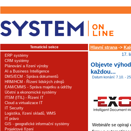
Tematické sekce
Hlavní strana
->
Kal
17. 
ERP systémy
CRM systémy
Objevte výhod
Plánování a řízení výroby
každou...
AI a Business Intelligence
DMS/ECM - Správa dokumentů
Datum konání: 7.10. - 25
HRM/HCM - Řízení lidských zdrojů
EAM/CMMS - Správa majetku a údržby
Účetní a ekonomické systémy
ITSM (ITIL) - Řízení IT
Cloud a virtualizace IT
IT Security
Logistika, řízení skladů, WMS
IT právo
GIS - geografické informační systémy
Webináře se opírají o
Projektové řízení