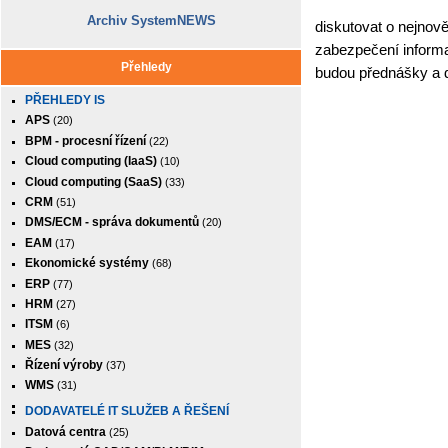
Archiv SystemNEWS
diskutovat o nejnově
zabezpečení informa
Přehledy
budou přednášky a d
PŘEHLEDY IS
APS
(20)
BPM - procesní řízení
(22)
Cloud computing (IaaS)
(10)
Cloud computing (SaaS)
(33)
CRM
(51)
DMS/ECM - správa dokumentů
(20)
EAM
(17)
Ekonomické systémy
(68)
ERP
(77)
HRM
(27)
ITSM
(6)
MES
(32)
Řízení výroby
(37)
WMS
(31)
DODAVATELÉ IT SLUŽEB A ŘEŠENÍ
Datová centra
(25)