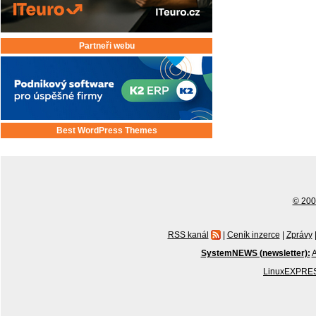
Partneři webu
Best WordPress Themes
© 2001
RSS kanál
|
Ceník inzerce
|
Zprávy
SystemNEWS (newsletter):
A
LinuxEXPRES