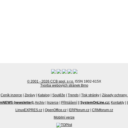
© 2001 - 2026 CCB spol. s r.o.
ISSN 1802-615X
Tvorba webových stránek Brno
Ceník inzerce
|
Zprávy
|
Katalog
|
Soutěže
|
Trends
|
Tisk stránky
|
Zásady ochrany 
mNEWS (newsletter):
Archiv
|
Inzerce
|
Přihlášení
||
SystemOnLine.cz:
Kontakty
|
LinuxEXPRES.cz
|
OpenOffice.cz
|
ERPforum.cz
|
CRMforum.cz
Mobilní verze