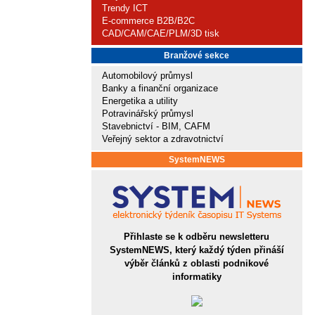
Trendy ICT
E-commerce B2B/B2C
CAD/CAM/CAE/PLM/3D tisk
Branžové sekce
Automobilový průmysl
Banky a finanční organizace
Energetika a utility
Potravinářský průmysl
Stavebnictví - BIM, CAFM
Veřejný sektor a zdravotnictví
SystemNEWS
Přihlaste se k odběru newsletteru
SystemNEWS, který každý týden přináší
výběr článků z oblasti podnikové
informatiky