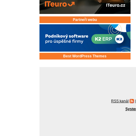
Partneři webu
Best WordPress Themes
RSS kanál
|
Syste