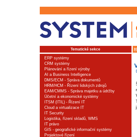
Tematické sekce
H
ERP systémy
CRM systémy
V
Plánování a řízení výroby
AI a Business Intelligence
DMS/ECM - Správa dokumentů
HRM/HCM - Řízení lidských zdrojů
EAM/CMMS - Správa majetku a údržby
Účetní a ekonomické systémy
ITSM (ITIL) - Řízení IT
Cloud a virtualizace IT
IT Security
Logistika, řízení skladů, WMS
IT právo
GIS - geografické informační systémy
Projektové řízení