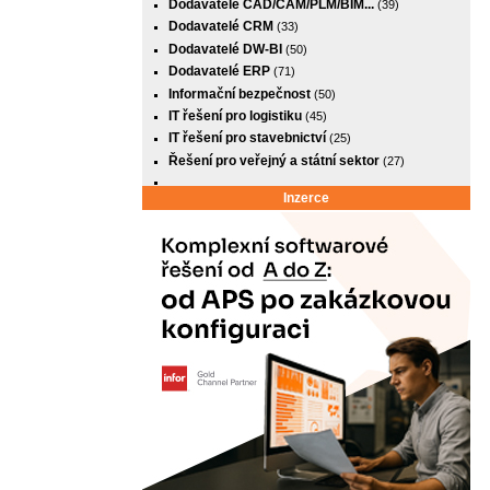
Dodavatelé CAD/CAM/PLM/BIM...
(39)
Dodavatelé CRM
(33)
Dodavatelé DW-BI
(50)
Dodavatelé ERP
(71)
Informační bezpečnost
(50)
IT řešení pro logistiku
(45)
IT řešení pro stavebnictví
(25)
Řešení pro veřejný a státní sektor
(27)
Inzerce