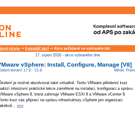
lavní strana
->
Kalendář akcí
-> Akce pořádané ve vybraném dni
17. srpen 2026 - akce vybraného dne
Mware vSphere: Install, Configure, Manage [V8]
Datum konání: 17.8. - 21.8.
Město: Prah
Školení je možné absolvovat také virtuálně. Tento VMware pětidenní kurz
nabízí intenzivní praktické lekce zaměřené na instalaci, konfiguraci a správu
VMware vSphere 8, která zahrnuje VMware ESXi 8 a VMware vCenter 8.
Tento kurz vás připraví na správu infrastruktury vSphere pro organizaci
jakékoli...
více