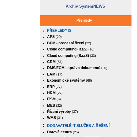
Archiv SystemNEWS
Přehledy
PŘEHLEDY IS
APS
(20)
BPM - procesní řízení
(22)
Cloud computing (IaaS)
(10)
Cloud computing (SaaS)
(33)
CRM
(51)
DMS/ECM - správa dokumentů
(20)
EAM
(17)
Ekonomické systémy
(68)
ERP
(77)
HRM
(27)
ITSM
(6)
MES
(32)
Řízení výroby
(37)
WMS
(31)
DODAVATELÉ IT SLUŽEB A ŘEŠENÍ
Datová centra
(25)