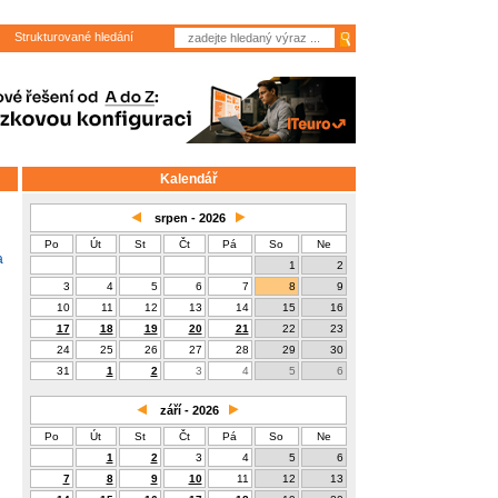
Strukturované hledání
Kalendář
srpen - 2026
Po
Út
St
Čt
Pá
So
Ne
a
1
2
3
4
5
6
7
8
9
10
11
12
13
14
15
16
17
18
19
20
21
22
23
24
25
26
27
28
29
30
31
1
2
3
4
5
6
září - 2026
Po
Út
St
Čt
Pá
So
Ne
1
2
3
4
5
6
7
8
9
10
11
12
13