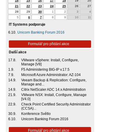
14
15
16
17
18
19
20
21
22
23
24
25
26
27
28
29
30
1
2
3
4
5
6
7
8
9
10
11
IT Systems podporuje
6.10.
Unicorn Banking Forum 2016
Formulář pro přidání akce
Další akce
17.8.
VMware vSphere: Install, Configure,
Manage [V8]
1.9.
F5 Administering BIG-IP v.17.5
7.9.
Microsoft Azure Administrator: AZ-104
14.9.
Veeam Backup & Replication: Configure,
Manage and...
14.9.
Citrix NetScaler ADC 14.x Administration
21.9.
VMware NSX: Install, Configure, Manage
[V4.0]
22.9.
Check Point Certified Security Administrator
(CCSA)...
30.9.
Konference Světlo
6.10.
Unicorn Banking Forum 2016
Formulář pro přidání akce