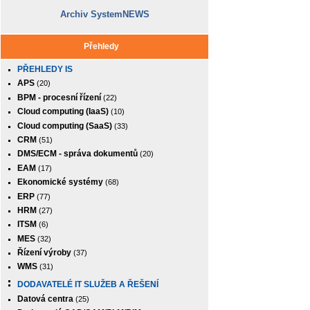
Archiv SystemNEWS
Přehledy
PŘEHLEDY IS
APS
(20)
BPM - procesní řízení
(22)
Cloud computing (IaaS)
(10)
Cloud computing (SaaS)
(33)
CRM
(51)
DMS/ECM - správa dokumentů
(20)
EAM
(17)
Ekonomické systémy
(68)
ERP
(77)
HRM
(27)
ITSM
(6)
MES
(32)
Řízení výroby
(37)
WMS
(31)
DODAVATELÉ IT SLUŽEB A ŘEŠENÍ
Datová centra
(25)