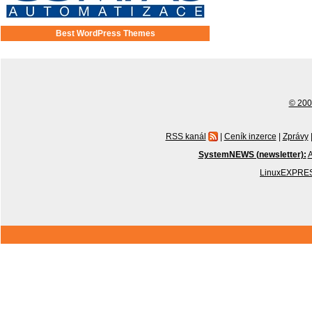
Best WordPress Themes
© 2001
RSS kanál
|
Ceník inzerce
|
Zprávy
SystemNEWS (newsletter):
A
LinuxEXPRES