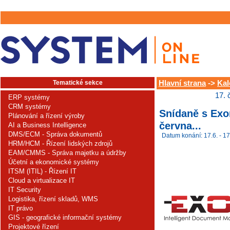
Tematické sekce
Hlavní strana
->
Kal
17. 
ERP systémy
CRM systémy
Snídaně s Exon
Plánování a řízení výroby
června...
AI a Business Intelligence
DMS/ECM - Správa dokumentů
Datum konání: 17.6. - 17
HRM/HCM - Řízení lidských zdrojů
EAM/CMMS - Správa majetku a údržby
Účetní a ekonomické systémy
ITSM (ITIL) - Řízení IT
Cloud a virtualizace IT
IT Security
Logistika, řízení skladů, WMS
IT právo
GIS - geografické informační systémy
Projektové řízení