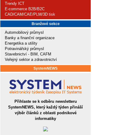
Trendy ICT
E-commerce B2B/B2C
CAD/CAM/CAE/PLM/3D tisk
Branžové sekce
Automobilový průmysl
Banky a finanční organizace
Energetika a utility
Potravinářský průmysl
Stavebnictví - BIM, CAFM
Veřejný sektor a zdravotnictví
SystemNEWS
Přihlaste se k odběru newsletteru
SystemNEWS, který každý týden přináší
výběr článků z oblasti podnikové
informatiky