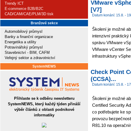
VMware vSpher
Trendy ICT
[V7]
E-commerce B2B/B2C
CAD/CAM/CAE/PLM/3D tisk
Datum konání: 15.8. - 19
Branžové sekce
Školení je možné ab
Automobilový průmysl
intenzivní praktický
Banky a finanční organizace
Energetika a utility
správu VMware vSp
Potravinářský průmysl
VMware vCenter Serv
Stavebnictví - BIM, CAFM
infrastruktury vSphe
Veřejný sektor a zdravotnictví
SystemNEWS
Check Point Ce
(CCSA)...
Datum konání: 15.8. - 17
Školení je možné ab
Přihlaste se k odběru newsletteru
SystemNEWS, který každý týden přináší
Certified Security A
výběr článků z oblasti podnikové
co potřebujete ke s
informatiky
provozu bezpečnost
R81.10 na operační