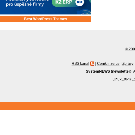
Best WordPress Themes
© 2001
RSS kanál
|
Ceník inzerce
|
Zprávy
SystemNEWS (newsletter):
A
LinuxEXPRES