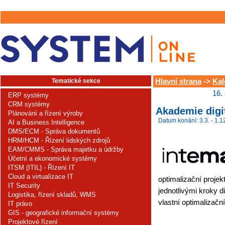
Tematické sekce
Hlavní strana
->
Kal
16.
ERP systémy
CRM systémy
Akademie digi
Plánování a řízení výroby
Datum konání: 3.3. - 1.1
AI a Business Intelligence
DMS/ECM - Správa dokumentů
HRM/HCM - Řízení lidských zdrojů
EAM/CMMS - Správa majetku a údržby
Účetní a ekonomické systémy
ITSM (ITIL) - Řízení IT
Cloud a virtualizace IT
optimalizační projek
IT Security
jednotlivými kroky di
Logistika, řízení skladů, WMS
vlastní optimalizační
IT právo
GIS - geografické informační systémy
Projektové řízení