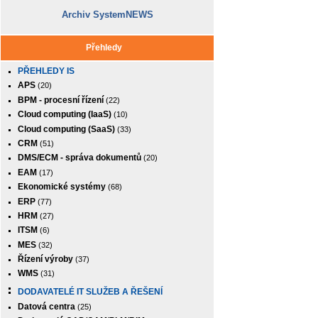
Archiv SystemNEWS
Přehledy
PŘEHLEDY IS
APS
(20)
BPM - procesní řízení
(22)
Cloud computing (IaaS)
(10)
Cloud computing (SaaS)
(33)
CRM
(51)
DMS/ECM - správa dokumentů
(20)
EAM
(17)
Ekonomické systémy
(68)
ERP
(77)
HRM
(27)
ITSM
(6)
MES
(32)
Řízení výroby
(37)
WMS
(31)
DODAVATELÉ IT SLUŽEB A ŘEŠENÍ
Datová centra
(25)