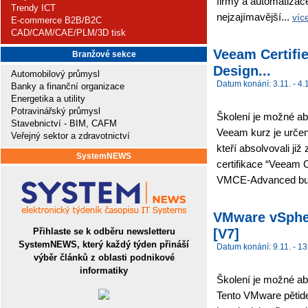
firmy a automatiza
Trendy ICT
nejzajímavější...
víc
E-commerce B2B/B2C
CAD/CAM/CAE/PLM/3D tisk
Veeam Certifi
Branžové sekce
Design...
Automobilový průmysl
Datum konání: 3.11. - 4.
Banky a finanční organizace
Energetika a utility
Potravinářský průmysl
Školení je možné abs
Stavebnictví - BIM, CAFM
Veeam kurz je určen
Veřejný sektor a zdravotnictví
kteří absolvovali ji
SystemNEWS
certifikace “Veeam C
VMCE-Advanced bu
VMware vSpher
[V7]
Přihlaste se k odběru newsletteru
SystemNEWS, který každý týden přináší
Datum konání: 9.11. - 13
výběr článků z oblasti podnikové
informatiky
Školení je možné abs
Tento VMware pětide