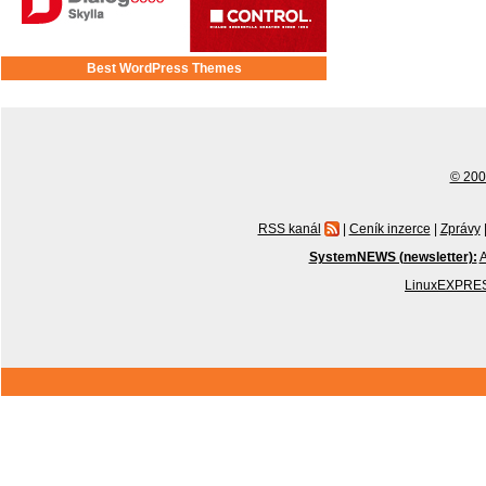
Best WordPress Themes
© 2001
RSS kanál
|
Ceník inzerce
|
Zprávy
SystemNEWS (newsletter):
A
LinuxEXPRES