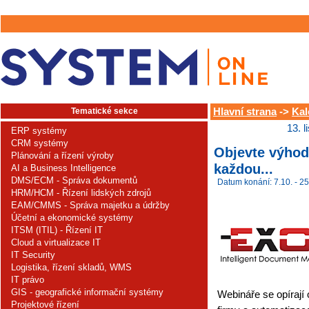
Tematické sekce
Hlavní strana
->
Kal
13. 
ERP systémy
CRM systémy
Objevte výhod
Plánování a řízení výroby
každou...
AI a Business Intelligence
DMS/ECM - Správa dokumentů
Datum konání: 7.10. - 25
HRM/HCM - Řízení lidských zdrojů
EAM/CMMS - Správa majetku a údržby
Účetní a ekonomické systémy
ITSM (ITIL) - Řízení IT
Cloud a virtualizace IT
IT Security
Logistika, řízení skladů, WMS
IT právo
GIS - geografické informační systémy
Webináře se opírají o
Projektové řízení