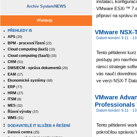
instalaci, konfigur
Archiv SystemNEWS
VMware ESXi ™ 7 a 
připraví na správu in
Přehledy
PŘEHLEDY IS
VMware NSX-T 
APS
(20)
Datum konání: 9.11. - 13
BPM - procesní řízení
(22)
Cloud computing (IaaS)
(10)
Tento pětidenní kur
Cloud computing (SaaS)
(33)
postupy pro navrho
CRM
(51)
rámci strategie sof
DMS/ECM - správa dokumentů
(20)
vás naučí dovednost
EAM
(17)
ve verzi NSX-T Data
Ekonomické systémy
(68)
ERP
(77)
HRM
(27)
VMware Advanc
ITSM
(6)
Professionals
MES
(32)
Datum konání: 9.11. - 13
Řízení výroby
(37)
WMS
(31)
Tento pětidenní wor
DODAVATELÉ IT SLUŽEB A ŘEŠENÍ
pokročilou správou
Datová centra
(25)