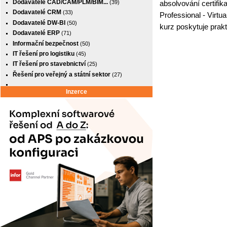
Dodavatelé CAD/CAM/PLM/BIM...
absolvování certifi
(39)
Dodavatelé CRM
(33)
Professional - Virtu
Dodavatelé DW-BI
(50)
kurz poskytuje prak
Dodavatelé ERP
(71)
Informační bezpečnost
(50)
IT řešení pro logistiku
(45)
IT řešení pro stavebnictví
(25)
Řešení pro veřejný a státní sektor
(27)
Inzerce