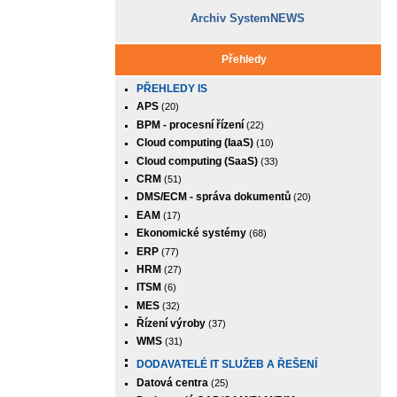
Archiv SystemNEWS
Přehledy
PŘEHLEDY IS
APS
(20)
BPM - procesní řízení
(22)
Cloud computing (IaaS)
(10)
Cloud computing (SaaS)
(33)
CRM
(51)
DMS/ECM - správa dokumentů
(20)
EAM
(17)
Ekonomické systémy
(68)
ERP
(77)
HRM
(27)
ITSM
(6)
MES
(32)
Řízení výroby
(37)
WMS
(31)
DODAVATELÉ IT SLUŽEB A ŘEŠENÍ
Datová centra
(25)