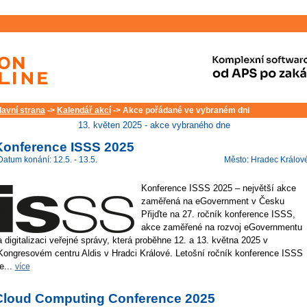
lavní strana
->
Kalendář akcí
-> Akce pořádané ve vybraném dni
13. květen 2025 - akce vybraného dne
Konference ISSS 2025
Datum konání: 12.5. - 13.5.
Město: Hradec Králov
Konference ISSS 2025 – největší akce
zaměřená na eGovernment v Česku
Přijďte na 27. ročník konference ISSS,
akce zaměřené na rozvoj eGovernmentu
a digitalizaci veřejné správy, která proběhne 12. a 13. května 2025 v
Kongresovém centru Aldis v Hradci Králové. Letošní ročník konference ISSS
je...
více
Cloud Computing Conference 2025