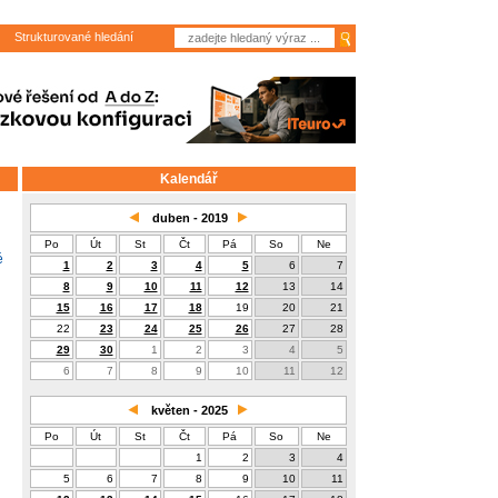
Strukturované hledání
Kalendář
duben - 2019
Po
Út
St
Čt
Pá
So
Ne
é
1
2
3
4
5
6
7
8
9
10
11
12
13
14
15
16
17
18
19
20
21
22
23
24
25
26
27
28
29
30
1
2
3
4
5
6
7
8
9
10
11
12
květen - 2025
Po
Út
St
Čt
Pá
So
Ne
1
2
3
4
5
6
7
8
9
10
11