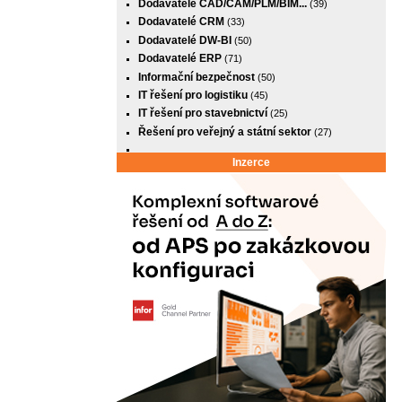
Dodavatelé CAD/CAM/PLM/BIM...
(39)
Dodavatelé CRM
(33)
Dodavatelé DW-BI
(50)
Dodavatelé ERP
(71)
Informační bezpečnost
(50)
IT řešení pro logistiku
(45)
IT řešení pro stavebnictví
(25)
Řešení pro veřejný a státní sektor
(27)
Inzerce