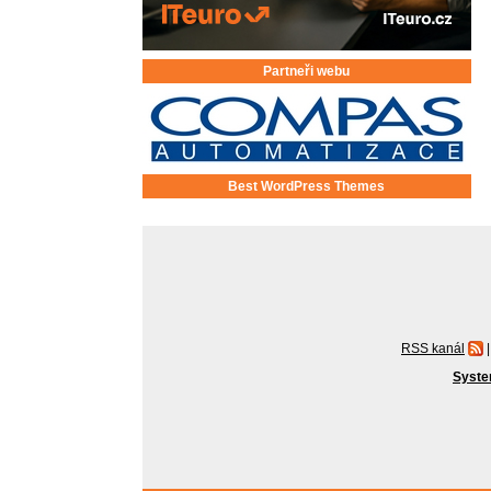
Partneři webu
Best WordPress Themes
RSS kanál
|
Syste