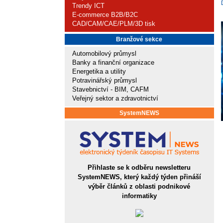
Trendy ICT
E-commerce B2B/B2C
CAD/CAM/CAE/PLM/3D tisk
Branžové sekce
Automobilový průmysl
Banky a finanční organizace
Energetika a utility
Potravinářský průmysl
Stavebnictví - BIM, CAFM
Veřejný sektor a zdravotnictví
SystemNEWS
Přihlaste se k odběru newsletteru
SystemNEWS, který každý týden přináší
výběr článků z oblasti podnikové
informatiky