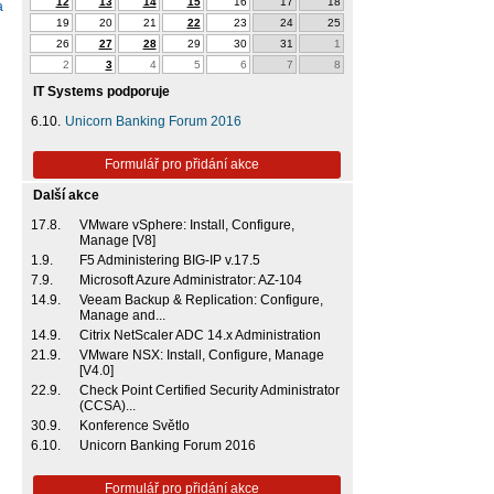
12
13
14
15
16
17
18
a
19
20
21
22
23
24
25
26
27
28
29
30
31
1
2
3
4
5
6
7
8
IT Systems podporuje
6.10.
Unicorn Banking Forum 2016
Formulář pro přidání akce
Další akce
17.8.
VMware vSphere: Install, Configure,
Manage [V8]
1.9.
F5 Administering BIG-IP v.17.5
7.9.
Microsoft Azure Administrator: AZ-104
14.9.
Veeam Backup & Replication: Configure,
Manage and...
14.9.
Citrix NetScaler ADC 14.x Administration
21.9.
VMware NSX: Install, Configure, Manage
[V4.0]
22.9.
Check Point Certified Security Administrator
(CCSA)...
30.9.
Konference Světlo
6.10.
Unicorn Banking Forum 2016
Formulář pro přidání akce