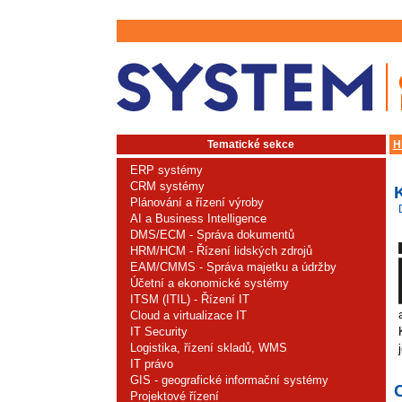
Tematické sekce
H
ERP systémy
CRM systémy
Plánování a řízení výroby
AI a Business Intelligence
DMS/ECM - Správa dokumentů
HRM/HCM - Řízení lidských zdrojů
EAM/CMMS - Správa majetku a údržby
Účetní a ekonomické systémy
ITSM (ITIL) - Řízení IT
Cloud a virtualizace IT
IT Security
Logistika, řízení skladů, WMS
IT právo
GIS - geografické informační systémy
Projektové řízení