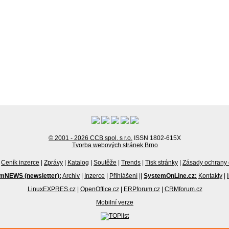
© 2001 - 2026 CCB spol. s r.o.
ISSN 1802-615X
Tvorba webových stránek Brno
Ceník inzerce
|
Zprávy
|
Katalog
|
Soutěže
|
Trends
|
Tisk stránky
|
Zásady ochrany 
mNEWS (newsletter):
Archiv
|
Inzerce
|
Přihlášení
||
SystemOnLine.cz:
Kontakty
|
LinuxEXPRES.cz
|
OpenOffice.cz
|
ERPforum.cz
|
CRMforum.cz
Mobilní verze