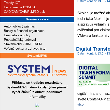
Datum konání: 13.5. - 14
Trendy ICT
E-commerce B2B/B2C
CAD/CAM/CAE/PLM/3D tisk
Školení je možné ab
technické školení je
Branžové sekce
a spravují virtuální
Automobilový průmysl
cvičeními pro získán
Banky a finanční organizace
Energetika a utility
VMware funkcemi ve
Potravinářský průmysl
Stavebnictví - BIM, CAFM
Digital Trans
Veřejný sektor a zdravotnictví
Datum konání: 13.5. - 13
SystemNEWS
Přihlaste se k odběru newsletteru
SystemNEWS, který každý týden přináší
výběr článků z oblasti podnikové
digitální transforma
informatiky
světě Confer-O-Matic
více