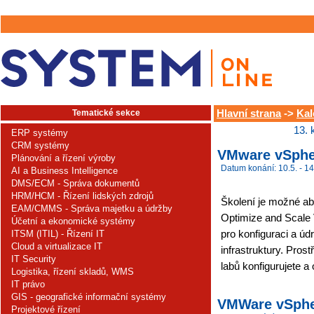
Tematické sekce
Hlavní strana
->
Kal
13. 
ERP systémy
CRM systémy
VMware vSpher
Plánování a řízení výroby
Datum konání: 10.5. - 14
AI a Business Intelligence
DMS/ECM - Správa dokumentů
HRM/HCM - Řízení lidských zdrojů
Školení je možné ab
EAM/CMMS - Správa majetku a údržby
Optimize and Scale 
Účetní a ekonomické systémy
pro konfiguraci a úd
ITSM (ITIL) - Řízení IT
Cloud a virtualizace IT
infrastruktury. Pro
IT Security
labů konfigurujete a 
Logistika, řízení skladů, WMS
IT právo
GIS - geografické informační systémy
VMWare vSpher
Projektové řízení