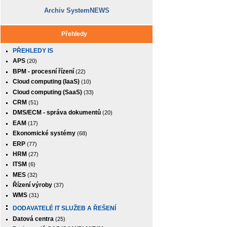
Archiv SystemNEWS
Přehledy
PŘEHLEDY IS
APS
(20)
BPM - procesní řízení
(22)
Cloud computing (IaaS)
(10)
Cloud computing (SaaS)
(33)
CRM
(51)
DMS/ECM - správa dokumentů
(20)
EAM
(17)
Ekonomické systémy
(68)
ERP
(77)
HRM
(27)
ITSM
(6)
MES
(32)
Řízení výroby
(37)
WMS
(31)
DODAVATELÉ IT SLUŽEB A ŘEŠENÍ
Datová centra
(25)