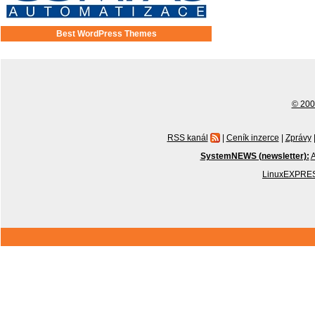
Best WordPress Themes
© 2001
RSS kanál
|
Ceník inzerce
|
Zprávy
SystemNEWS (newsletter):
A
LinuxEXPRES