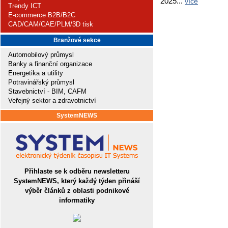
2025...
více
Trendy ICT
E-commerce B2B/B2C
CAD/CAM/CAE/PLM/3D tisk
Branžové sekce
Automobilový průmysl
Banky a finanční organizace
Energetika a utility
Potravinářský průmysl
Stavebnictví - BIM, CAFM
Veřejný sektor a zdravotnictví
SystemNEWS
Přihlaste se k odběru newsletteru
SystemNEWS, který každý týden přináší
výběr článků z oblasti podnikové
informatiky