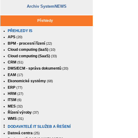
Archiv SystemNEWS
Přehledy
PŘEHLEDY IS
APS
(20)
BPM - procesní řízení
(22)
Cloud computing (IaaS)
(10)
Cloud computing (SaaS)
(33)
CRM
(51)
DMS/ECM - správa dokumentů
(20)
EAM
(17)
Ekonomické systémy
(68)
ERP
(77)
HRM
(27)
ITSM
(6)
MES
(32)
Řízení výroby
(37)
WMS
(31)
DODAVATELÉ IT SLUŽEB A ŘEŠENÍ
Datová centra
(25)