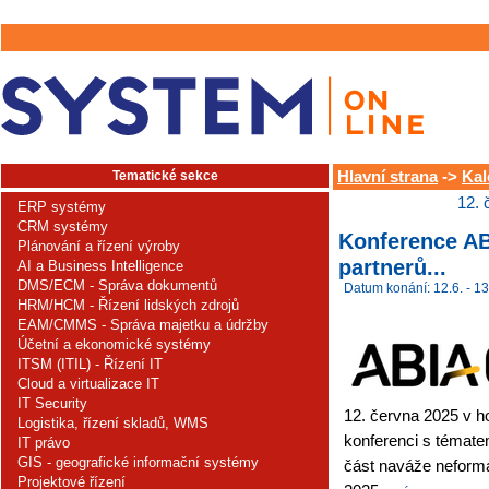
Tematické sekce
Hlavní strana
->
Kal
12. 
ERP systémy
CRM systémy
Konference AB
Plánování a řízení výroby
partnerů...
AI a Business Intelligence
DMS/ECM - Správa dokumentů
Datum konání: 12.6. - 13
HRM/HCM - Řízení lidských zdrojů
EAM/CMMS - Správa majetku a údržby
Účetní a ekonomické systémy
ITSM (ITIL) - Řízení IT
Cloud a virtualizace IT
IT Security
12. června 2025 v 
Logistika, řízení skladů, WMS
konferenci s témate
IT právo
GIS - geografické informační systémy
část naváže neformá
Projektové řízení