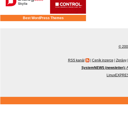
Best WordPress Themes
© 2001
RSS kanál
|
Ceník inzerce
|
Zprávy
SystemNEWS (newsletter):
A
LinuxEXPRES