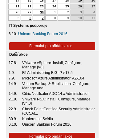
14
15
16
17
18
19
20
21
22
23
24
25
26
27
28
29
30
1
2
3
4
5
6
7
8
9
10
11
IT Systems podporuje
6.10.
Unicorn Banking Forum 2016
Formulář pro přidání akce
Další akce
17.8.
VMware vSphere: Install, Configure,
Manage [V8]
1.9.
F5 Administering BIG-IP v.17.5
7.9.
Microsoft Azure Administrator: AZ-104
14.9.
Veeam Backup & Replication: Configure,
Manage and...
14.9.
Citrix NetScaler ADC 14.x Administration
21.9.
VMware NSX: Install, Configure, Manage
[V4.0]
22.9.
Check Point Certified Security Administrator
(CCSA)...
30.9.
Konference Světlo
6.10.
Unicorn Banking Forum 2016
Formulář pro přidání akce