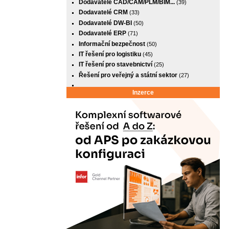
Dodavatelé CAD/CAM/PLM/BIM...
(39)
Dodavatelé CRM
(33)
Dodavatelé DW-BI
(50)
Dodavatelé ERP
(71)
Informační bezpečnost
(50)
IT řešení pro logistiku
(45)
IT řešení pro stavebnictví
(25)
Řešení pro veřejný a státní sektor
(27)
Inzerce