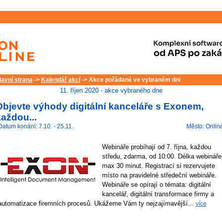
lavní strana
->
Kalendář akcí
-> Akce pořádané ve vybraném dni
11. říjen 2020 - akce vybraného dne
Objevte výhody digitální kanceláře s Exonem,
aždou...
Datum konání: 7.10. - 25.11.
Město: Onlin
Webináře probíhají od 7. října, každou
středu, zdarma, od 10:00. Délka webináře
max 30 minut. Registrací si rezervujete
místo na pravidelné středeční webináře.
Webináře se opírají o témata: digitální
kancelář, digitální transformace firmy a
automatizace firemních procesů. Ukážeme Vám ty nejzajímavější...
více