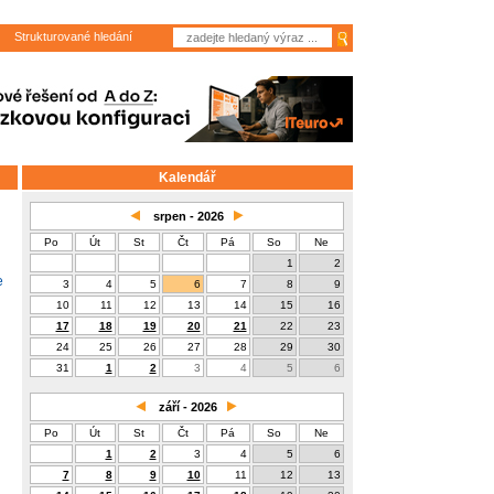
Strukturované hledání
Kalendář
srpen - 2026
Po
Út
St
Čt
Pá
So
Ne
1
2
e
3
4
5
6
7
8
9
10
11
12
13
14
15
16
17
18
19
20
21
22
23
24
25
26
27
28
29
30
31
1
2
3
4
5
6
září - 2026
Po
Út
St
Čt
Pá
So
Ne
1
2
3
4
5
6
7
8
9
10
11
12
13