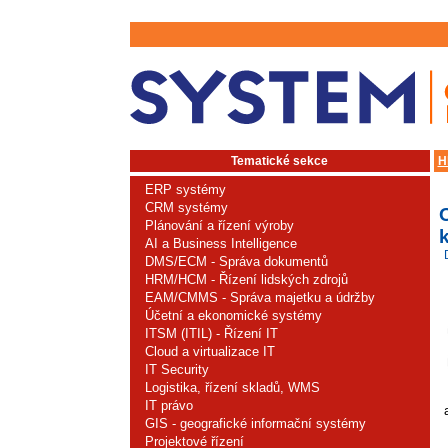
Tematické sekce
H
ERP systémy
CRM systémy
Plánování a řízení výroby
k
AI a Business Intelligence
DMS/ECM - Správa dokumentů
HRM/HCM - Řízení lidských zdrojů
EAM/CMMS - Správa majetku a údržby
Účetní a ekonomické systémy
ITSM (ITIL) - Řízení IT
Cloud a virtualizace IT
IT Security
Logistika, řízení skladů, WMS
IT právo
GIS - geografické informační systémy
Projektové řízení