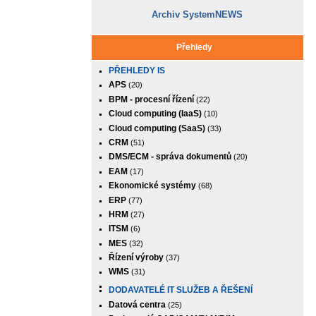
Archiv SystemNEWS
Přehledy
PŘEHLEDY IS
APS
(20)
BPM - procesní řízení
(22)
Cloud computing (IaaS)
(10)
Cloud computing (SaaS)
(33)
CRM
(51)
DMS/ECM - správa dokumentů
(20)
EAM
(17)
Ekonomické systémy
(68)
ERP
(77)
HRM
(27)
ITSM
(6)
MES
(32)
Řízení výroby
(37)
WMS
(31)
DODAVATELÉ IT SLUŽEB A ŘEŠENÍ
Datová centra
(25)