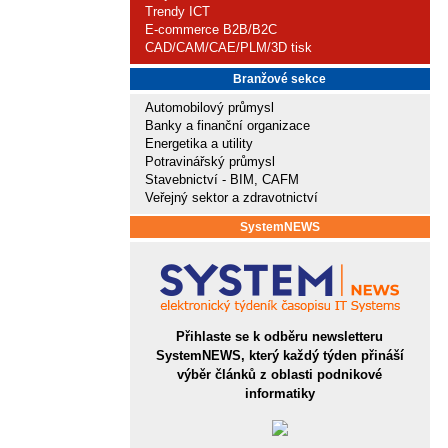
Trendy ICT
E-commerce B2B/B2C
CAD/CAM/CAE/PLM/3D tisk
Branžové sekce
Automobilový průmysl
Banky a finanční organizace
Energetika a utility
Potravinářský průmysl
Stavebnictví - BIM, CAFM
Veřejný sektor a zdravotnictví
SystemNEWS
Přihlaste se k odběru newsletteru
SystemNEWS, který každý týden přináší
výběr článků z oblasti podnikové
informatiky