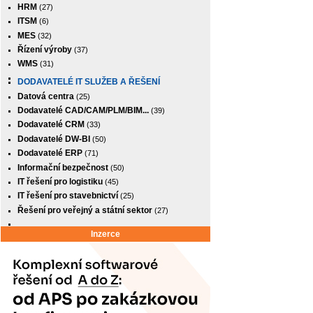
HRM
(27)
ITSM
(6)
MES
(32)
Řízení výroby
(37)
WMS
(31)
DODAVATELÉ IT SLUŽEB A ŘEŠENÍ
Datová centra
(25)
Dodavatelé CAD/CAM/PLM/BIM...
(39)
Dodavatelé CRM
(33)
Dodavatelé DW-BI
(50)
Dodavatelé ERP
(71)
Informační bezpečnost
(50)
IT řešení pro logistiku
(45)
IT řešení pro stavebnictví
(25)
Řešení pro veřejný a státní sektor
(27)
Inzerce