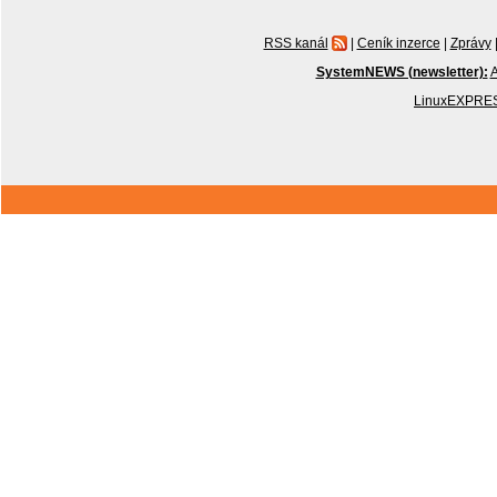
RSS kanál
|
Ceník inzerce
|
Zprávy
SystemNEWS (newsletter):
A
LinuxEXPRES