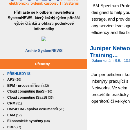
IBM Spectrum Protec
designed to help you
Přihlaste se k odběru newsletteru
SystemNEWS, který každý týden přináší
storage, and provide
výběr článků z oblasti podnikové
any service level a
informatiky
efficiency and flexibil
Juniper Netwo
Archiv SystemNEWS
Training...
Datum konání: 9.9. - 13.
Přehledy
PŘEHLEDY IS
Juniper pětidenní k
APS
(20)
inženýry pracující 
BPM - procesní řízení
(22)
Networks. Ve velmi 
Cloud computing (IaaS)
(10)
procvíčíte prakticky
Cloud computing (SaaS)
(33)
operátorů či velkých 
CRM
(51)
DMS/ECM - správa dokumentů
(20)
EAM
(17)
Ekonomické systémy
(68)
ERP
(77)