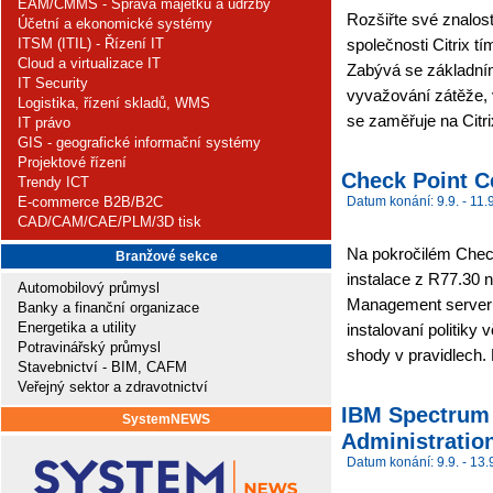
EAM/CMMS - Správa majetku a údržby
Rozšiřte své znalost
Účetní a ekonomické systémy
ITSM (ITIL) - Řízení IT
společnosti Citrix tí
Cloud a virtualizace IT
Zabývá se základní
IT Security
vyvažování zátěže, 
Logistika, řízení skladů, WMS
se zaměřuje na Citr
IT právo
GIS - geografické informační systémy
Projektové řízení
Check Point Ce
Trendy ICT
E-commerce B2B/B2C
Datum konání: 9.9. - 11.9
CAD/CAM/CAE/PLM/3D tisk
Na pokročilém Check
Branžové sekce
instalace z R77.30 
Automobilový průmysl
Management serveru.
Banky a finanční organizace
Energetika a utility
instalovaní politik
Potravinářský průmysl
shody v pravidlech
Stavebnictví - BIM, CAFM
Veřejný sektor a zdravotnictví
IBM Spectrum 
SystemNEWS
Administration
Datum konání: 9.9. - 13.