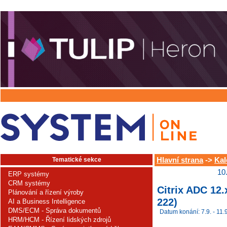
Tematické sekce
Hlavní strana
->
Kal
10
ERP systémy
CRM systémy
Citrix ADC 12
Plánování a řízení výroby
222)
AI a Business Intelligence
DMS/ECM - Správa dokumentů
Datum konání: 7.9. - 11.9
HRM/HCM - Řízení lidských zdrojů