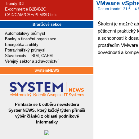
VMware vSpher
Trendy ICT
E-commerce B2B/B2C
Datum konání: 31.5. - 4.
CAD/CAM/CAE/PLM/3D tisk
Školení je možné ab
Branžové sekce
pětidenní praktický 
Automobilový průmysl
a schopnosti k dosa
Banky a finanční organizace
Energetika a utility
prostředím VMware 
Potravinářský průmysl
dovednosti a kompet
Stavebnictví - BIM, CAFM
Veřejný sektor a zdravotnictví
SystemNEWS
Přihlaste se k odběru newsletteru
SystemNEWS, který každý týden přináší
výběr článků z oblasti podnikové
informatiky