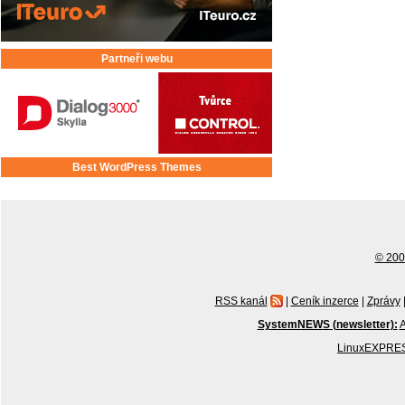
Partneři webu
Best WordPress Themes
© 2001
RSS kanál
|
Ceník inzerce
|
Zprávy
SystemNEWS (newsletter):
A
LinuxEXPRES