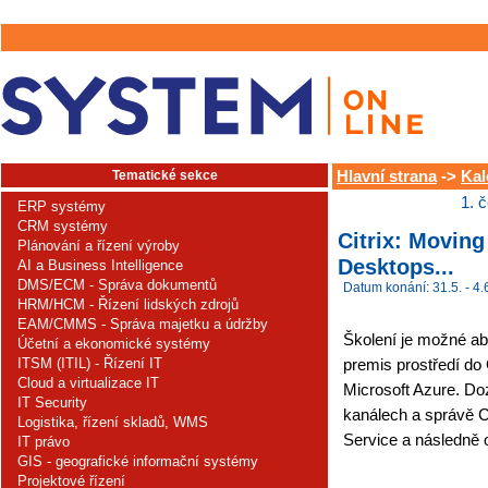
Tematické sekce
Hlavní strana
->
Kal
1. 
ERP systémy
CRM systémy
Citrix: Moving
Plánování a řízení výroby
Desktops...
AI a Business Intelligence
DMS/ECM - Správa dokumentů
Datum konání: 31.5. - 4.
HRM/HCM - Řízení lidských zdrojů
EAM/CMMS - Správa majetku a údržby
Školení je možné ab
Účetní a ekonomické systémy
ITSM (ITIL) - Řízení IT
premis prostředí do 
Cloud a virtualizace IT
Microsoft Azure. Do
IT Security
kanálech a správě Ci
Logistika, řízení skladů, WMS
Service a následně o
IT právo
GIS - geografické informační systémy
Projektové řízení