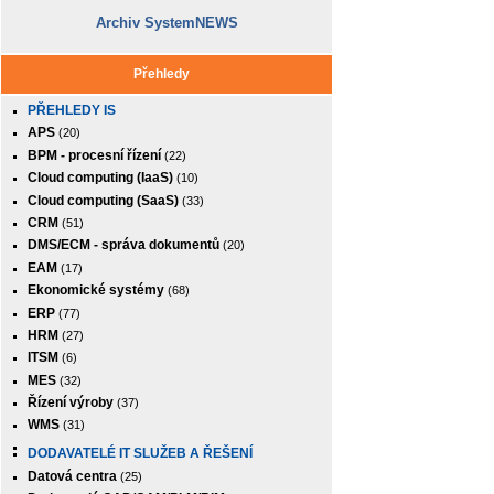
Archiv SystemNEWS
Přehledy
PŘEHLEDY IS
APS
(20)
BPM - procesní řízení
(22)
Cloud computing (IaaS)
(10)
Cloud computing (SaaS)
(33)
CRM
(51)
DMS/ECM - správa dokumentů
(20)
EAM
(17)
Ekonomické systémy
(68)
ERP
(77)
HRM
(27)
ITSM
(6)
MES
(32)
Řízení výroby
(37)
WMS
(31)
DODAVATELÉ IT SLUŽEB A ŘEŠENÍ
Datová centra
(25)