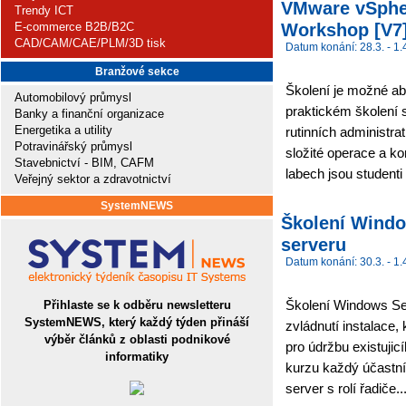
VMware vSpher
Trendy ICT
Workshop [V7]
E-commerce B2B/B2C
CAD/CAM/CAE/PLM/3D tisk
Datum konání: 28.3. - 1.
Branžové sekce
Školení je možné ab
Automobilový průmysl
praktickém školení 
Banky a finanční organizace
Energetika a utility
rutinních administr
Potravinářský průmysl
složité operace a ko
Stavebnictví - BIM, CAFM
labech jsou studenti
Veřejný sektor a zdravotnictví
SystemNEWS
Školení Windo
serveru
Datum konání: 30.3. - 1.
Školení Windows Ser
Přihlaste se k odběru newsletteru
SystemNEWS, který každý týden přináší
zvládnutí instalace,
výběr článků z oblasti podnikové
pro údržbu existujic
informatiky
kurzu každý účastník
server s rolí řadiče..