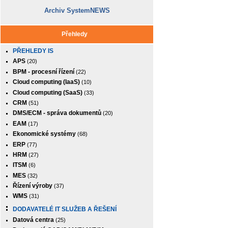
Archiv SystemNEWS
Přehledy
PŘEHLEDY IS
APS
(20)
BPM - procesní řízení
(22)
Cloud computing (IaaS)
(10)
Cloud computing (SaaS)
(33)
CRM
(51)
DMS/ECM - správa dokumentů
(20)
EAM
(17)
Ekonomické systémy
(68)
ERP
(77)
HRM
(27)
ITSM
(6)
MES
(32)
Řízení výroby
(37)
WMS
(31)
DODAVATELÉ IT SLUŽEB A ŘEŠENÍ
Datová centra
(25)