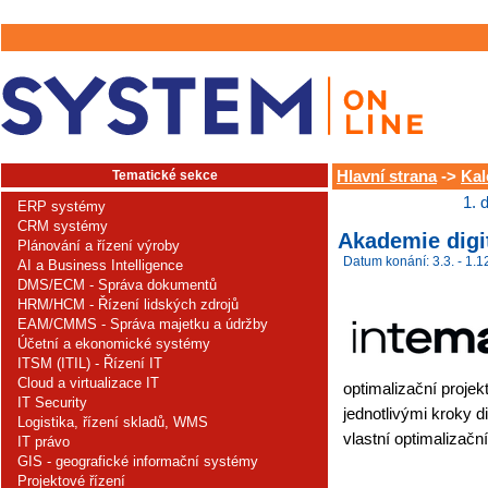
Tematické sekce
Hlavní strana
->
Kal
1. 
ERP systémy
CRM systémy
Akademie digi
Plánování a řízení výroby
Datum konání: 3.3. - 1.1
AI a Business Intelligence
DMS/ECM - Správa dokumentů
HRM/HCM - Řízení lidských zdrojů
EAM/CMMS - Správa majetku a údržby
Účetní a ekonomické systémy
ITSM (ITIL) - Řízení IT
Cloud a virtualizace IT
optimalizační projek
IT Security
jednotlivými kroky di
Logistika, řízení skladů, WMS
vlastní optimalizační
IT právo
GIS - geografické informační systémy
Projektové řízení