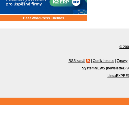
Best WordPress Themes
© 2001
RSS kanál
|
Ceník inzerce
|
Zprávy
SystemNEWS (newsletter):
A
LinuxEXPRES