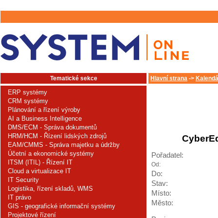
Tematické sekce
Hlavní strana
->
Kalendá
ERP systémy
CRM systémy
Plánování a řízení výroby
AI a Business Intelligence
DMS/ECM - Správa dokumentů
HRM/HCM - Řízení lidských zdrojů
CyberEd
EAM/CMMS - Správa majetku a údržby
Účetní a ekonomické systémy
Pořadatel:
ITSM (ITIL) - Řízení IT
Od:
Cloud a virtualizace IT
Do:
IT Security
Stav:
Logistika, řízení skladů, WMS
Místo:
IT právo
Město:
GIS - geografické informační systémy
Projektové řízení