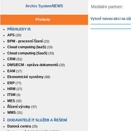
Archiv SystemNEWS
Mediální partner:
Vytvoř novou akci na zá
Přehledy
PŘEHLEDY IS
APS
(20)
BPM - procesní řízení
(22)
Cloud computing (IaaS)
(10)
Cloud computing (SaaS)
(33)
CRM
(51)
DMS/ECM - správa dokumentů
(20)
EAM
(17)
Ekonomické systémy
(68)
ERP
(77)
HRM
(27)
ITSM
(6)
MES
(32)
Řízení výroby
(37)
WMS
(31)
DODAVATELÉ IT SLUŽEB A ŘEŠENÍ
Datová centra
(25)