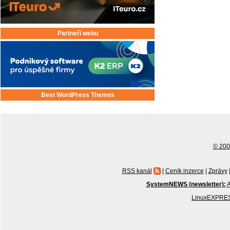
Partneři webu
Best WordPress Themes
© 2001
RSS kanál
|
Ceník inzerce
|
Zprávy
SystemNEWS (newsletter):
A
LinuxEXPRES