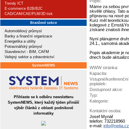
Popis:
Trendy ICT
Máme za sebou prvn
E-commerce B2B/B2C
skvělé ohlasy. Tato 
CAD/CAM/CAE/PLM/3D tisk
přípravou na nové pov
Kurz měl teoretickou 
Branžové sekce
kolegové z Ernst&Youn
získané znalosti ihne
Automobilový průmysl
Banky a finanční organizace
Nyní plánujeme druhý
Energetika a utility
24.1., samotná akade
Potravinářský průmysl
Stavebnictví - BIM, CAFM
Popis akademie je na
Veřejný sektor a zdravotnictví
dnech bude aktualizo
SystemNEWS
WWW stránka:
Kapacita:
Vstupné/konferenční
poplatek:
Dostupnost akce:
Typ:
Přihlaste se k odběru newsletteru
Kategorie:
SystemNEWS, který každý týden přináší
výběr článků z oblasti podnikové
Kontaktní osoba:
informatiky
Josef Mynář
telefon: 732218960
e-mail:
info@netia.cz