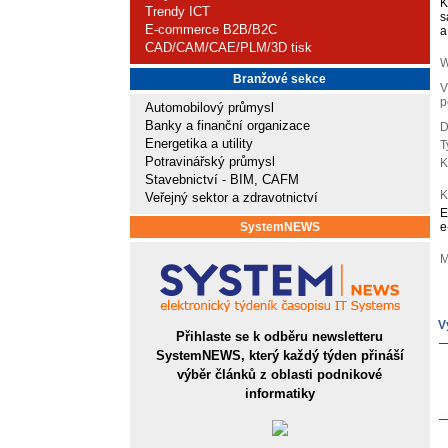
K
Trendy ICT
s
E-commerce B2B/B2C
a
CAD/CAM/CAE/PLM/3D tisk
W
Branžové sekce
V
p
Automobilový průmysl
Banky a finanční organizace
D
Energetika a utility
T
Potravinářský průmysl
K
Stavebnictví - BIM, CAFM
K
Veřejný sektor a zdravotnictví
E
SystemNEWS
e
M
V
Přihlaste se k odběru newsletteru
SystemNEWS, který každý týden přináší
výběr článků z oblasti podnikové
informatiky