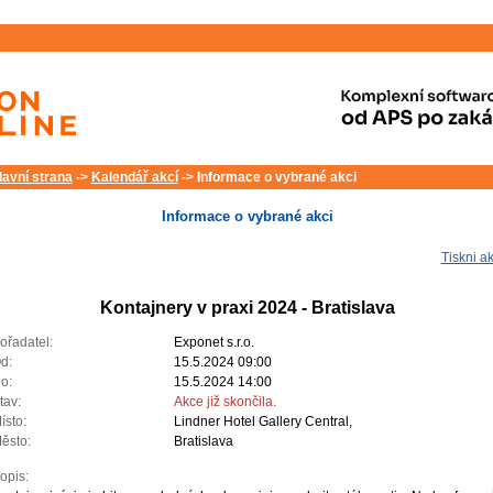
lavní strana
->
Kalendář akcí
-> Informace o vybrané akci
Informace o vybrané akci
Tiskni ak
Kontajnery v praxi 2024 - Bratislava
ořadatel:
Exponet s.r.o.
d:
15.5.2024 09:00
o:
15.5.2024 14:00
tav:
Akce již skončila.
ísto:
Lindner Hotel Gallery Central,
ěsto:
Bratislava
opis: