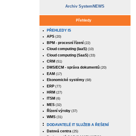
Archiv SystemNEWS
Přehledy
PŘEHLEDY IS
APS
(20)
BPM - procesní řízení
(22)
Cloud computing (IaaS)
(10)
Cloud computing (SaaS)
(33)
CRM
(51)
DMS/ECM - správa dokumentů
(20)
EAM
(17)
Ekonomické systémy
(68)
ERP
(77)
HRM
(27)
ITSM
(6)
MES
(32)
Řízení výroby
(37)
WMS
(31)
DODAVATELÉ IT SLUŽEB A ŘEŠENÍ
Datová centra
(25)