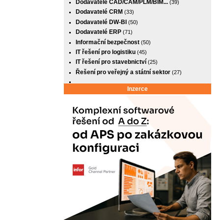
Dodavatelé CAD/CAM/PLM/BIM...
(39)
Dodavatelé CRM
(33)
Dodavatelé DW-BI
(50)
Dodavatelé ERP
(71)
Informační bezpečnost
(50)
IT řešení pro logistiku
(45)
IT řešení pro stavebnictví
(25)
Řešení pro veřejný a státní sektor
(27)
Inzerce