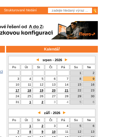
Strukturované hledání
Kalendář
srpen - 2026
Po
Út
St
Čt
Pá
So
Ne
ci
1
2
3
4
5
6
7
8
9
10
11
12
13
14
15
16
17
18
19
20
21
22
23
24
25
26
27
28
29
30
31
1
2
3
4
5
6
září - 2026
Po
Út
St
Čt
Pá
So
Ne
1
2
3
4
5
6
7
8
9
10
11
12
13