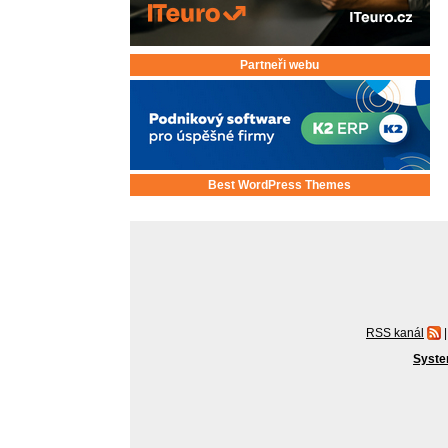
Partneři webu
Best WordPress Themes
RSS kanál
|
Syste