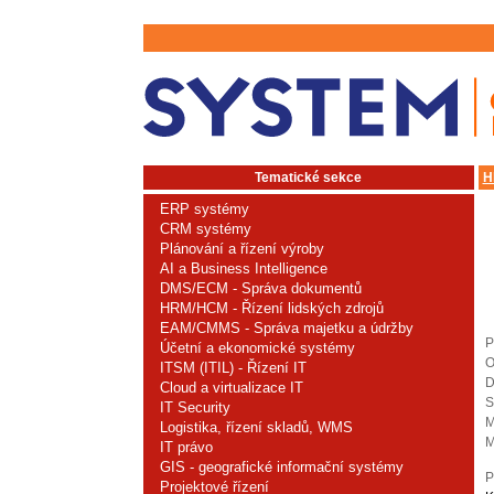
Tematické sekce
H
ERP systémy
CRM systémy
Plánování a řízení výroby
AI a Business Intelligence
DMS/ECM - Správa dokumentů
HRM/HCM - Řízení lidských zdrojů
EAM/CMMS - Správa majetku a údržby
P
Účetní a ekonomické systémy
O
ITSM (ITIL) - Řízení IT
D
Cloud a virtualizace IT
S
IT Security
M
Logistika, řízení skladů, WMS
M
IT právo
GIS - geografické informační systémy
P
Projektové řízení