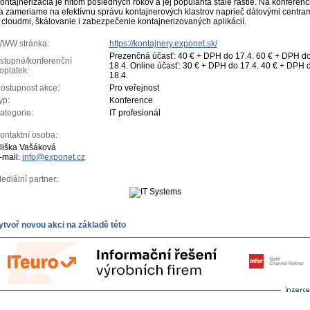
ontajnerizácia je hitom posledných rokov a jej popularita stále rastie. Na konferenci
a zameriame na efektívnu správu kontajnerových klastrov naprieč dátovými centra
 cloudmi, škálovanie i zabezpečenie kontajnerizovaných aplikácií.
WW stránka:
https://kontajnery.exponet.sk/
Prezenčná účasť: 40 € + DPH do 17.4. 60 € + DPH d
stupné/konferenční
18.4. Online účasť: 30 € + DPH do 17.4. 40 € + DPH 
oplatek:
18.4.
ostupnost akce:
Pro veřejnost
yp:
Konference
ategorie:
IT profesionál
ontaktní osoba:
liška Vašáková
-mail:
info@exponet.cz
ediální partner:
ytvoř novou akci na základě této