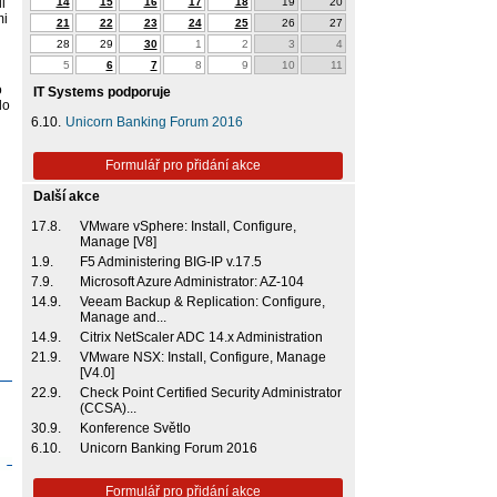
i
14
15
16
17
18
19
20
mi
21
22
23
24
25
26
27
28
29
30
1
2
3
4
5
6
7
8
9
10
11
o
IT Systems podporuje
do
6.10.
Unicorn Banking Forum 2016
Formulář pro přidání akce
Další akce
17.8.
VMware vSphere: Install, Configure,
Manage [V8]
1.9.
F5 Administering BIG-IP v.17.5
7.9.
Microsoft Azure Administrator: AZ-104
14.9.
Veeam Backup & Replication: Configure,
Manage and...
14.9.
Citrix NetScaler ADC 14.x Administration
21.9.
VMware NSX: Install, Configure, Manage
[V4.0]
22.9.
Check Point Certified Security Administrator
(CCSA)...
30.9.
Konference Světlo
6.10.
Unicorn Banking Forum 2016
Formulář pro přidání akce