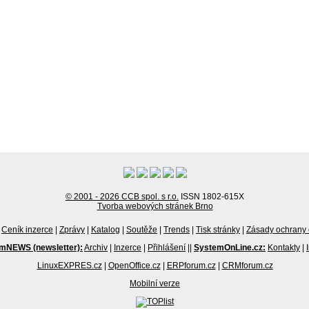
© 2001 - 2026 CCB spol. s r.o.
ISSN 1802-615X
Tvorba webových stránek Brno
Ceník inzerce
|
Zprávy
|
Katalog
|
Soutěže
|
Trends
|
Tisk stránky
|
Zásady ochrany 
mNEWS (newsletter):
Archiv
|
Inzerce
|
Přihlášení
||
SystemOnLine.cz:
Kontakty
|
LinuxEXPRES.cz
|
OpenOffice.cz
|
ERPforum.cz
|
CRMforum.cz
Mobilní verze