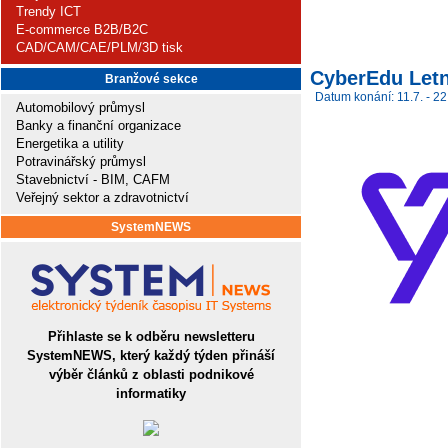
Trendy ICT
E-commerce B2B/B2C
CAD/CAM/CAE/PLM/3D tisk
CyberEdu Letn
Branžové sekce
Datum konání: 11.7. - 22
Automobilový průmysl
Banky a finanční organizace
Energetika a utility
Potravinářský průmysl
Stavebnictví - BIM, CAFM
Veřejný sektor a zdravotnictví
SystemNEWS
Přihlaste se k odběru newsletteru
SystemNEWS, který každý týden přináší
výběr článků z oblasti podnikové
informatiky