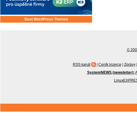
Best WordPress Themes
© 2001
RSS kanál
|
Ceník inzerce
|
Zprávy
SystemNEWS (newsletter):
A
LinuxEXPRES