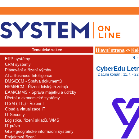
Tematické sekce
Hlavní strana
->
Kal
9. 
ERP systémy
CRM systémy
CyberEdu Letn
Plánování a řízení výroby
Datum konání: 11.7. - 22
AI a Business Intelligence
DMS/ECM - Správa dokumentů
HRM/HCM - Řízení lidských zdrojů
EAM/CMMS - Správa majetku a údržby
Účetní a ekonomické systémy
ITSM (ITIL) - Řízení IT
Cloud a virtualizace IT
IT Security
Logistika, řízení skladů, WMS
IT právo
GIS - geografické informační systémy
Projektové řízení