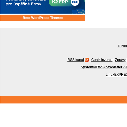
Best WordPress Themes
© 2001
RSS kanál
|
Ceník inzerce
|
Zprávy
SystemNEWS (newsletter):
A
LinuxEXPRES