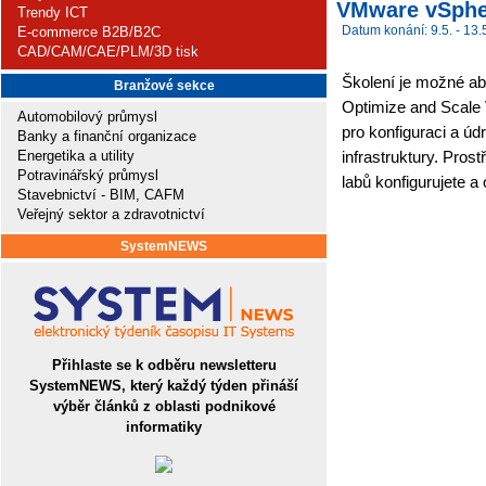
VMware vSpher
Trendy ICT
Datum konání: 9.5. - 13.
E-commerce B2B/B2C
CAD/CAM/CAE/PLM/3D tisk
Školení je možné ab
Branžové sekce
Optimize and Scale 
Automobilový průmysl
pro konfiguraci a úd
Banky a finanční organizace
Energetika a utility
infrastruktury. Pro
Potravinářský průmysl
labů konfigurujete a 
Stavebnictví - BIM, CAFM
Veřejný sektor a zdravotnictví
SystemNEWS
Přihlaste se k odběru newsletteru
SystemNEWS, který každý týden přináší
výběr článků z oblasti podnikové
informatiky