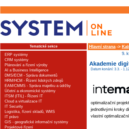
Tematické sekce
Hlavní strana
->
Kal
9. 
ERP systémy
CRM systémy
Akademie digi
Plánování a řízení výroby
Datum konání: 3.3. - 1.1
AI a Business Intelligence
DMS/ECM - Správa dokumentů
HRM/HCM - Řízení lidských zdrojů
EAM/CMMS - Správa majetku a údržby
Účetní a ekonomické systémy
ITSM (ITIL) - Řízení IT
Cloud a virtualizace IT
optimalizační projek
IT Security
jednotlivými kroky di
Logistika, řízení skladů, WMS
vlastní optimalizační
IT právo
GIS - geografické informační systémy
Projektové řízení