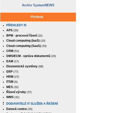
Archiv SystemNEWS
Přehledy
PŘEHLEDY IS
APS
(20)
BPM - procesní řízení
(22)
Cloud computing (IaaS)
(10)
Cloud computing (SaaS)
(33)
CRM
(51)
DMS/ECM - správa dokumentů
(20)
EAM
(17)
Ekonomické systémy
(68)
ERP
(77)
HRM
(27)
ITSM
(6)
MES
(32)
Řízení výroby
(37)
WMS
(31)
DODAVATELÉ IT SLUŽEB A ŘEŠENÍ
Datová centra
(25)