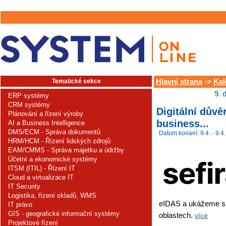
Tematické sekce
Hlavní strana
->
Kal
9. 
ERP systémy
CRM systémy
Digitální důvě
Plánování a řízení výroby
business...
AI a Business Intelligence
DMS/ECM - Správa dokumentů
Datum konání: 9.4. - 9.4.
HRM/HCM - Řízení lidských zdrojů
EAM/CMMS - Správa majetku a údržby
Účetní a ekonomické systémy
ITSM (ITIL) - Řízení IT
Cloud a virtualizace IT
IT Security
Logistika, řízení skladů, WMS
eIDAS a ukážeme si 
IT právo
GIS - geografické informační systémy
oblastech.
více
Projektové řízení