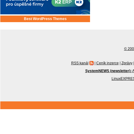
Best WordPress Themes
© 2001
RSS kanál
|
Ceník inzerce
|
Zprávy
SystemNEWS (newsletter):
A
LinuxEXPRES