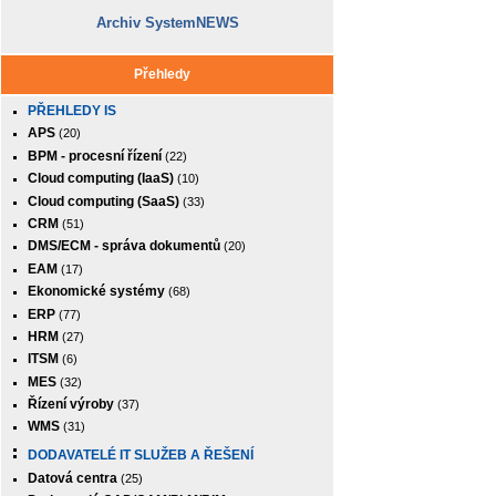
Archiv SystemNEWS
Přehledy
PŘEHLEDY IS
APS
(20)
BPM - procesní řízení
(22)
Cloud computing (IaaS)
(10)
Cloud computing (SaaS)
(33)
CRM
(51)
DMS/ECM - správa dokumentů
(20)
EAM
(17)
Ekonomické systémy
(68)
ERP
(77)
HRM
(27)
ITSM
(6)
MES
(32)
Řízení výroby
(37)
WMS
(31)
DODAVATELÉ IT SLUŽEB A ŘEŠENÍ
Datová centra
(25)