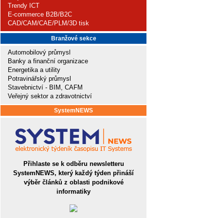
Trendy ICT
E-commerce B2B/B2C
CAD/CAM/CAE/PLM/3D tisk
Branžové sekce
Automobilový průmysl
Banky a finanční organizace
Energetika a utility
Potravinářský průmysl
Stavebnictví - BIM, CAFM
Veřejný sektor a zdravotnictví
SystemNEWS
Přihlaste se k odběru newsletteru
SystemNEWS, který každý týden přináší
výběr článků z oblasti podnikové
informatiky