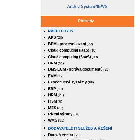
Archiv SystemNEWS
Přehledy
PŘEHLEDY IS
APS
(20)
BPM - procesní řízení
(22)
Cloud computing (IaaS)
(10)
Cloud computing (SaaS)
(33)
CRM
(51)
DMS/ECM - správa dokumentů
(20)
EAM
(17)
Ekonomické systémy
(68)
ERP
(77)
HRM
(27)
ITSM
(6)
MES
(32)
Řízení výroby
(37)
WMS
(31)
DODAVATELÉ IT SLUŽEB A ŘEŠENÍ
Datová centra
(25)