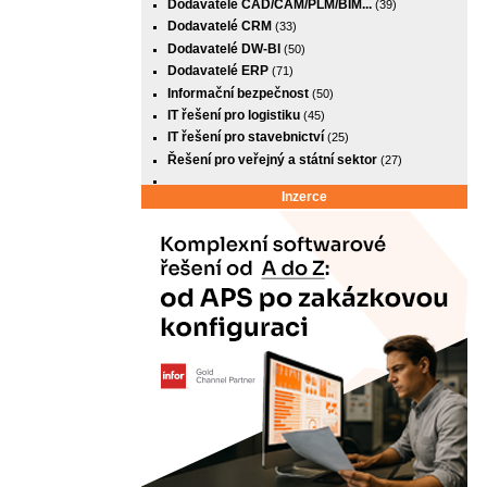
Dodavatelé CAD/CAM/PLM/BIM...
(39)
Dodavatelé CRM
(33)
Dodavatelé DW-BI
(50)
Dodavatelé ERP
(71)
Informační bezpečnost
(50)
IT řešení pro logistiku
(45)
IT řešení pro stavebnictví
(25)
Řešení pro veřejný a státní sektor
(27)
Inzerce