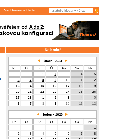
Strukturované hledání
Kalendář
únor - 2023
Po
Út
St
Čt
Pá
So
Ne
1
2
3
4
5
0
6
7
8
9
10
11
12
13
14
15
16
17
18
19
20
21
22
23
24
25
26
27
28
1
2
3
4
5
6
7
8
9
10
11
12
leden - 2023
Po
Út
St
Čt
Pá
So
Ne
1
2
3
4
5
6
7
8