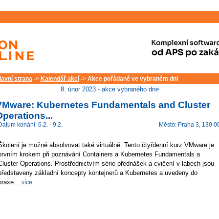
lavní strana
->
Kalendář akcí
-> Akce pořádané ve vybraném dni
8. únor 2023 - akce vybraného dne
VMware: Kubernetes Fundamentals and Cluster
perations...
Datum konání: 6.2. - 9.2.
Město: Praha 3, 130 0
Školení je možné absolvovat také virtuálně. Tento čtyřdenní kurz VMware je
prvním krokem při poznávání Containers a Kubernetes Fundamentals a
Cluster Operations. Prostřednictvím série přednášek a cvičení v labech jsou
představeny základní koncepty kontejnerů a Kubernetes a uvedeny do
praxe...
více