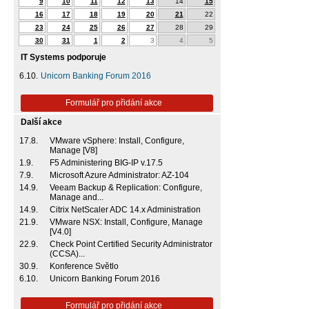
9
10
11
12
13
14
15
16
17
18
19
20
21
22
23
24
25
26
27
28
29
30
31
1
2
3
4
5
IT Systems podporuje
6.10.
Unicorn Banking Forum 2016
Formulář pro přidání akce
Další akce
17.8.
VMware vSphere: Install, Configure,
Manage [V8]
1.9.
F5 Administering BIG-IP v.17.5
7.9.
Microsoft Azure Administrator: AZ-104
14.9.
Veeam Backup & Replication: Configure,
Manage and...
14.9.
Citrix NetScaler ADC 14.x Administration
21.9.
VMware NSX: Install, Configure, Manage
[V4.0]
22.9.
Check Point Certified Security Administrator
(CCSA)...
30.9.
Konference Světlo
6.10.
Unicorn Banking Forum 2016
Formulář pro přidání akce