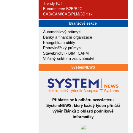
Trendy ICT
E-commerce B2B/B2C
CAD/CAM/CAE/PLM/3D tisk
Branžové sekce
Automobilový průmysl
Banky a finanční organizace
Energetika a utility
Potravinářský průmysl
Stavebnictví - BIM, CAFM
Veřejný sektor a zdravotnictví
SystemNEWS
Přihlaste se k odběru newsletteru
SystemNEWS, který každý týden přináší
výběr článků z oblasti podnikové
informatiky