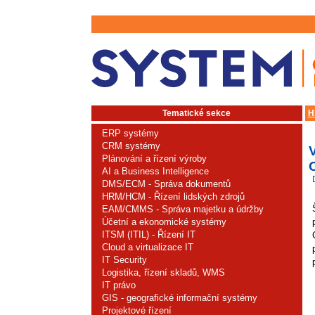
Tematické sekce
H
ERP systémy
CRM systémy
Plánování a řízení výroby
O
AI a Business Intelligence
DMS/ECM - Správa dokumentů
HRM/HCM - Řízení lidských zdrojů
EAM/CMMS - Správa majetku a údržby
Účetní a ekonomické systémy
ITSM (ITIL) - Řízení IT
Cloud a virtualizace IT
IT Security
Logistika, řízení skladů, WMS
IT právo
GIS - geografické informační systémy
Projektové řízení