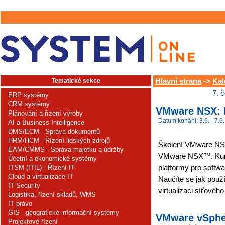
Tematické sekce
Hlavní strana
->
Kal
7. 
ERP systémy
CRM systémy
VMware NSX: I
Plánování a řízení výroby
Datum konání: 3.6. - 7.6.
AI a Business Intelligence
DMS/ECM - Správa dokumentů
HRM/HCM - Řízení lidských zdrojů
Školení VMware NSX 
EAM/CMMS - Správa majetku a údržby
VMware NSX™. Kur
Účetní a ekonomické systémy
platformy pro softw
ITSM (ITIL) - Řízení IT
Cloud a virtualizace IT
Naučíte se jak použ
IT Security
virtualizaci síťového
Logistika, řízení skladů, WMS
IT právo
GIS - geografické informační systémy
VMware vSpher
Projektové řízení