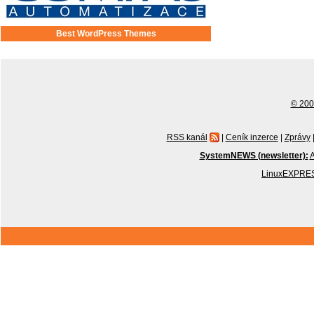
Best WordPress Themes
© 2001
RSS kanál
|
Ceník inzerce
|
Zprávy
SystemNEWS (newsletter):
A
LinuxEXPRES