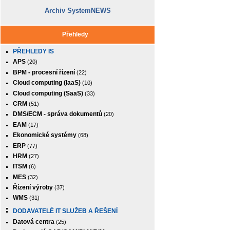
Archiv SystemNEWS
Přehledy
PŘEHLEDY IS
APS
(20)
BPM - procesní řízení
(22)
Cloud computing (IaaS)
(10)
Cloud computing (SaaS)
(33)
CRM
(51)
DMS/ECM - správa dokumentů
(20)
EAM
(17)
Ekonomické systémy
(68)
ERP
(77)
HRM
(27)
ITSM
(6)
MES
(32)
Řízení výroby
(37)
WMS
(31)
DODAVATELÉ IT SLUŽEB A ŘEŠENÍ
Datová centra
(25)