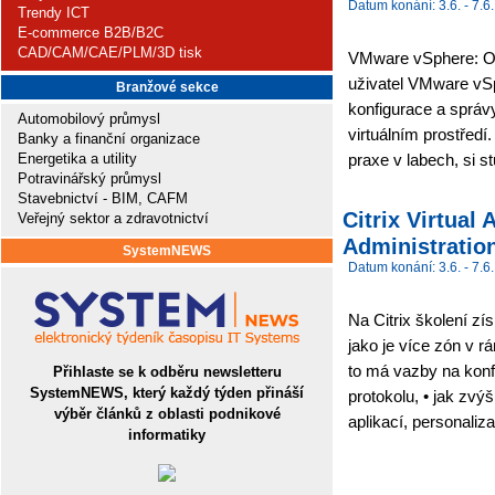
Datum konání: 3.6. - 7.6.
Trendy ICT
E-commerce B2B/B2C
CAD/CAM/CAE/PLM/3D tisk
VMware vSphere: Opt
uživatel VMware vS
Branžové sekce
konfigurace a sprá
Automobilový průmysl
virtuálním prostředí.
Banky a finanční organizace
Energetika a utility
praxe v labech, si s
Potravinářský průmysl
Stavebnictví - BIM, CAFM
Citrix Virtua
Veřejný sektor a zdravotnictví
Administration
SystemNEWS
Datum konání: 3.6. - 7.6.
Na Citrix školení zí
jako je více zón v r
to má vazby na konf
Přihlaste se k odběru newsletteru
SystemNEWS, který každý týden přináší
protokolu, • jak zvýš
výběr článků z oblasti podnikové
aplikací, personaliza
informatiky