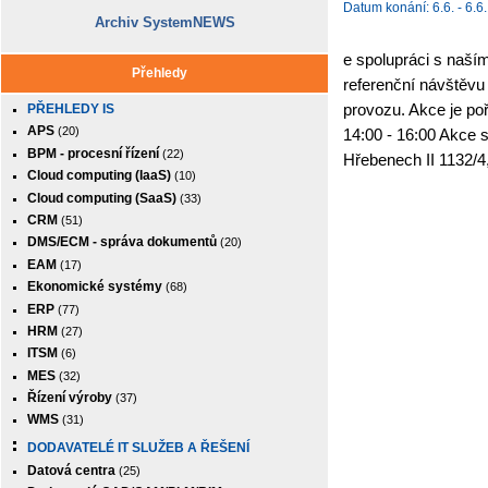
Datum konání: 6.6. - 6.6.
Archiv SystemNEWS
e spolupráci s naší
Přehledy
referenční návštěv
provozu. Akce je po
PŘEHLEDY IS
APS
(20)
14:00 - 16:00 Akce 
BPM - procesní řízení
(22)
Hřebenech II 1132/4,
Cloud computing (IaaS)
(10)
Cloud computing (SaaS)
(33)
CRM
(51)
DMS/ECM - správa dokumentů
(20)
EAM
(17)
Ekonomické systémy
(68)
ERP
(77)
HRM
(27)
ITSM
(6)
MES
(32)
Řízení výroby
(37)
WMS
(31)
DODAVATELÉ IT SLUŽEB A ŘEŠENÍ
Datová centra
(25)