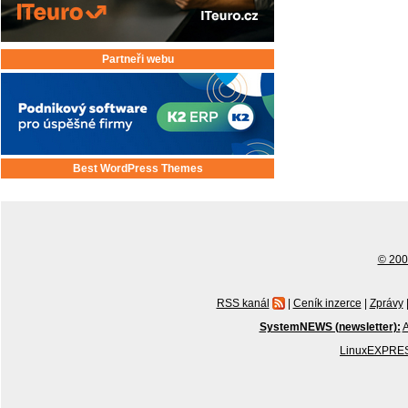
Partneři webu
Best WordPress Themes
© 2001
RSS kanál
|
Ceník inzerce
|
Zprávy
SystemNEWS (newsletter):
A
LinuxEXPRES