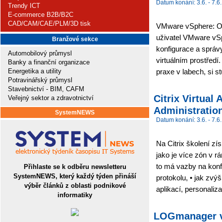
Datum konání: 3.6. - 7.6.
Trendy ICT
E-commerce B2B/B2C
CAD/CAM/CAE/PLM/3D tisk
VMware vSphere: Opt
uživatel VMware vS
Branžové sekce
konfigurace a sprá
Automobilový průmysl
virtuálním prostředí.
Banky a finanční organizace
Energetika a utility
praxe v labech, si s
Potravinářský průmysl
Stavebnictví - BIM, CAFM
Citrix Virtua
Veřejný sektor a zdravotnictví
Administration
SystemNEWS
Datum konání: 3.6. - 7.6.
Na Citrix školení zí
jako je více zón v r
to má vazby na konf
Přihlaste se k odběru newsletteru
SystemNEWS, který každý týden přináší
protokolu, • jak zvýš
výběr článků z oblasti podnikové
aplikací, personaliza
informatiky
LOGmanager v