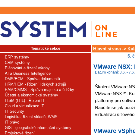
Tematické sekce
Hlavní strana
->
Kal
6. 
ERP systémy
CRM systémy
VMware NSX: I
Plánování a řízení výroby
Datum konání: 3.6. - 7.6.
AI a Business Intelligence
DMS/ECM - Správa dokumentů
HRM/HCM - Řízení lidských zdrojů
Školení VMware NSX 
EAM/CMMS - Správa majetku a údržby
VMware NSX™. Kur
Účetní a ekonomické systémy
platformy pro softw
ITSM (ITIL) - Řízení IT
Cloud a virtualizace IT
Naučíte se jak použ
IT Security
virtualizaci síťového
Logistika, řízení skladů, WMS
IT právo
GIS - geografické informační systémy
VMware vSpher
Projektové řízení