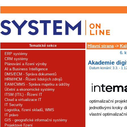
Tematické sekce
Hlavní strana
->
Kal
6. 
ERP systémy
CRM systémy
Akademie digi
Plánování a řízení výroby
Datum konání: 3.3. - 1.1
AI a Business Intelligence
DMS/ECM - Správa dokumentů
HRM/HCM - Řízení lidských zdrojů
EAM/CMMS - Správa majetku a údržby
Účetní a ekonomické systémy
ITSM (ITIL) - Řízení IT
Cloud a virtualizace IT
optimalizační projek
IT Security
jednotlivými kroky di
Logistika, řízení skladů, WMS
vlastní optimalizační
IT právo
GIS - geografické informační systémy
Projektové řízení