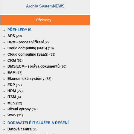
Archiv SystemNEWS
Přehledy
PŘEHLEDY IS
APS
(20)
BPM - procesní řízení
(22)
Cloud computing (IaaS)
(10)
Cloud computing (SaaS)
(33)
CRM
(51)
DMS/ECM - správa dokumentů
(20)
EAM
(17)
Ekonomické systémy
(68)
ERP
(77)
HRM
(27)
ITSM
(6)
MES
(32)
Řízení výroby
(37)
WMS
(31)
DODAVATELÉ IT SLUŽEB A ŘEŠENÍ
Datová centra
(25)