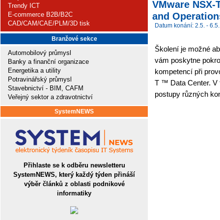
VMware NSX-T 
Trendy ICT
and Operations
E-commerce B2B/B2C
CAD/CAM/CAE/PLM/3D tisk
Datum konání: 2.5. - 6.5.
Branžové sekce
Školení je možné abs
Automobilový průmysl
vám poskytne pokroč
Banky a finanční organizace
Energetika a utility
kompetencí při pro
Potravinářský průmysl
T ™ Data Center. V
Stavebnictví - BIM, CAFM
postupy různých kons
Veřejný sektor a zdravotnictví
SystemNEWS
Přihlaste se k odběru newsletteru
SystemNEWS, který každý týden přináší
výběr článků z oblasti podnikové
informatiky