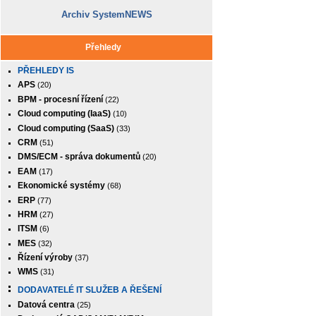
Archiv SystemNEWS
Přehledy
PŘEHLEDY IS
APS
(20)
BPM - procesní řízení
(22)
Cloud computing (IaaS)
(10)
Cloud computing (SaaS)
(33)
CRM
(51)
DMS/ECM - správa dokumentů
(20)
EAM
(17)
Ekonomické systémy
(68)
ERP
(77)
HRM
(27)
ITSM
(6)
MES
(32)
Řízení výroby
(37)
WMS
(31)
DODAVATELÉ IT SLUŽEB A ŘEŠENÍ
Datová centra
(25)