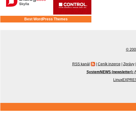
Best WordPress Themes
© 2001
RSS kanál
|
Ceník inzerce
|
Zprávy
SystemNEWS (newsletter):
A
LinuxEXPRES