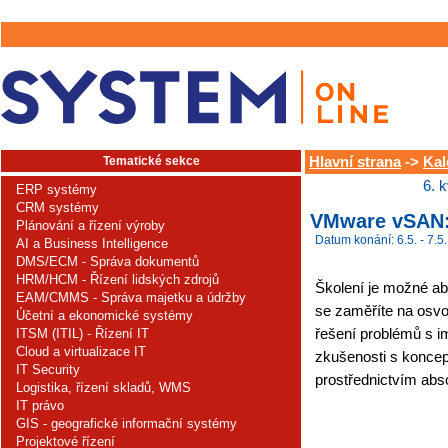
Tematické sekce
Hlavní strana
->
Kal
6. 
ERP systémy
CRM systémy
VMware vSAN: 
Plánování a řízení výroby
Datum konání: 6.5. - 7.5.
AI a Business Intelligence
DMS/ECM - Správa dokumentů
HRM/HCM - Řízení lidských zdrojů
Školení je možné ab
EAM/CMMS - Správa majetku a údržby
se zaměříte na osvo
Účetní a ekonomické systémy
řešení problémů s 
ITSM (ITIL) - Řízení IT
Cloud a virtualizace IT
zkušenosti s konce
IT Security
prostřednictvím abso
Logistika, řízení skladů, WMS
IT právo
GIS - geografické informační systémy
Projektové řízení