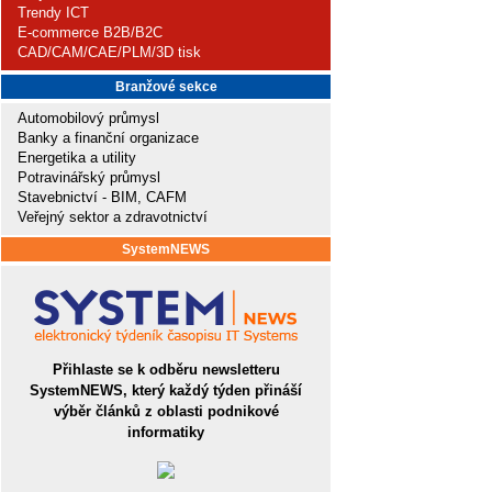
Trendy ICT
E-commerce B2B/B2C
CAD/CAM/CAE/PLM/3D tisk
Branžové sekce
Automobilový průmysl
Banky a finanční organizace
Energetika a utility
Potravinářský průmysl
Stavebnictví - BIM, CAFM
Veřejný sektor a zdravotnictví
SystemNEWS
Přihlaste se k odběru newsletteru
SystemNEWS, který každý týden přináší
výběr článků z oblasti podnikové
informatiky