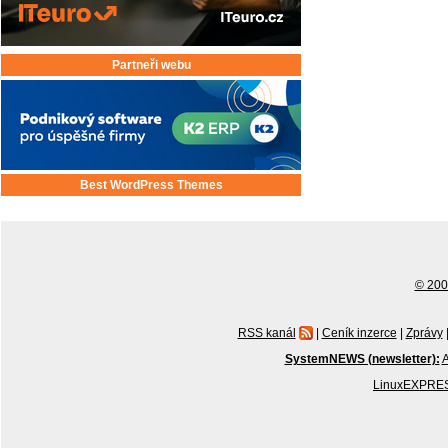
Partneři webu
Best WordPress Themes
© 2001
RSS kanál
|
Ceník inzerce
|
Zprávy
SystemNEWS (newsletter):
A
LinuxEXPRES