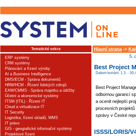
Tematické sekce
Hlavní strana
->
Kal
5. 
ERP systémy
CRM systémy
Best Project 
Plánování a řízení výroby
Datum konání: 1.3. - 30.
AI a Business Intelligence
DMS/ECM - Správa dokumentů
HRM/HCM - Řízení lidských zdrojů
Best Project Manage
EAM/CMMS - Správa majetku a údržby
odbornou garancí sp
Účetní a ekonomické systémy
a ocenit nejlepší p
ITSM (ITIL) - Řízení IT
Cloud a virtualizace IT
procesních projektů 
IT Security
správy v České repu
Logistika, řízení skladů, WMS
IT právo
GIS - geografické informační systémy
ISSS/LORIS/V
Projektové řízení