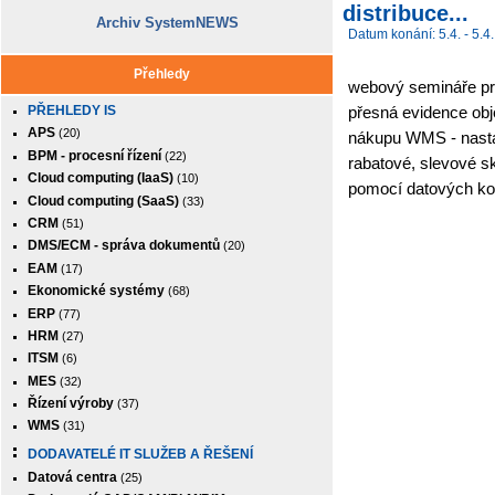
distribuce...
Archiv SystemNEWS
Datum konání: 5.4. - 5.4.
Přehledy
webový semináře pro
PŘEHLEDY IS
přesná evidence ob
APS
(20)
nákupu WMS - nasta
BPM - procesní řízení
(22)
rabatové, slevové s
Cloud computing (IaaS)
(10)
pomocí datových k
Cloud computing (SaaS)
(33)
CRM
(51)
DMS/ECM - správa dokumentů
(20)
EAM
(17)
Ekonomické systémy
(68)
ERP
(77)
HRM
(27)
ITSM
(6)
MES
(32)
Řízení výroby
(37)
WMS
(31)
DODAVATELÉ IT SLUŽEB A ŘEŠENÍ
Datová centra
(25)