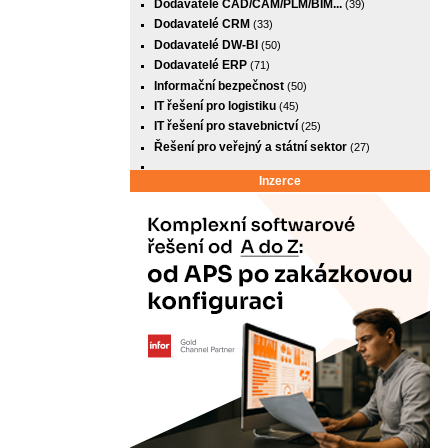
Dodavatelé CAD/CAM/PLM/BIM...
(39)
Dodavatelé CRM
(33)
Dodavatelé DW-BI
(50)
Dodavatelé ERP
(71)
Informační bezpečnost
(50)
IT řešení pro logistiku
(45)
IT řešení pro stavebnictví
(25)
Řešení pro veřejný a státní sektor
(27)
Inzerce