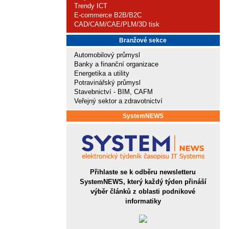
Trendy ICT
E-commerce B2B/B2C
CAD/CAM/CAE/PLM/3D tisk
Branžové sekce
Automobilový průmysl
Banky a finanční organizace
Energetika a utility
Potravinářský průmysl
Stavebnictví - BIM, CAFM
Veřejný sektor a zdravotnictví
SystemNEWS
Přihlaste se k odběru newsletteru
SystemNEWS, který každý týden přináší
výběr článků z oblasti podnikové
informatiky