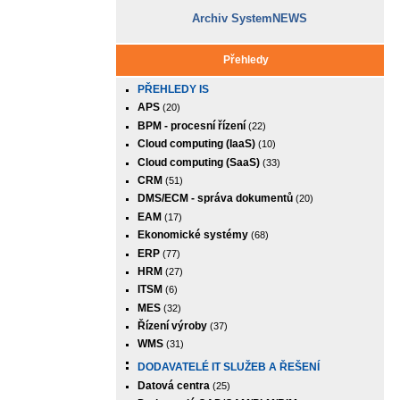
Archiv SystemNEWS
Přehledy
PŘEHLEDY IS
APS
(20)
BPM - procesní řízení
(22)
Cloud computing (IaaS)
(10)
Cloud computing (SaaS)
(33)
CRM
(51)
DMS/ECM - správa dokumentů
(20)
EAM
(17)
Ekonomické systémy
(68)
ERP
(77)
HRM
(27)
ITSM
(6)
MES
(32)
Řízení výroby
(37)
WMS
(31)
DODAVATELÉ IT SLUŽEB A ŘEŠENÍ
Datová centra
(25)