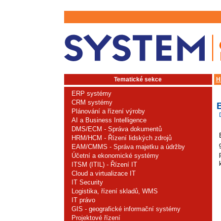
Tematické sekce
H
ERP systémy
CRM systémy
Plánování a řízení výroby
AI a Business Intelligence
DMS/ECM - Správa dokumentů
HRM/HCM - Řízení lidských zdrojů
EAM/CMMS - Správa majetku a údržby
Účetní a ekonomické systémy
ITSM (ITIL) - Řízení IT
Cloud a virtualizace IT
IT Security
Logistika, řízení skladů, WMS
IT právo
GIS - geografické informační systémy
Projektové řízení