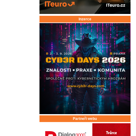
Inzerce
Partneři webu