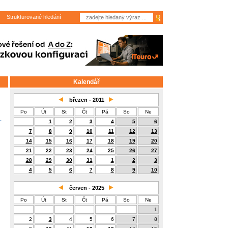
Strukturované hledání
Kalendář
březen - 2011
Po
Út
St
Čt
Pá
So
Ne
.
1
2
3
4
5
6
7
8
9
10
11
12
13
14
15
16
17
18
19
20
21
22
23
24
25
26
27
28
29
30
31
1
2
3
4
5
6
7
8
9
10
červen - 2025
Po
Út
St
Čt
Pá
So
Ne
1
2
3
4
5
6
7
8