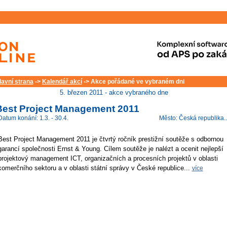
lavní strana
->
Kalendář akcí
-> Akce pořádané ve vybraném dni
5. březen 2011 - akce vybraného dne
Best Project Management 2011
Datum konání: 1.3. - 30.4.
Město: Česká republika..
Best Project Management 2011 je čtvrtý ročník prestižní soutěže s odbornou
garancí společnosti Ernst & Young. Cílem soutěže je nalézt a ocenit nejlepší
projektový management ICT, organizačních a procesních projektů v oblasti
komerčního sektoru a v oblasti státní správy v České republice...
více