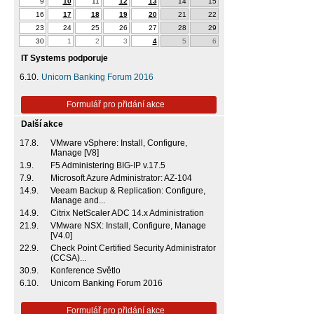
9
10
11
12
13
14
15
16
17
18
19
20
21
22
23
24
25
26
27
28
29
30
1
2
3
4
5
6
IT Systems podporuje
6.10.
Unicorn Banking Forum 2016
Formulář pro přidání akce
Další akce
17.8.
VMware vSphere: Install, Configure,
Manage [V8]
1.9.
F5 Administering BIG-IP v.17.5
7.9.
Microsoft Azure Administrator: AZ-104
14.9.
Veeam Backup & Replication: Configure,
Manage and...
14.9.
Citrix NetScaler ADC 14.x Administration
21.9.
VMware NSX: Install, Configure, Manage
[V4.0]
22.9.
Check Point Certified Security Administrator
(CCSA)...
30.9.
Konference Světlo
6.10.
Unicorn Banking Forum 2016
Formulář pro přidání akce