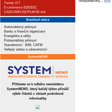
hospodářský...
více
Trendy ICT
E-commerce B2B/B2C
CAD/CAM/CAE/PLM/3D tisk
Branžové sekce
Automobilový průmysl
Banky a finanční organizace
Energetika a utility
Potravinářský průmysl
Stavebnictví - BIM, CAFM
Veřejný sektor a zdravotnictví
SystemNEWS
Přihlaste se k odběru newsletteru
SystemNEWS, který každý týden přináší
výběr článků z oblasti podnikové
informatiky