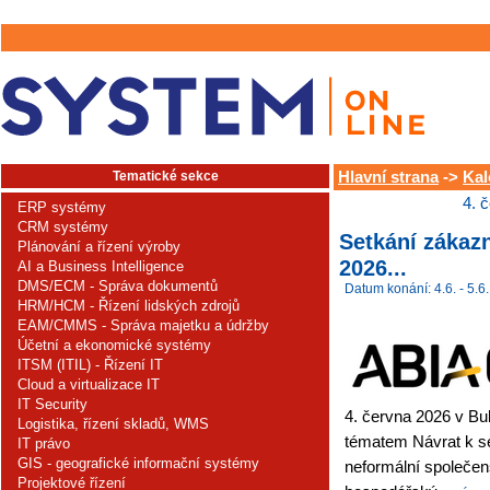
Tematické sekce
Hlavní strana
->
Kal
4. 
ERP systémy
CRM systémy
Setkání zákaz
Plánování a řízení výroby
2026...
AI a Business Intelligence
DMS/ECM - Správa dokumentů
Datum konání: 4.6. - 5.6.
HRM/HCM - Řízení lidských zdrojů
EAM/CMMS - Správa majetku a údržby
Účetní a ekonomické systémy
ITSM (ITIL) - Řízení IT
Cloud a virtualizace IT
IT Security
4. června 2026 v B
Logistika, řízení skladů, WMS
tématem Návrat k s
IT právo
GIS - geografické informační systémy
neformální společen
Projektové řízení