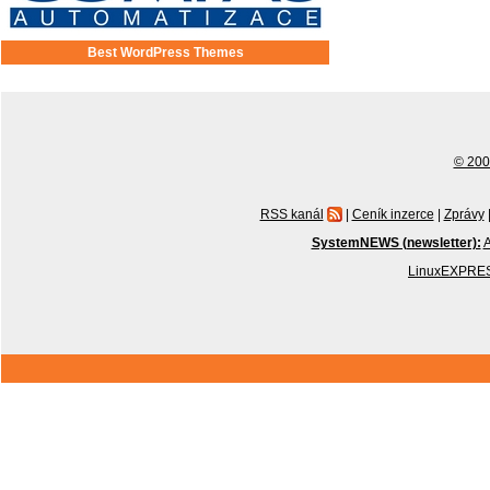
Best WordPress Themes
© 2001
RSS kanál
|
Ceník inzerce
|
Zprávy
SystemNEWS (newsletter):
A
LinuxEXPRES