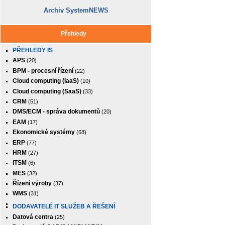
Archiv SystemNEWS
Přehledy
PŘEHLEDY IS
APS
(20)
BPM - procesní řízení
(22)
Cloud computing (IaaS)
(10)
Cloud computing (SaaS)
(33)
CRM
(51)
DMS/ECM - správa dokumentů
(20)
EAM
(17)
Ekonomické systémy
(68)
ERP
(77)
HRM
(27)
ITSM
(6)
MES
(32)
Řízení výroby
(37)
WMS
(31)
DODAVATELÉ IT SLUŽEB A ŘEŠENÍ
Datová centra
(25)