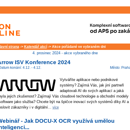
lavní strana
->
Kalendář akcí
-> Akce pořádané ve vybraném dni
4. prosinec 2024 - akce vybraného dne
Arrow ISV Konference 2024
Datum konání: 4.12. - 4.12.
Město: Prah
Vytváříte aplikace nebo podnikové
systémy? Zajímá Vás, jak jiní partneři
adaptovali AI do svých aplikací a jaká
byla jejich zkušenost? Zajímají Vás cloudové technologie a obchodní modely
software jako služba? Chcete být na špičce inovací svých systémů díky AI a
oslovit zákazníky i v digitální...
více
Webinář - Jak DOCU-X OCR využívá umělou
nteligenci...