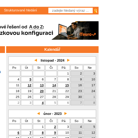
Strukturované hledání
Kalendář
listopad - 2024
Po
Út
St
Čt
Pá
So
Ne
a
1
2
3
4
5
6
7
8
9
10
11
12
13
14
15
16
17
18
19
20
21
22
23
24
25
26
27
28
29
30
1
2
3
4
5
6
7
8
únor - 2023
Po
Út
St
Čt
Pá
So
Ne
1
2
3
4
5
6
7
8
9
10
11
12