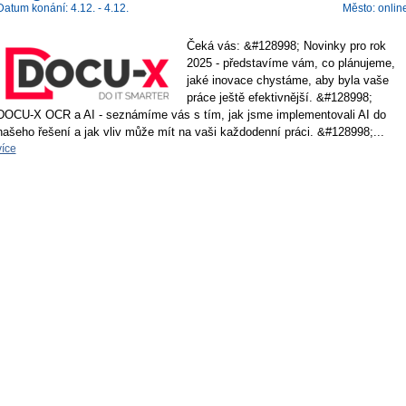
Datum konání: 4.12. - 4.12.
Město: onlin
Čeká vás: &#128998; Novinky pro rok
2025 - představíme vám, co plánujeme,
jaké inovace chystáme, aby byla vaše
práce ještě efektivnější. &#128998;
DOCU-X OCR a AI - seznámíme vás s tím, jak jsme implementovali AI do
našeho řešení a jak vliv může mít na vaši každodenní práci. &#128998;...
více