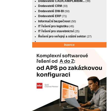
Dodavatelé CAD/CAM/PLM/BIM...
(39)
Dodavatelé CRM
(33)
Dodavatelé DW-BI
(50)
Dodavatelé ERP
(71)
Informační bezpečnost
(50)
IT řešení pro logistiku
(45)
IT řešení pro stavebnictví
(25)
Řešení pro veřejný a státní sektor
(27)
Inzerce