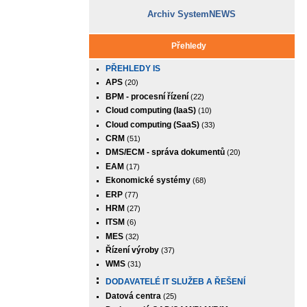
Archiv SystemNEWS
Přehledy
PŘEHLEDY IS
APS
(20)
BPM - procesní řízení
(22)
Cloud computing (IaaS)
(10)
Cloud computing (SaaS)
(33)
CRM
(51)
DMS/ECM - správa dokumentů
(20)
EAM
(17)
Ekonomické systémy
(68)
ERP
(77)
HRM
(27)
ITSM
(6)
MES
(32)
Řízení výroby
(37)
WMS
(31)
DODAVATELÉ IT SLUŽEB A ŘEŠENÍ
Datová centra
(25)