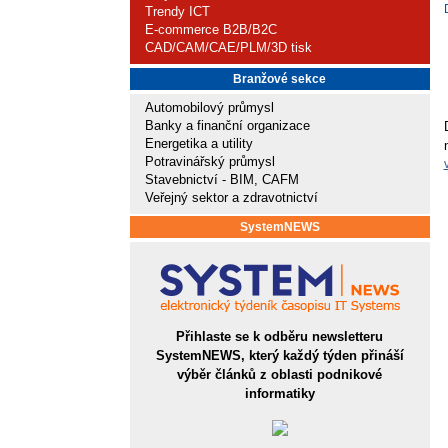
Trendy ICT
E-commerce B2B/B2C
CAD/CAM/CAE/PLM/3D tisk
Branžové sekce
Automobilový průmysl
Banky a finanční organizace
Energetika a utility
Potravinářský průmysl
Stavebnictví - BIM, CAFM
Veřejný sektor a zdravotnictví
SystemNEWS
Přihlaste se k odběru newsletteru
SystemNEWS, který každý týden přináší
výběr článků z oblasti podnikové
informatiky