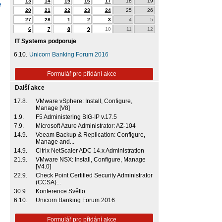
13
14
15
16
17
18
19
e
20
21
22
23
24
25
26
27
28
1
2
3
4
5
6
7
8
9
10
11
12
IT Systems podporuje
6.10.
Unicorn Banking Forum 2016
Formulář pro přidání akce
Další akce
17.8.
VMware vSphere: Install, Configure,
Manage [V8]
1.9.
F5 Administering BIG-IP v.17.5
7.9.
Microsoft Azure Administrator: AZ-104
14.9.
Veeam Backup & Replication: Configure,
Manage and...
14.9.
Citrix NetScaler ADC 14.x Administration
21.9.
VMware NSX: Install, Configure, Manage
[V4.0]
22.9.
Check Point Certified Security Administrator
(CCSA)...
30.9.
Konference Světlo
6.10.
Unicorn Banking Forum 2016
Formulář pro přidání akce