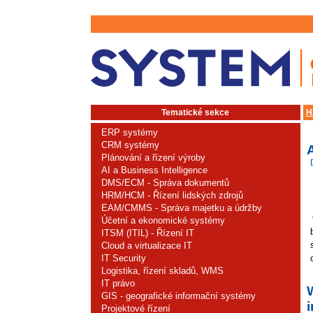
Tematické sekce
H
ERP systémy
CRM systémy
Plánování a řízení výroby
AI a Business Intelligence
DMS/ECM - Správa dokumentů
HRM/HCM - Řízení lidských zdrojů
EAM/CMMS - Správa majetku a údržby
Účetní a ekonomické systémy
ITSM (ITIL) - Řízení IT
Cloud a virtualizace IT
IT Security
Logistika, řízení skladů, WMS
IT právo
GIS - geografické informační systémy
i
Projektové řízení