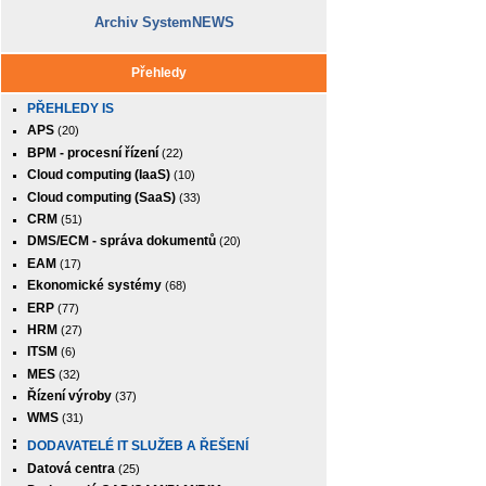
Archiv SystemNEWS
Přehledy
PŘEHLEDY IS
APS
(20)
BPM - procesní řízení
(22)
Cloud computing (IaaS)
(10)
Cloud computing (SaaS)
(33)
CRM
(51)
DMS/ECM - správa dokumentů
(20)
EAM
(17)
Ekonomické systémy
(68)
ERP
(77)
HRM
(27)
ITSM
(6)
MES
(32)
Řízení výroby
(37)
WMS
(31)
DODAVATELÉ IT SLUŽEB A ŘEŠENÍ
Datová centra
(25)