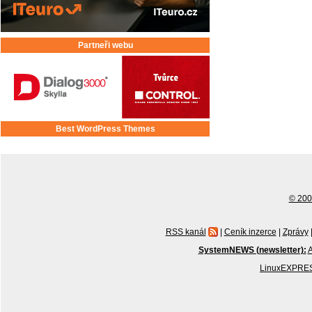
Partneři webu
Best WordPress Themes
© 2001
RSS kanál
|
Ceník inzerce
|
Zprávy
SystemNEWS (newsletter):
A
LinuxEXPRES