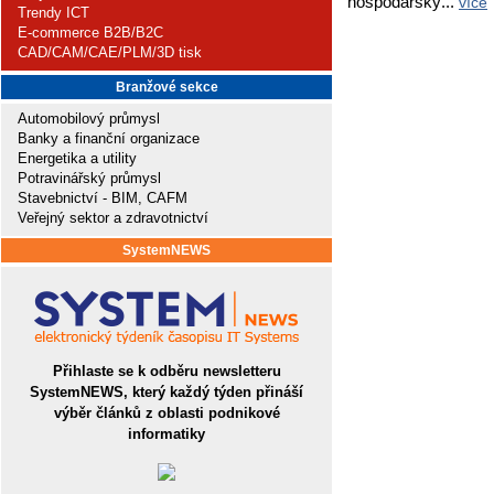
hospodářský...
více
Trendy ICT
E-commerce B2B/B2C
CAD/CAM/CAE/PLM/3D tisk
Branžové sekce
Automobilový průmysl
Banky a finanční organizace
Energetika a utility
Potravinářský průmysl
Stavebnictví - BIM, CAFM
Veřejný sektor a zdravotnictví
SystemNEWS
Přihlaste se k odběru newsletteru
SystemNEWS, který každý týden přináší
výběr článků z oblasti podnikové
informatiky