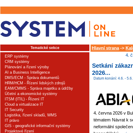
Tematické sekce
Hlavní strana
->
Kal
4. 
ERP systémy
CRM systémy
Setkání zákaz
Plánování a řízení výroby
2026...
AI a Business Intelligence
DMS/ECM - Správa dokumentů
Datum konání: 4.6. - 5.6.
HRM/HCM - Řízení lidských zdrojů
EAM/CMMS - Správa majetku a údržby
Účetní a ekonomické systémy
ITSM (ITIL) - Řízení IT
Cloud a virtualizace IT
IT Security
4. června 2026 v B
Logistika, řízení skladů, WMS
tématem Návrat k s
IT právo
GIS - geografické informační systémy
neformální společen
Projektové řízení