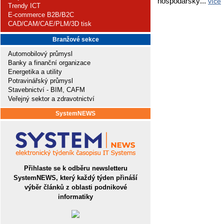
hospodářský...
více
Trendy ICT
E-commerce B2B/B2C
CAD/CAM/CAE/PLM/3D tisk
Branžové sekce
Automobilový průmysl
Banky a finanční organizace
Energetika a utility
Potravinářský průmysl
Stavebnictví - BIM, CAFM
Veřejný sektor a zdravotnictví
SystemNEWS
Přihlaste se k odběru newsletteru
SystemNEWS, který každý týden přináší
výběr článků z oblasti podnikové
informatiky