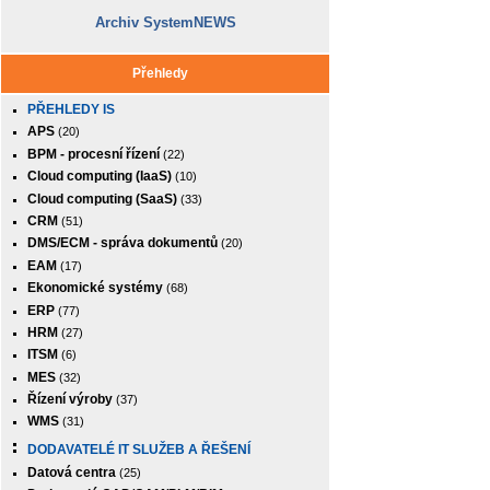
Archiv SystemNEWS
Přehledy
PŘEHLEDY IS
APS
(20)
BPM - procesní řízení
(22)
Cloud computing (IaaS)
(10)
Cloud computing (SaaS)
(33)
CRM
(51)
DMS/ECM - správa dokumentů
(20)
EAM
(17)
Ekonomické systémy
(68)
ERP
(77)
HRM
(27)
ITSM
(6)
MES
(32)
Řízení výroby
(37)
WMS
(31)
DODAVATELÉ IT SLUŽEB A ŘEŠENÍ
Datová centra
(25)