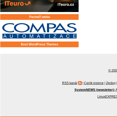
Partneři webu
Best WordPress Themes
© 2001
RSS kanál
|
Ceník inzerce
|
Zprávy
SystemNEWS (newsletter):
A
LinuxEXPRES