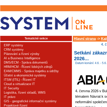
Tematické sekce
Hlavní strana
->
Kal
4. 
ERP systémy
CRM systémy
Setkání zákaz
Plánování a řízení výroby
2026...
AI a Business Intelligence
DMS/ECM - Správa dokumentů
Datum konání: 4.6. - 5.6.
HRM/HCM - Řízení lidských zdrojů
EAM/CMMS - Správa majetku a údržby
Účetní a ekonomické systémy
ITSM (ITIL) - Řízení IT
Cloud a virtualizace IT
IT Security
4. června 2026 v B
Logistika, řízení skladů, WMS
tématem Návrat k s
IT právo
GIS - geografické informační systémy
neformální společen
Projektové řízení