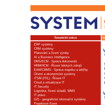
Tematické sekce
H
ERP systémy
CRM systémy
Plánování a řízení výroby
AI a Business Intelligence
DMS/ECM - Správa dokumentů
HRM/HCM - Řízení lidských zdrojů
EAM/CMMS - Správa majetku a údržby
Účetní a ekonomické systémy
ITSM (ITIL) - Řízení IT
Cloud a virtualizace IT
IT Security
Logistika, řízení skladů, WMS
IT právo
GIS - geografické informační systémy
Projektové řízení