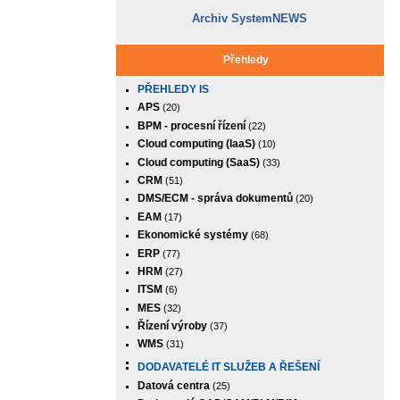
Archiv SystemNEWS
Přehledy
PŘEHLEDY IS
APS
(20)
BPM - procesní řízení
(22)
Cloud computing (IaaS)
(10)
Cloud computing (SaaS)
(33)
CRM
(51)
DMS/ECM - správa dokumentů
(20)
EAM
(17)
Ekonomické systémy
(68)
ERP
(77)
HRM
(27)
ITSM
(6)
MES
(32)
Řízení výroby
(37)
WMS
(31)
DODAVATELÉ IT SLUŽEB A ŘEŠENÍ
Datová centra
(25)