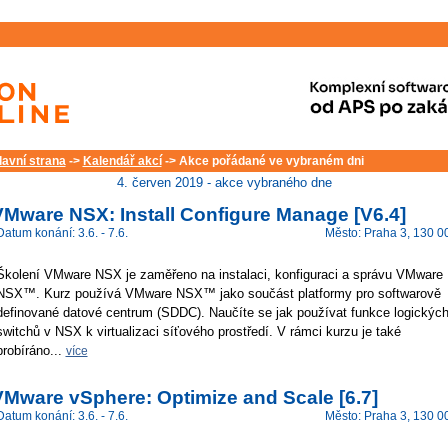
lavní strana
->
Kalendář akcí
-> Akce pořádané ve vybraném dni
4. červen 2019 - akce vybraného dne
VMware NSX: Install Configure Manage [V6.4]
Datum konání: 3.6. - 7.6.
Město: Praha 3, 130 0
Školení VMware NSX je zaměřeno na instalaci, konfiguraci a správu VMware
NSX™. Kurz používá VMware NSX™ jako součást platformy pro softwarově
definované datové centrum (SDDC). Naučíte se jak používat funkce logickýc
switchů v NSX k virtualizaci síťového prostředí. V rámci kurzu je také
probíráno...
více
VMware vSphere: Optimize and Scale [6.7]
Datum konání: 3.6. - 7.6.
Město: Praha 3, 130 0