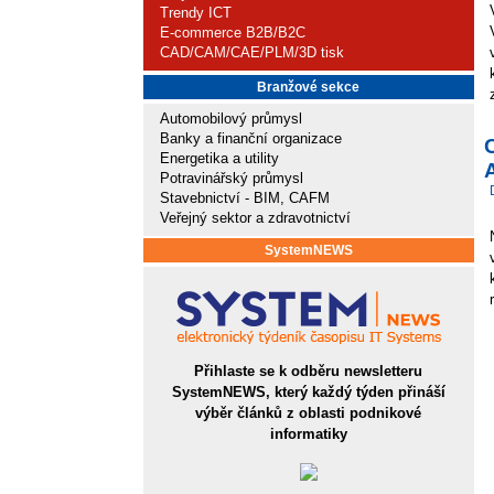
Trendy ICT
E-commerce B2B/B2C
CAD/CAM/CAE/PLM/3D tisk
Branžové sekce
Automobilový průmysl
Banky a finanční organizace
Energetika a utility
A
Potravinářský průmysl
Stavebnictví - BIM, CAFM
Veřejný sektor a zdravotnictví
SystemNEWS
Přihlaste se k odběru newsletteru
SystemNEWS, který každý týden přináší
výběr článků z oblasti podnikové
informatiky