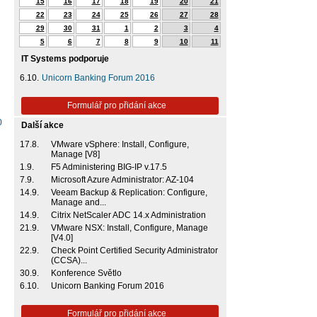
15
16
17
18
19
20
21
22
23
24
25
26
27
28
29
30
31
1
2
3
4
5
6
7
8
9
10
11
IT Systems podporuje
6.10.
Unicorn Banking Forum 2016
Formulář pro přidání akce
0
Další akce
17.8.
VMware vSphere: Install, Configure,
Manage [V8]
1.9.
F5 Administering BIG-IP v.17.5
7.9.
Microsoft Azure Administrator: AZ-104
14.9.
Veeam Backup & Replication: Configure,
Manage and...
14.9.
Citrix NetScaler ADC 14.x Administration
21.9.
VMware NSX: Install, Configure, Manage
[V4.0]
22.9.
Check Point Certified Security Administrator
(CCSA)...
30.9.
Konference Světlo
6.10.
Unicorn Banking Forum 2016
Formulář pro přidání akce