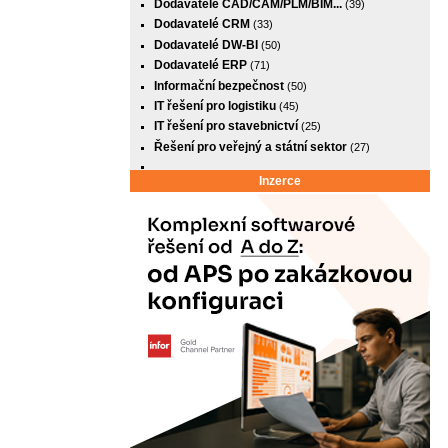
Dodavatelé CAD/CAM/PLM/BIM...
(39)
Dodavatelé CRM
(33)
Dodavatelé DW-BI
(50)
Dodavatelé ERP
(71)
Informační bezpečnost
(50)
IT řešení pro logistiku
(45)
IT řešení pro stavebnictví
(25)
Řešení pro veřejný a státní sektor
(27)
Inzerce