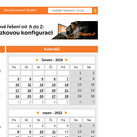
Strukturované hledání
Kalendář
červen - 2019
Po
Út
St
Čt
Pá
So
Ne
0
1
2
3
4
5
6
7
8
9
10
11
12
13
14
15
16
17
18
19
20
21
22
23
h
24
25
26
27
28
29
30
1
2
3
4
5
6
7
srpen - 2022
Po
Út
St
Čt
Pá
So
Ne
1
2
3
4
5
6
7
0
8
9
10
11
12
13
14