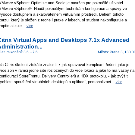
VMware vSphere: Optimize and Scale je navržen pro pokročilé uživatel
VMware vSphere®. Naučí pokročilým technikám konfigurace a správy ve
vysoce dostupném a škálovatelném virtuálním prostředí. Během tohoto
kurzu, který je složen z teorie i praxe v labech, si student nakonfiguruje a
zoptimalizuje...
více
Citrix Virtual Apps and Desktops 7.1x Advanced
dministration...
Datum konání: 3.6. - 7.6.
Město: Praha 3, 130 0
Na Citrix školení získáte znalosti: • jak spravovat komplexní řešení jako je
více zón v rámci jedné site rozložených do více lokací a jaké to má vazby na
konfiguraci StoreFrontu, Delivery Controllerů a HDX protokolu, • jak zvýšit
rychlost spouštění virtuálních desktopů a aplikací, personalizaci...
více