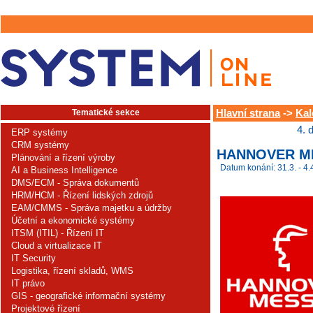
Tematické sekce
Hlavní strana
->
Kal
4. 
ERP systémy
CRM systémy
HANNOVER ME
Plánování a řízení výroby
Datum konání: 31.3. - 4.
AI a Business Intelligence
DMS/ECM - Správa dokumentů
HRM/HCM - Řízení lidských zdrojů
EAM/CMMS - Správa majetku a údržby
Účetní a ekonomické systémy
ITSM (ITIL) - Řízení IT
Cloud a virtualizace IT
IT Security
Logistika, řízení skladů, WMS
IT právo
GIS - geografické informační systémy
Projektové řízení