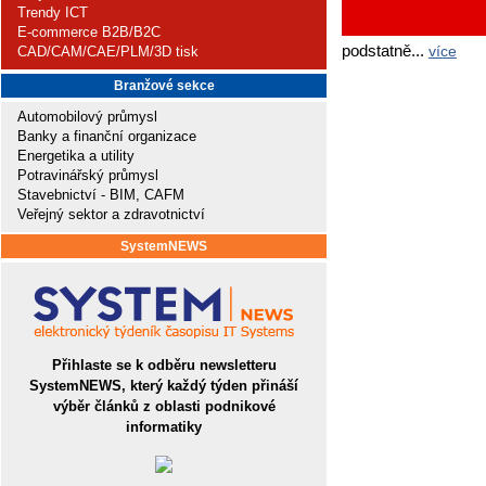
Trendy ICT
E-commerce B2B/B2C
podstatně...
více
CAD/CAM/CAE/PLM/3D tisk
Branžové sekce
Automobilový průmysl
Banky a finanční organizace
Energetika a utility
Potravinářský průmysl
Stavebnictví - BIM, CAFM
Veřejný sektor a zdravotnictví
SystemNEWS
Přihlaste se k odběru newsletteru
SystemNEWS, který každý týden přináší
výběr článků z oblasti podnikové
informatiky