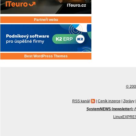
Partneři webu
Best WordPress Themes
© 2001
RSS kanál
|
Ceník inzerce
|
Zprávy
SystemNEWS (newsletter):
A
LinuxEXPRES