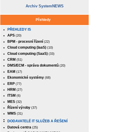
Archiv SystemNEWS
Přehledy
PŘEHLEDY IS
APS
(20)
BPM - procesní řízení
(22)
Cloud computing (IaaS)
(10)
Cloud computing (SaaS)
(33)
CRM
(51)
DMS/ECM - správa dokumentů
(20)
EAM
(17)
Ekonomické systémy
(68)
ERP
(77)
HRM
(27)
ITSM
(6)
MES
(32)
Řízení výroby
(37)
WMS
(31)
DODAVATELÉ IT SLUŽEB A ŘEŠENÍ
Datová centra
(25)